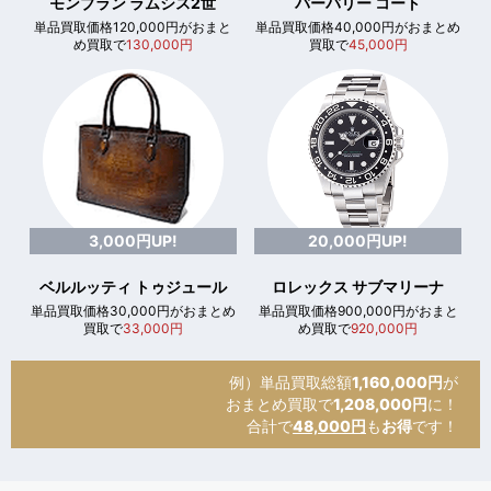
モンブラン ラムシス2世
バーバリー コート
単品買取価格120,000円がおまと
単品買取価格40,000円がおまとめ
め買取で
130,000円
買取で
45,000円
3,000円UP!
20,000円UP!
ベルルッティ トゥジュール
ロレックス サブマリーナ
単品買取価格30,000円がおまとめ
単品買取価格900,000円がおまと
買取で
33,000円
め買取で
920,000円
例）単品買取総額
1,160,000円
が
おまとめ買取で
1,208,000円
に！
合計で
48,000円
も
お得
です！