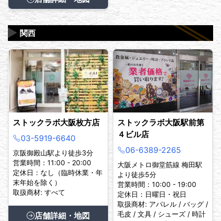
▶
関西
ストックラボ大阪枚方店
ストックラボ大阪駅前第
４ビル店
03-5919-6640
06-6389-2265
京阪御殿山駅より徒歩3分
営業時間：11:00 - 20:00
大阪メトロ御堂筋線 梅田駅
定休日：なし（臨時休業・年
より徒歩5分
末年始を除く）
営業時間：10:00 - 19:00
取扱商材: すべて
定休日：日曜日・祝日
取扱商材: アパレル / バッグ /
毛皮 / 文具 / シューズ / 時計
店舗詳細・地図