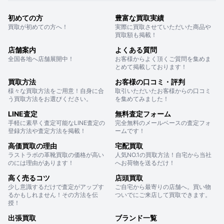
初めての方
豊富な買取実績
買取が初めての方へ！
実際に買取させていただいた商品や
買取額も掲載！
店舗案内
よくある質問
全国各地へ店舗展開中！
お客様からよく頂くご質問を集めま
とめて掲載しております！
買取方法
お客様の口コミ・評判
様々な買取方法をご用意！自身に合
取引いただいたお客様からの口コミ
う買取方法をお選びください。
を集めてみました！
LINE査定
無料査定フォーム
手軽に素早く査定可能なLINE査定の
完全無料のメールベースの査定フォ
登録方法や査定方法を掲載！
ームです！
高価買取の理由
宅配買取
ラストラボの革靴買取の価格が高い
人気NO.1の買取方法！自宅から当社
のには理由があります！
へお荷物を送るだけ！
高く売るコツ
店頭買取
少し意識するだけで査定がアップす
ご自宅から最寄りの店舗へ。買い物
るかもしれません！その方法を伝
ついでにご来店して買取できます。
授！
出張買取
ブランド一覧