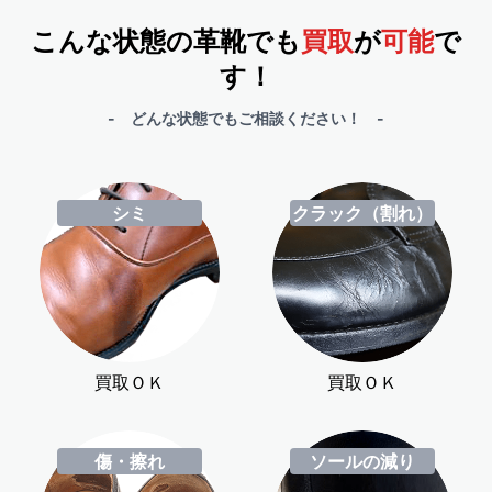
こんな状態の革靴でも
買取
が
可能
で
す！
- どんな状態でもご相談ください！ -
シミ
クラック（割れ）
買取ＯＫ
買取ＯＫ
傷・擦れ
ソールの減り