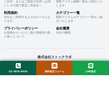
ご自宅・またはご指定の住所へお伺
買取アイテム銘柄一覧をご紹介いた
いしその場で査定し現金化！
します。
利用規約
カテゴリー一覧
当社をご利用する上でのルールとな
買取アイテムカテゴリー一覧をご紹
ります。
介いたします。
プライバシーポリシー
会社概要
お客様からいただく個人情報等の取
当社の概要。
り扱いについて。
株式会社ストックラボ
〒160-0022 東京都新宿区新宿２丁目１２−１６ セントフォービル ２０３
03-5919-6640
無料査定フォーム
LINE査定
© 2025 StockLab. All Rights Reserved.