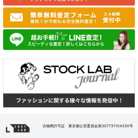
古物商許可証 東京都公安委員会第307731104330号