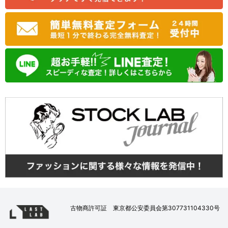
古物商許可証 東京都公安委員会第307731104330号