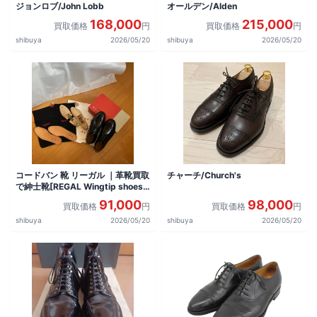
ジョンロブ/John Lobb
オールデン/Alden
168,000
215,000
買取価格
円
買取価格
円
shibuya
2026/05/20
shibuya
2026/05/20
コードバン 靴 リーガル ｜革靴買取
チャーチ/Church's
で紳士靴[REGAL Wingtip shoes]
を買取しました。
91,000
98,000
買取価格
円
買取価格
円
shibuya
2026/05/20
shibuya
2026/05/20