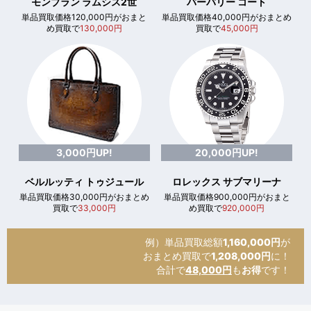
モンブラン ラムシス2世
バーバリー コート
単品買取価格120,000円がおまと
単品買取価格40,000円がおまとめ
め買取で
130,000円
買取で
45,000円
3,000円UP!
20,000円UP!
ベルルッティ トゥジュール
ロレックス サブマリーナ
単品買取価格30,000円がおまとめ
単品買取価格900,000円がおまと
買取で
33,000円
め買取で
920,000円
例）単品買取総額
1,160,000円
が
おまとめ買取で
1,208,000円
に！
合計で
48,000円
も
お得
です！