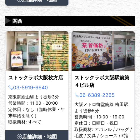
▶
関西
ストックラボ大阪枚方店
ストックラボ大阪駅前第
４ビル店
03-5919-6640
06-6389-2265
京阪御殿山駅より徒歩3分
営業時間：11:00 - 20:00
大阪メトロ御堂筋線 梅田駅
定休日：なし（臨時休業・年
より徒歩5分
末年始を除く）
営業時間：10:00 - 19:00
取扱商材: すべて
定休日：日曜日・祝日
取扱商材: アパレル / バッグ /
毛皮 / 文具 / シューズ / 時計
店舗詳細・地図