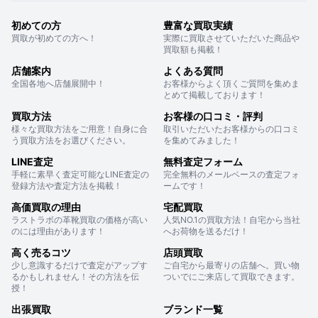
初めての方
豊富な買取実績
買取が初めての方へ！
実際に買取させていただいた商品や
買取額も掲載！
店舗案内
よくある質問
全国各地へ店舗展開中！
お客様からよく頂くご質問を集めま
とめて掲載しております！
買取方法
お客様の口コミ・評判
様々な買取方法をご用意！自身に合
取引いただいたお客様からの口コミ
う買取方法をお選びください。
を集めてみました！
LINE査定
無料査定フォーム
手軽に素早く査定可能なLINE査定の
完全無料のメールベースの査定フォ
登録方法や査定方法を掲載！
ームです！
高価買取の理由
宅配買取
ラストラボの革靴買取の価格が高い
人気NO.1の買取方法！自宅から当社
のには理由があります！
へお荷物を送るだけ！
高く売るコツ
店頭買取
少し意識するだけで査定がアップす
ご自宅から最寄りの店舗へ。買い物
るかもしれません！その方法を伝
ついでにご来店して買取できます。
授！
出張買取
ブランド一覧