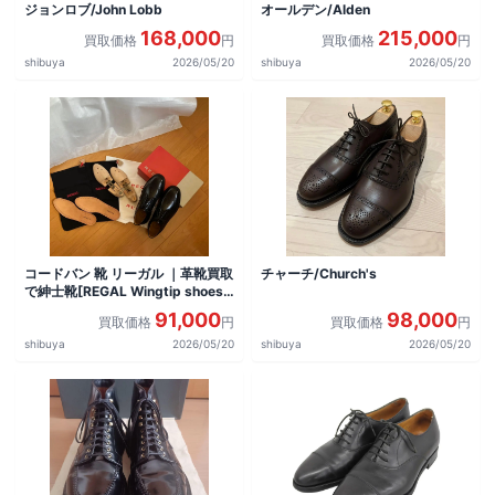
ジョンロブ/John Lobb
オールデン/Alden
168,000
215,000
買取価格
円
買取価格
円
shibuya
2026/05/20
shibuya
2026/05/20
コードバン 靴 リーガル ｜革靴買取
チャーチ/Church's
で紳士靴[REGAL Wingtip shoes]
を買取しました。
91,000
98,000
買取価格
円
買取価格
円
shibuya
2026/05/20
shibuya
2026/05/20