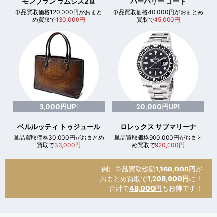
モンブラン ラムシス2世
バーバリー コート
単品買取価格120,000円がおまと
単品買取価格40,000円がおまとめ
め買取で
130,000円
買取で
45,000円
3,000円UP!
20,000円UP!
ベルルッティ トゥジュール
ロレックス サブマリーナ
単品買取価格30,000円がおまとめ
単品買取価格900,000円がおまと
買取で
33,000円
め買取で
920,000円
例）単品買取総額
1,160,000円
が
おまとめ買取で
1,208,000円
に！
合計で
48,000円
も
お得
です！