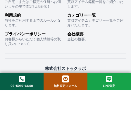
ご自宅・またはご指定の住所へお伺
買取アイテム銘柄一覧をご紹介いた
いしその場で査定し現金化！
します。
利用規約
カテゴリー一覧
当社をご利用する上でのルールとな
買取アイテムカテゴリー一覧をご紹
ります。
介いたします。
プライバシーポリシー
会社概要
お客様からいただく個人情報等の取
当社の概要。
り扱いについて。
株式会社ストックラボ
〒160-0022 東京都新宿区新宿２丁目１２−１６ セントフォービル ２０３
03-5919-6640
無料査定フォーム
LINE査定
© 2025 StockLab. All Rights Reserved.