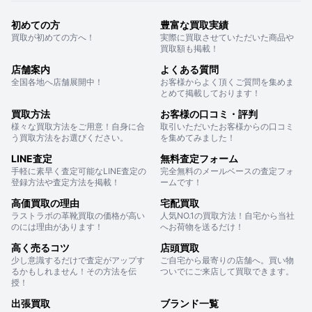
初めての方
豊富な買取実績
買取が初めての方へ！
実際に買取させていただいた商品や
買取額も掲載！
店舗案内
よくある質問
全国各地へ店舗展開中！
お客様からよく頂くご質問を集めま
とめて掲載しております！
買取方法
お客様の口コミ・評判
様々な買取方法をご用意！自身に合
取引いただいたお客様からの口コミ
う買取方法をお選びください。
を集めてみました！
LINE査定
無料査定フォーム
手軽に素早く査定可能なLINE査定の
完全無料のメールベースの査定フォ
登録方法や査定方法を掲載！
ームです！
高価買取の理由
宅配買取
ラストラボの革靴買取の価格が高い
人気NO.1の買取方法！自宅から当社
のには理由があります！
へお荷物を送るだけ！
高く売るコツ
店頭買取
少し意識するだけで査定がアップす
ご自宅から最寄りの店舗へ。買い物
るかもしれません！その方法を伝
ついでにご来店して買取できます。
授！
出張買取
ブランド一覧