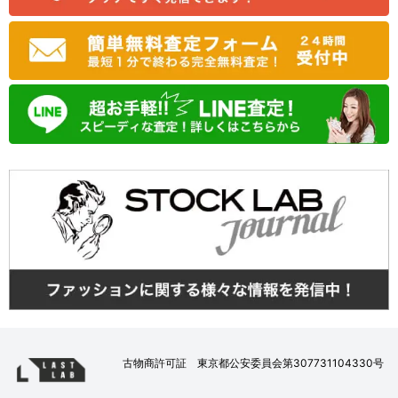
古物商許可証 東京都公安委員会第307731104330号