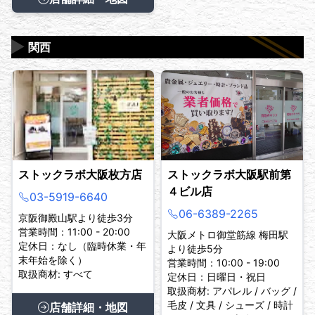
▶
関西
ストックラボ大阪枚方店
ストックラボ大阪駅前第
４ビル店
03-5919-6640
06-6389-2265
京阪御殿山駅より徒歩3分
営業時間：11:00 - 20:00
大阪メトロ御堂筋線 梅田駅
定休日：なし（臨時休業・年
より徒歩5分
末年始を除く）
営業時間：10:00 - 19:00
取扱商材: すべて
定休日：日曜日・祝日
取扱商材: アパレル / バッグ /
毛皮 / 文具 / シューズ / 時計
店舗詳細・地図