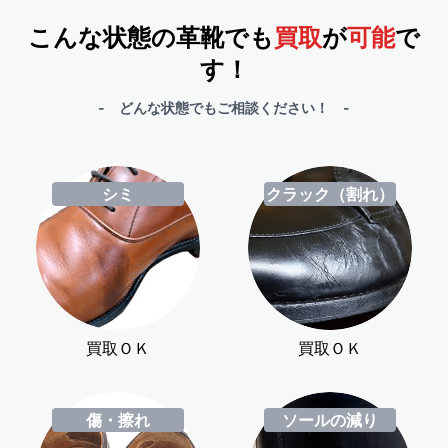
こんな状態の革靴でも
買取
が
可能
で
す！
- どんな状態でもご相談ください！ -
シミ
クラック（割れ）
買取ＯＫ
買取ＯＫ
傷・擦れ
ソールの減り