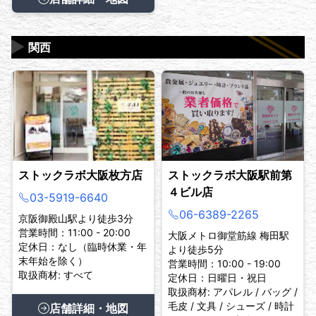
▶
関西
ストックラボ大阪枚方店
ストックラボ大阪駅前第
４ビル店
03-5919-6640
06-6389-2265
京阪御殿山駅より徒歩3分
営業時間：11:00 - 20:00
大阪メトロ御堂筋線 梅田駅
定休日：なし（臨時休業・年
より徒歩5分
末年始を除く）
営業時間：10:00 - 19:00
取扱商材: すべて
定休日：日曜日・祝日
取扱商材: アパレル / バッグ /
毛皮 / 文具 / シューズ / 時計
店舗詳細・地図