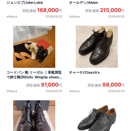
ジョンロブ/John Lobb
オールデン/Alden
168,000
215,000
買取価格
円
買取価格
円
shibuya
2026/05/20
shibuya
2026/05/20
コードバン 靴 リーガル ｜革靴買取
チャーチ/Church's
で紳士靴[REGAL Wingtip shoes]
を買取しました。
91,000
98,000
買取価格
円
買取価格
円
shibuya
2026/05/20
shibuya
2026/05/20