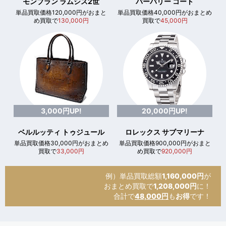
モンブラン ラムシス2世
バーバリー コート
単品買取価格120,000円がおまと
単品買取価格40,000円がおまとめ
め買取で
130,000円
買取で
45,000円
3,000円UP!
20,000円UP!
ベルルッティ トゥジュール
ロレックス サブマリーナ
単品買取価格30,000円がおまとめ
単品買取価格900,000円がおまと
買取で
33,000円
め買取で
920,000円
例）単品買取総額
1,160,000円
が
おまとめ買取で
1,208,000円
に！
合計で
48,000円
も
お得
です！