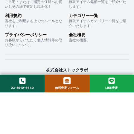
ご自宅・またはご指定の住所へお伺
買取アイテム銘柄一覧をご紹介いた
いしその場で査定し現金化！
します。
利用規約
カテゴリー一覧
当社をご利用する上でのルールとな
買取アイテムカテゴリー一覧をご紹
ります。
介いたします。
プライバシーポリシー
会社概要
お客様からいただく個人情報等の取
当社の概要。
り扱いについて。
株式会社ストックラボ
〒160-0022 東京都新宿区新宿２丁目１２−１６ セントフォービル ２０３
03-5919-6640
無料査定フォーム
LINE査定
© 2025 StockLab. All Rights Reserved.