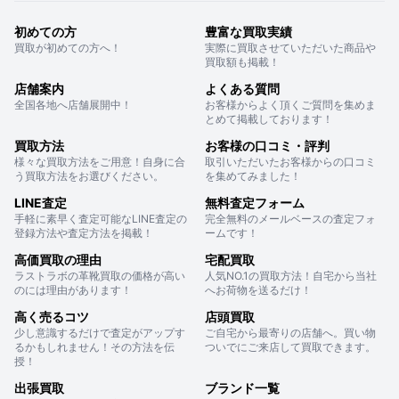
初めての方
豊富な買取実績
買取が初めての方へ！
実際に買取させていただいた商品や
買取額も掲載！
店舗案内
よくある質問
全国各地へ店舗展開中！
お客様からよく頂くご質問を集めま
とめて掲載しております！
買取方法
お客様の口コミ・評判
様々な買取方法をご用意！自身に合
取引いただいたお客様からの口コミ
う買取方法をお選びください。
を集めてみました！
LINE査定
無料査定フォーム
手軽に素早く査定可能なLINE査定の
完全無料のメールベースの査定フォ
登録方法や査定方法を掲載！
ームです！
高価買取の理由
宅配買取
ラストラボの革靴買取の価格が高い
人気NO.1の買取方法！自宅から当社
のには理由があります！
へお荷物を送るだけ！
高く売るコツ
店頭買取
少し意識するだけで査定がアップす
ご自宅から最寄りの店舗へ。買い物
るかもしれません！その方法を伝
ついでにご来店して買取できます。
授！
出張買取
ブランド一覧