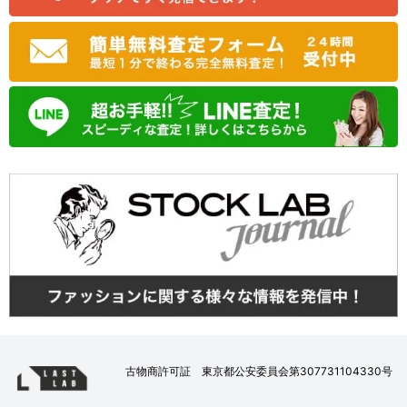
古物商許可証 東京都公安委員会第307731104330号