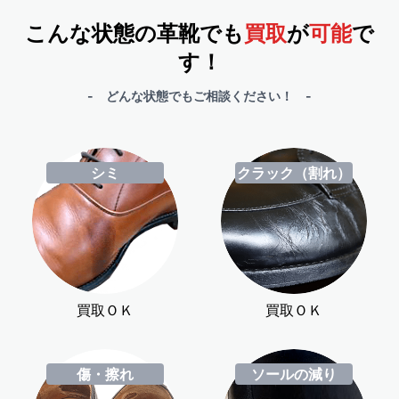
こんな状態の革靴でも
買取
が
可能
で
す！
- どんな状態でもご相談ください！ -
シミ
クラック（割れ）
買取ＯＫ
買取ＯＫ
傷・擦れ
ソールの減り