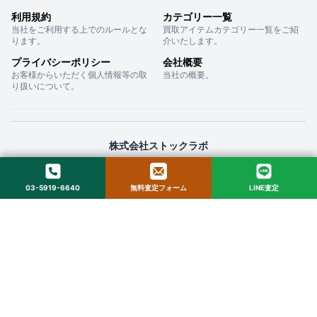
利用規約
カテゴリー一覧
当社をご利用する上でのルールとな
買取アイテムカテゴリー一覧をご紹
ります。
介いたします。
プライバシーポリシー
会社概要
お客様からいただく個人情報等の取
当社の概要。
り扱いについて。
株式会社ストックラボ
〒160-0022 東京都新宿区新宿２丁目１２−１６ セントフォービル ２０３
03-5919-6640
無料査定フォーム
LINE査定
© 2025 StockLab. All Rights Reserved.