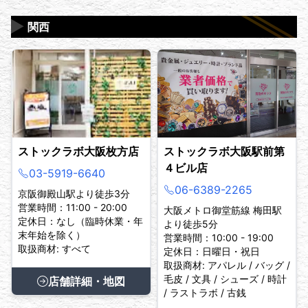
▶
関西
ストックラボ大阪枚方店
ストックラボ大阪駅前第
４ビル店
03-5919-6640
06-6389-2265
京阪御殿山駅より徒歩3分
営業時間：11:00 - 20:00
大阪メトロ御堂筋線 梅田駅
定休日：なし（臨時休業・年
より徒歩5分
末年始を除く）
営業時間：10:00 - 19:00
取扱商材: すべて
定休日：日曜日・祝日
取扱商材: アパレル / バッグ /
毛皮 / 文具 / シューズ / 時計
店舗詳細・地図
/ ラストラボ / 古銭