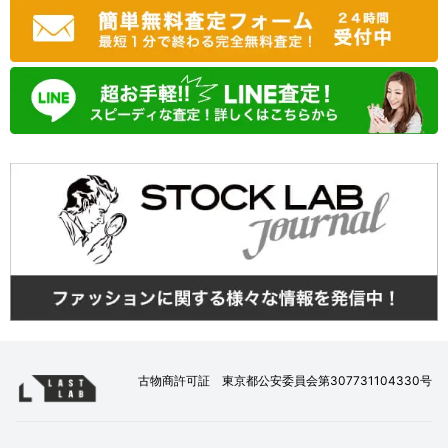
古物商許可証 東京都公安委員会第307731104330号