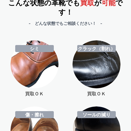
こんな状態の革靴でも
買取
が
可能
で
す！
- どんな状態でもご相談ください！ -
シミ
クラック（割れ）
買取ＯＫ
買取ＯＫ
傷・擦れ
ソールの減り