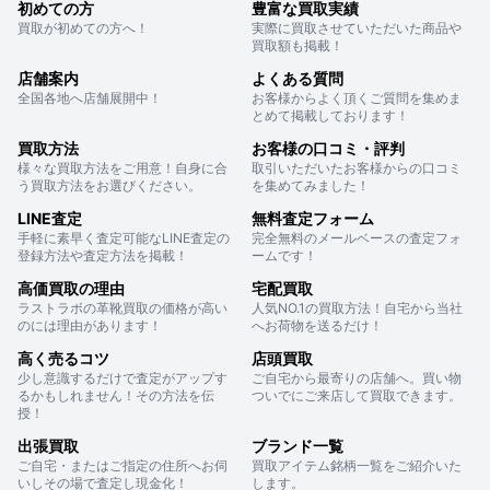
初めての方
豊富な買取実績
買取が初めての方へ！
実際に買取させていただいた商品や
買取額も掲載！
店舗案内
よくある質問
全国各地へ店舗展開中！
お客様からよく頂くご質問を集めま
とめて掲載しております！
買取方法
お客様の口コミ・評判
様々な買取方法をご用意！自身に合
取引いただいたお客様からの口コミ
う買取方法をお選びください。
を集めてみました！
LINE査定
無料査定フォーム
手軽に素早く査定可能なLINE査定の
完全無料のメールベースの査定フォ
登録方法や査定方法を掲載！
ームです！
高価買取の理由
宅配買取
ラストラボの革靴買取の価格が高い
人気NO.1の買取方法！自宅から当社
のには理由があります！
へお荷物を送るだけ！
高く売るコツ
店頭買取
少し意識するだけで査定がアップす
ご自宅から最寄りの店舗へ。買い物
るかもしれません！その方法を伝
ついでにご来店して買取できます。
授！
出張買取
ブランド一覧
ご自宅・またはご指定の住所へお伺
買取アイテム銘柄一覧をご紹介いた
いしその場で査定し現金化！
します。