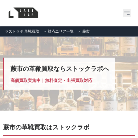
ラストラボ 革靴買取
＞
対応エリア一覧
＞
蕨市
蕨市の革靴買取ならストックラボへ
高価買取実施中｜無料査定・出張買取対応
蕨市の革靴買取はストックラボ