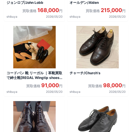
ジョンロブ/John Lobb
オールデン/Alden
168,000
215,000
買取価格
円
買取価格
円
shibuya
2026/05/20
shibuya
2026/05/20
コードバン 靴 リーガル ｜革靴買取
チャーチ/Church's
で紳士靴[REGAL Wingtip shoes]
を買取しました。
91,000
98,000
買取価格
円
買取価格
円
shibuya
2026/05/20
shibuya
2026/05/20