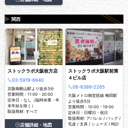
▶
関西
ストックラボ大阪枚方店
ストックラボ大阪駅前第
４ビル店
03-5919-6640
06-6389-2265
京阪御殿山駅より徒歩3分
営業時間：11:00 - 20:00
大阪メトロ御堂筋線 梅田駅
定休日：なし（臨時休業・年
より徒歩5分
末年始を除く）
営業時間：10:00 - 19:00
取扱商材: すべて
定休日：日曜日・祝日
取扱商材: アパレル / バッグ /
毛皮 / 文具 / シューズ / 時計
店舗詳細・地図