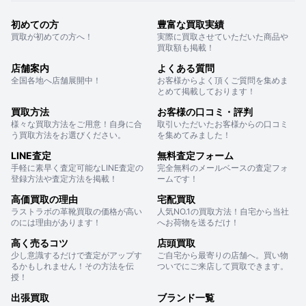
初めての方
豊富な買取実績
買取が初めての方へ！
実際に買取させていただいた商品や
買取額も掲載！
店舗案内
よくある質問
全国各地へ店舗展開中！
お客様からよく頂くご質問を集めま
とめて掲載しております！
買取方法
お客様の口コミ・評判
様々な買取方法をご用意！自身に合
取引いただいたお客様からの口コミ
う買取方法をお選びください。
を集めてみました！
LINE査定
無料査定フォーム
手軽に素早く査定可能なLINE査定の
完全無料のメールベースの査定フォ
登録方法や査定方法を掲載！
ームです！
高価買取の理由
宅配買取
ラストラボの革靴買取の価格が高い
人気NO.1の買取方法！自宅から当社
のには理由があります！
へお荷物を送るだけ！
高く売るコツ
店頭買取
少し意識するだけで査定がアップす
ご自宅から最寄りの店舗へ。買い物
るかもしれません！その方法を伝
ついでにご来店して買取できます。
授！
出張買取
ブランド一覧