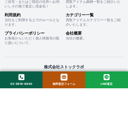
ご自宅・またはご指定の住所へお伺
買取アイテム銘柄一覧をご紹介いた
いしその場で査定し現金化！
します。
利用規約
カテゴリー一覧
当社をご利用する上でのルールとな
買取アイテムカテゴリー一覧をご紹
ります。
介いたします。
プライバシーポリシー
会社概要
お客様からいただく個人情報等の取
当社の概要。
り扱いについて。
株式会社ストックラボ
〒160-0022 東京都新宿区新宿２丁目１２−１６ セントフォービル ２０３
03-5919-6640
無料査定フォーム
LINE査定
© 2025 StockLab. All Rights Reserved.