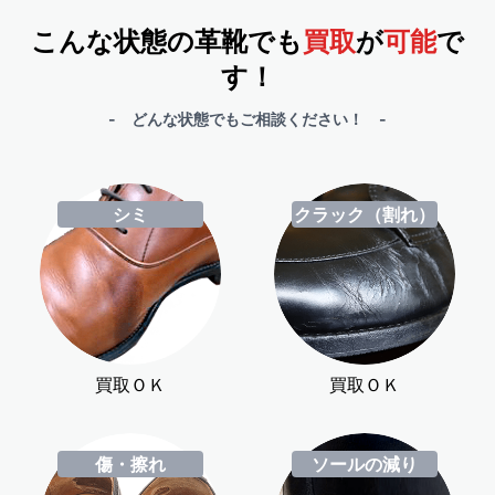
こんな状態の革靴でも
買取
が
可能
で
す！
- どんな状態でもご相談ください！ -
シミ
クラック（割れ）
買取ＯＫ
買取ＯＫ
傷・擦れ
ソールの減り