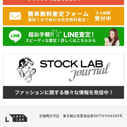
古物商許可証 東京都公安委員会第307731104330号