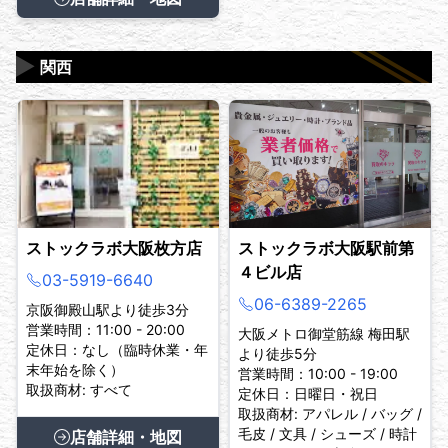
▶
関西
ストックラボ大阪枚方店
ストックラボ大阪駅前第
４ビル店
03-5919-6640
06-6389-2265
京阪御殿山駅より徒歩3分
営業時間：11:00 - 20:00
大阪メトロ御堂筋線 梅田駅
定休日：なし（臨時休業・年
より徒歩5分
末年始を除く）
営業時間：10:00 - 19:00
取扱商材: すべて
定休日：日曜日・祝日
取扱商材: アパレル / バッグ /
毛皮 / 文具 / シューズ / 時計
店舗詳細・地図