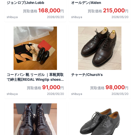
ジョンロブ/John Lobb
オールデン/Alden
168,000
215,000
買取価格
円
買取価格
円
shibuya
2026/05/20
shibuya
2026/05/20
コードバン 靴 リーガル ｜革靴買取
チャーチ/Church's
で紳士靴[REGAL Wingtip shoes]
を買取しました。
91,000
98,000
買取価格
円
買取価格
円
shibuya
2026/05/20
shibuya
2026/05/20