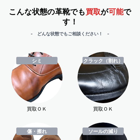
こんな状態の革靴でも
買取
が
可能
で
す！
- どんな状態でもご相談ください！ -
シミ
クラック（割れ）
買取ＯＫ
買取ＯＫ
傷・擦れ
ソールの減り