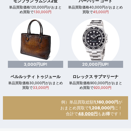
モンブラン ラムシス2世
バーバリー コート
単品買取価格120,000円がおまと
単品買取価格40,000円がおまとめ
め買取で
130,000円
買取で
45,000円
3,000円UP!
20,000円UP!
ベルルッティ トゥジュール
ロレックス サブマリーナ
単品買取価格30,000円がおまとめ
単品買取価格900,000円がおまと
買取で
33,000円
め買取で
920,000円
例）単品買取総額
1,160,000円
が
おまとめ買取で
1,208,000円
に！
合計で
48,000円
も
お得
です！