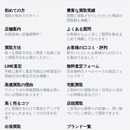
初めての方
豊富な買取実績
買取が初めての方へ！
実際に買取させていただいた商品や
買取額も掲載！
店舗案内
よくある質問
全国各地へ店舗展開中！
お客様からよく頂くご質問を集めま
とめて掲載しております！
買取方法
お客様の口コミ・評判
様々な買取方法をご用意！自身に合
取引いただいたお客様からの口コミ
う買取方法をお選びください。
を集めてみました！
LINE査定
無料査定フォーム
手軽に素早く査定可能なLINE査定の
完全無料のメールベースの査定フォ
登録方法や査定方法を掲載！
ームです！
高価買取の理由
宅配買取
ラストラボの革靴買取の価格が高い
人気NO.1の買取方法！自宅から当社
のには理由があります！
へお荷物を送るだけ！
高く売るコツ
店頭買取
少し意識するだけで査定がアップす
ご自宅から最寄りの店舗へ。買い物
るかもしれません！その方法を伝
ついでにご来店して買取できます。
授！
出張買取
ブランド一覧