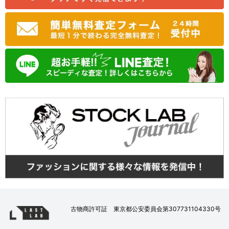
古物商許可証 東京都公安委員会第307731104330号