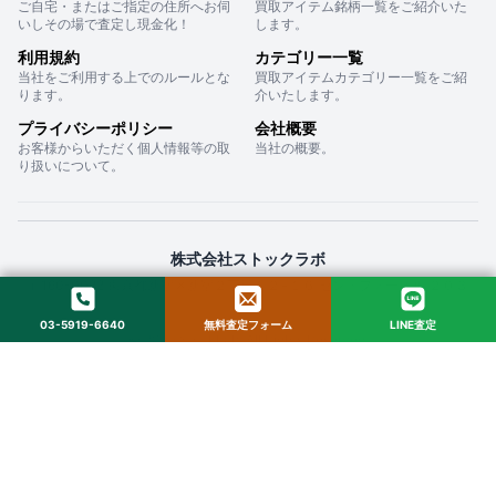
ご自宅・またはご指定の住所へお伺
買取アイテム銘柄一覧をご紹介いた
いしその場で査定し現金化！
します。
利用規約
カテゴリー一覧
当社をご利用する上でのルールとな
買取アイテムカテゴリー一覧をご紹
ります。
介いたします。
プライバシーポリシー
会社概要
お客様からいただく個人情報等の取
当社の概要。
り扱いについて。
株式会社ストックラボ
〒160-0022 東京都新宿区新宿２丁目１２−１６ セントフォービル ２０３
03-5919-6640
無料査定フォーム
LINE査定
© 2025 StockLab. All Rights Reserved.