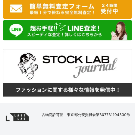
古物商許可証 東京都公安委員会第307731104330号