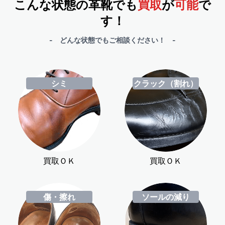
こんな状態の革靴でも
買取
が
可能
で
す！
- どんな状態でもご相談ください！ -
シミ
クラック（割れ）
買取ＯＫ
買取ＯＫ
傷・擦れ
ソールの減り