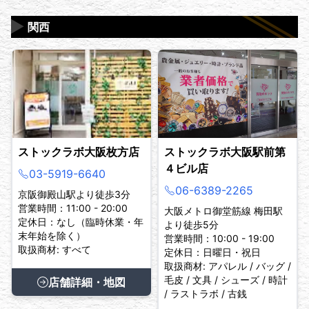
▶
関西
ストックラボ大阪枚方店
ストックラボ大阪駅前第
４ビル店
03-5919-6640
06-6389-2265
京阪御殿山駅より徒歩3分
営業時間：11:00 - 20:00
大阪メトロ御堂筋線 梅田駅
定休日：なし（臨時休業・年
より徒歩5分
末年始を除く）
営業時間：10:00 - 19:00
取扱商材: すべて
定休日：日曜日・祝日
取扱商材: アパレル / バッグ /
毛皮 / 文具 / シューズ / 時計
店舗詳細・地図
/ ラストラボ / 古銭