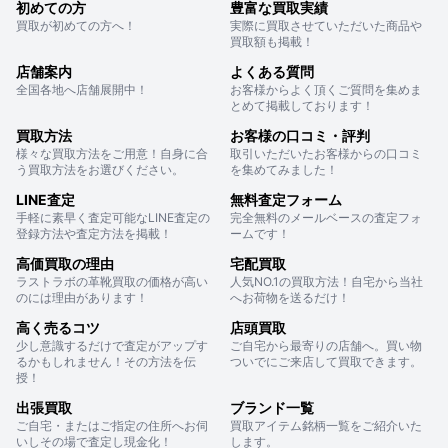
初めての方
豊富な買取実績
買取が初めての方へ！
実際に買取させていただいた商品や
買取額も掲載！
店舗案内
よくある質問
全国各地へ店舗展開中！
お客様からよく頂くご質問を集めま
とめて掲載しております！
買取方法
お客様の口コミ・評判
様々な買取方法をご用意！自身に合
取引いただいたお客様からの口コミ
う買取方法をお選びください。
を集めてみました！
LINE査定
無料査定フォーム
手軽に素早く査定可能なLINE査定の
完全無料のメールベースの査定フォ
登録方法や査定方法を掲載！
ームです！
高価買取の理由
宅配買取
ラストラボの革靴買取の価格が高い
人気NO.1の買取方法！自宅から当社
のには理由があります！
へお荷物を送るだけ！
高く売るコツ
店頭買取
少し意識するだけで査定がアップす
ご自宅から最寄りの店舗へ。買い物
るかもしれません！その方法を伝
ついでにご来店して買取できます。
授！
出張買取
ブランド一覧
ご自宅・またはご指定の住所へお伺
買取アイテム銘柄一覧をご紹介いた
いしその場で査定し現金化！
します。