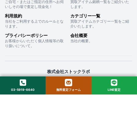
ご自宅・またはご指定の住所へお伺
買取アイテム銘柄一覧をご紹介いた
いしその場で査定し現金化！
します。
利用規約
カテゴリー一覧
当社をご利用する上でのルールとな
買取アイテムカテゴリー一覧をご紹
ります。
介いたします。
プライバシーポリシー
会社概要
お客様からいただく個人情報等の取
当社の概要。
り扱いについて。
株式会社ストックラボ
〒160-0022 東京都新宿区新宿２丁目１２−１６ セントフォービル ２０３
03-5919-6640
無料査定フォーム
LINE査定
© 2025 StockLab. All Rights Reserved.