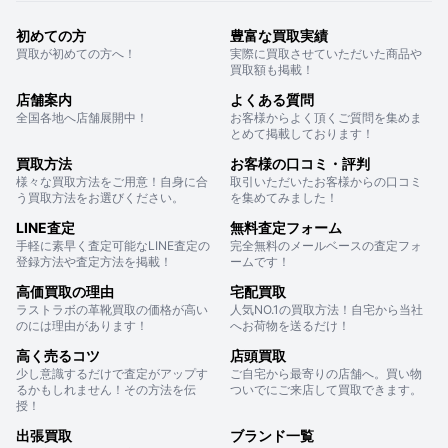
初めての方
豊富な買取実績
買取が初めての方へ！
実際に買取させていただいた商品や
買取額も掲載！
店舗案内
よくある質問
全国各地へ店舗展開中！
お客様からよく頂くご質問を集めま
とめて掲載しております！
買取方法
お客様の口コミ・評判
様々な買取方法をご用意！自身に合
取引いただいたお客様からの口コミ
う買取方法をお選びください。
を集めてみました！
LINE査定
無料査定フォーム
手軽に素早く査定可能なLINE査定の
完全無料のメールベースの査定フォ
登録方法や査定方法を掲載！
ームです！
高価買取の理由
宅配買取
ラストラボの革靴買取の価格が高い
人気NO.1の買取方法！自宅から当社
のには理由があります！
へお荷物を送るだけ！
高く売るコツ
店頭買取
少し意識するだけで査定がアップす
ご自宅から最寄りの店舗へ。買い物
るかもしれません！その方法を伝
ついでにご来店して買取できます。
授！
出張買取
ブランド一覧