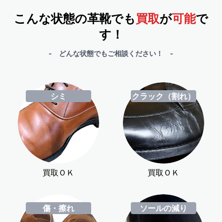
こんな状態の革靴でも
買取
が
可能
で
す！
- どんな状態でもご相談ください！ -
シミ
クラック（割れ）
買取ＯＫ
買取ＯＫ
傷・擦れ
ソールの減り