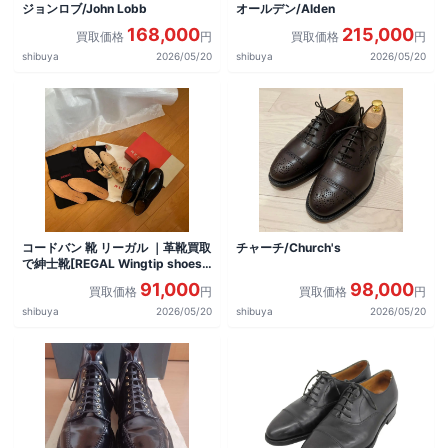
ジョンロブ/John Lobb
オールデン/Alden
168,000
215,000
買取価格
円
買取価格
円
shibuya
2026/05/20
shibuya
2026/05/20
コードバン 靴 リーガル ｜革靴買取
チャーチ/Church's
で紳士靴[REGAL Wingtip shoes]
を買取しました。
91,000
98,000
買取価格
円
買取価格
円
shibuya
2026/05/20
shibuya
2026/05/20