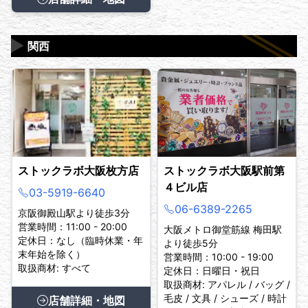
▶
関西
ストックラボ大阪枚方店
ストックラボ大阪駅前第
４ビル店
03-5919-6640
06-6389-2265
京阪御殿山駅より徒歩3分
営業時間：11:00 - 20:00
大阪メトロ御堂筋線 梅田駅
定休日：なし（臨時休業・年
より徒歩5分
末年始を除く）
営業時間：10:00 - 19:00
取扱商材: すべて
定休日：日曜日・祝日
取扱商材: アパレル / バッグ /
毛皮 / 文具 / シューズ / 時計
店舗詳細・地図