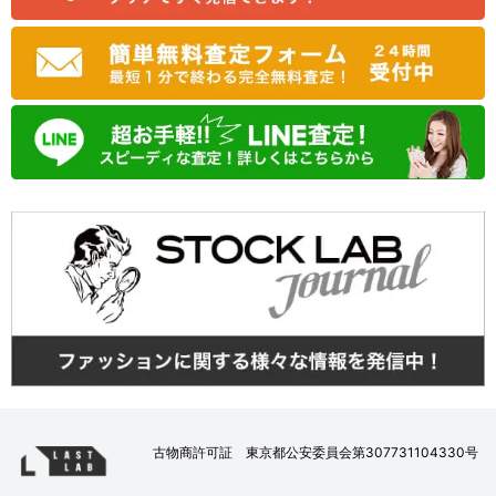
古物商許可証 東京都公安委員会第307731104330号