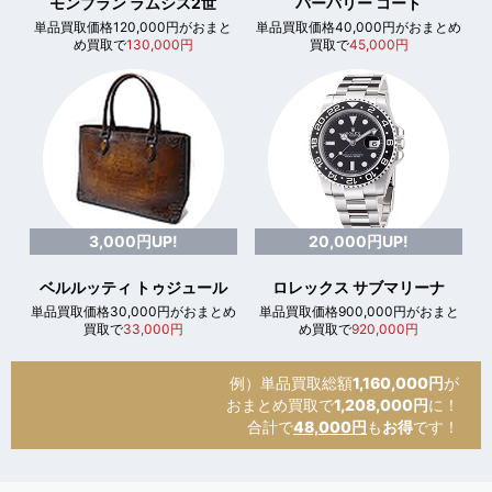
モンブラン ラムシス2世
バーバリー コート
単品買取価格120,000円がおまと
単品買取価格40,000円がおまとめ
め買取で
130,000円
買取で
45,000円
3,000円UP!
20,000円UP!
ベルルッティ トゥジュール
ロレックス サブマリーナ
単品買取価格30,000円がおまとめ
単品買取価格900,000円がおまと
買取で
33,000円
め買取で
920,000円
例）単品買取総額
1,160,000円
が
おまとめ買取で
1,208,000円
に！
合計で
48,000円
も
お得
です！