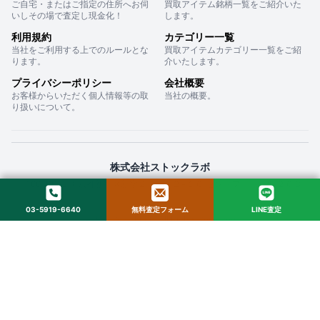
ご自宅・またはご指定の住所へお伺
買取アイテム銘柄一覧をご紹介いた
いしその場で査定し現金化！
します。
利用規約
カテゴリー一覧
当社をご利用する上でのルールとな
買取アイテムカテゴリー一覧をご紹
ります。
介いたします。
プライバシーポリシー
会社概要
お客様からいただく個人情報等の取
当社の概要。
り扱いについて。
株式会社ストックラボ
〒160-0022 東京都新宿区新宿２丁目１２−１６ セントフォービル ２０３
03-5919-6640
無料査定フォーム
LINE査定
© 2025 StockLab. All Rights Reserved.