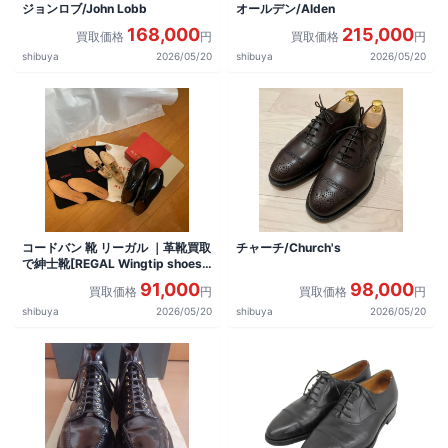
ジョンロブ/John Lobb
オールデン/Alden
168,000
215,000
買取価格
円
買取価格
円
shibuya
2026/05/20
shibuya
2026/05/20
コードバン 靴 リーガル ｜革靴買取
チャーチ/Church's
で紳士靴[REGAL Wingtip shoes]
を買取しました。
91,000
98,000
買取価格
円
買取価格
円
shibuya
2026/05/20
shibuya
2026/05/20