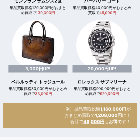
モンブラン ラムシス2世
バーバリー コート
単品買取価格120,000円がおまと
単品買取価格40,000円がおまとめ
め買取で
130,000円
買取で
45,000円
3,000円UP!
20,000円UP!
ベルルッティ トゥジュール
ロレックス サブマリーナ
単品買取価格30,000円がおまとめ
単品買取価格900,000円がおまと
買取で
33,000円
め買取で
920,000円
例）単品買取総額
1,160,000円
が
おまとめ買取で
1,208,000円
に！
合計で
48,000円
も
お得
です！