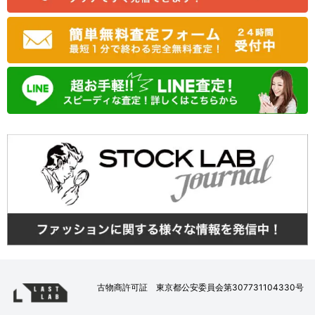
古物商許可証 東京都公安委員会第307731104330号