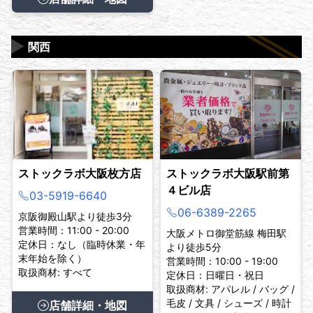
▶
関西
ストックラボ大阪枚方店
ストックラボ大阪駅前第
４ビル店
03-5919-6640
06-6389-2265
京阪御殿山駅より徒歩3分
営業時間：11:00 - 20:00
大阪メトロ御堂筋線 梅田駅
定休日：なし（臨時休業・年
より徒歩5分
末年始を除く）
営業時間：10:00 - 19:00
取扱商材: すべて
定休日：日曜日・祝日
取扱商材: アパレル / バッグ /
毛皮 / 文具 / シューズ / 時計
店舗詳細・地図