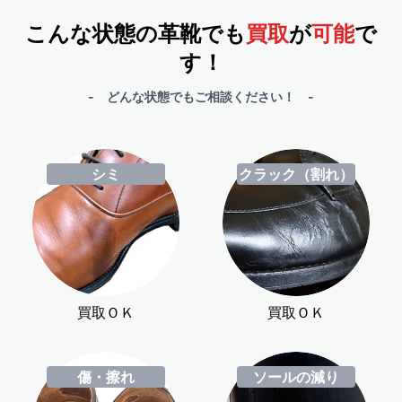
こんな状態の革靴でも
買取
が
可能
で
す！
- どんな状態でもご相談ください！ -
シミ
クラック（割れ）
買取ＯＫ
買取ＯＫ
傷・擦れ
ソールの減り