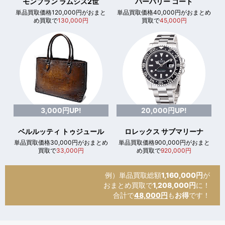
モンブラン ラムシス2世
バーバリー コート
単品買取価格120,000円がおまと
単品買取価格40,000円がおまとめ
め買取で
130,000円
買取で
45,000円
3,000円UP!
20,000円UP!
ベルルッティ トゥジュール
ロレックス サブマリーナ
単品買取価格30,000円がおまとめ
単品買取価格900,000円がおまと
買取で
33,000円
め買取で
920,000円
例）単品買取総額
1,160,000円
が
おまとめ買取で
1,208,000円
に！
合計で
48,000円
も
お得
です！