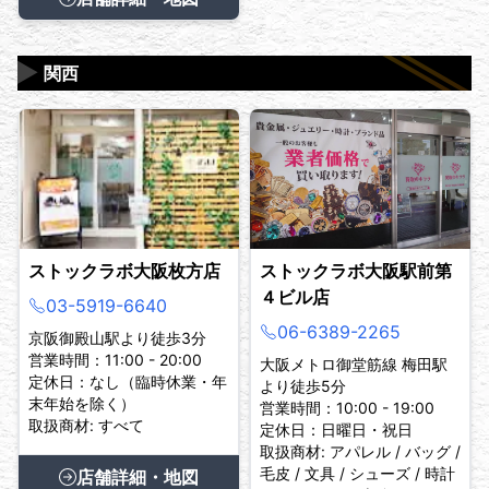
▶
関西
ストックラボ大阪枚方店
ストックラボ大阪駅前第
４ビル店
03-5919-6640
06-6389-2265
京阪御殿山駅より徒歩3分
営業時間：11:00 - 20:00
大阪メトロ御堂筋線 梅田駅
定休日：なし（臨時休業・年
より徒歩5分
末年始を除く）
営業時間：10:00 - 19:00
取扱商材: すべて
定休日：日曜日・祝日
取扱商材: アパレル / バッグ /
毛皮 / 文具 / シューズ / 時計
店舗詳細・地図