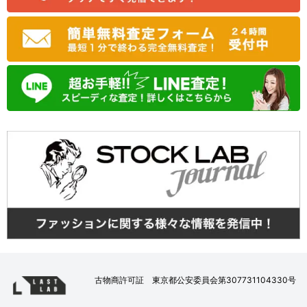
古物商許可証 東京都公安委員会第307731104330号