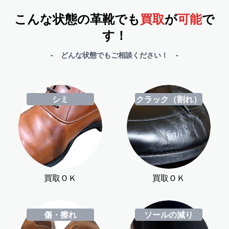
こんな状態の革靴でも
買取
が
可能
で
す！
- どんな状態でもご相談ください！ -
シミ
クラック（割れ）
買取ＯＫ
買取ＯＫ
傷・擦れ
ソールの減り