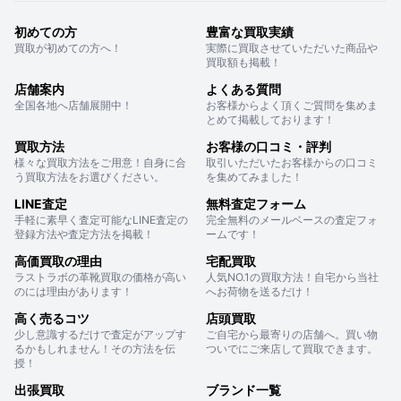
初めての方
豊富な買取実績
買取が初めての方へ！
実際に買取させていただいた商品や
買取額も掲載！
店舗案内
よくある質問
全国各地へ店舗展開中！
お客様からよく頂くご質問を集めま
とめて掲載しております！
買取方法
お客様の口コミ・評判
様々な買取方法をご用意！自身に合
取引いただいたお客様からの口コミ
う買取方法をお選びください。
を集めてみました！
LINE査定
無料査定フォーム
手軽に素早く査定可能なLINE査定の
完全無料のメールベースの査定フォ
登録方法や査定方法を掲載！
ームです！
高価買取の理由
宅配買取
ラストラボの革靴買取の価格が高い
人気NO.1の買取方法！自宅から当社
のには理由があります！
へお荷物を送るだけ！
高く売るコツ
店頭買取
少し意識するだけで査定がアップす
ご自宅から最寄りの店舗へ。買い物
るかもしれません！その方法を伝
ついでにご来店して買取できます。
授！
出張買取
ブランド一覧