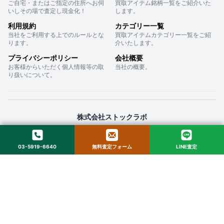
ご自宅・またはご指定の住所へお伺
買取アイテム銘柄一覧をご紹介いた
いしその場で査定し現金化！
します。
利用規約
カテゴリー一覧
当社をご利用する上でのルールとな
買取アイテムカテゴリー一覧をご紹
ります。
介いたします。
プライバシーポリシー
会社概要
お客様からいただく個人情報等の取
当社の概要。
り扱いについて。
株式会社ストックラボ
〒160-0022 東京都新宿区新宿２丁目１２−１６ セントフォービル ２０３
03-5919-6640
無料査定フォーム
LINE査定
© 2025 StockLab. All Rights Reserved.