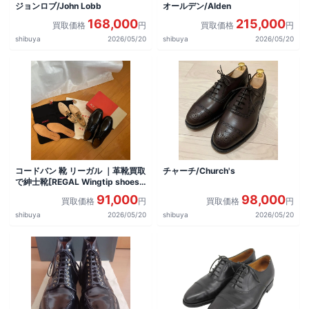
ジョンロブ/John Lobb
オールデン/Alden
168,000
215,000
買取価格
円
買取価格
円
shibuya
2026/05/20
shibuya
2026/05/20
コードバン 靴 リーガル ｜革靴買取
チャーチ/Church's
で紳士靴[REGAL Wingtip shoes]
を買取しました。
91,000
98,000
買取価格
円
買取価格
円
shibuya
2026/05/20
shibuya
2026/05/20