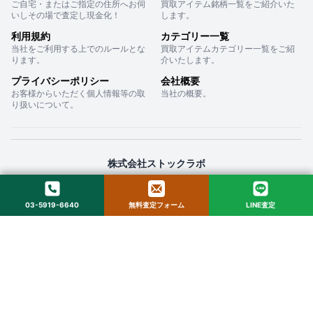
ご自宅・またはご指定の住所へお伺
買取アイテム銘柄一覧をご紹介いた
いしその場で査定し現金化！
します。
利用規約
カテゴリー一覧
当社をご利用する上でのルールとな
買取アイテムカテゴリー一覧をご紹
ります。
介いたします。
プライバシーポリシー
会社概要
お客様からいただく個人情報等の取
当社の概要。
り扱いについて。
株式会社ストックラボ
〒160-0022 東京都新宿区新宿２丁目１２−１６ セントフォービル ２０３
03-5919-6640
無料査定フォーム
LINE査定
© 2025 StockLab. All Rights Reserved.