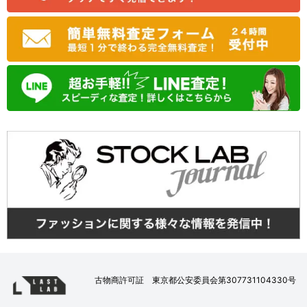
古物商許可証 東京都公安委員会第307731104330号