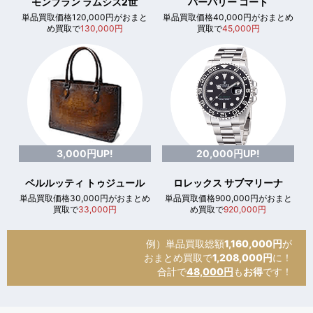
モンブラン ラムシス2世
バーバリー コート
単品買取価格120,000円がおまと
単品買取価格40,000円がおまとめ
め買取で
130,000円
買取で
45,000円
3,000円UP!
20,000円UP!
ベルルッティ トゥジュール
ロレックス サブマリーナ
単品買取価格30,000円がおまとめ
単品買取価格900,000円がおまと
買取で
33,000円
め買取で
920,000円
例）単品買取総額
1,160,000円
が
おまとめ買取で
1,208,000円
に！
合計で
48,000円
も
お得
です！