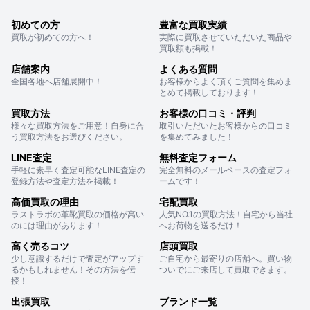
初めての方
豊富な買取実績
買取が初めての方へ！
実際に買取させていただいた商品や
買取額も掲載！
店舗案内
よくある質問
全国各地へ店舗展開中！
お客様からよく頂くご質問を集めま
とめて掲載しております！
買取方法
お客様の口コミ・評判
様々な買取方法をご用意！自身に合
取引いただいたお客様からの口コミ
う買取方法をお選びください。
を集めてみました！
LINE査定
無料査定フォーム
手軽に素早く査定可能なLINE査定の
完全無料のメールベースの査定フォ
登録方法や査定方法を掲載！
ームです！
高価買取の理由
宅配買取
ラストラボの革靴買取の価格が高い
人気NO.1の買取方法！自宅から当社
のには理由があります！
へお荷物を送るだけ！
高く売るコツ
店頭買取
少し意識するだけで査定がアップす
ご自宅から最寄りの店舗へ。買い物
るかもしれません！その方法を伝
ついでにご来店して買取できます。
授！
出張買取
ブランド一覧