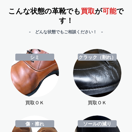
こんな状態の革靴でも
買取
が
可能
で
す！
- どんな状態でもご相談ください！ -
シミ
クラック（割れ）
買取ＯＫ
買取ＯＫ
傷・擦れ
ソールの減り