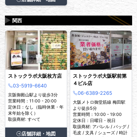
▶
関西
ストックラボ大阪枚方店
ストックラボ大阪駅前第
４ビル店
03-5919-6640
06-6389-2265
京阪御殿山駅より徒歩3分
営業時間：11:00 - 20:00
大阪メトロ御堂筋線 梅田駅
定休日：なし（臨時休業・年
より徒歩5分
末年始を除く）
営業時間：10:00 - 19:00
取扱商材: すべて
定休日：日曜日・祝日
取扱商材: アパレル / バッグ /
毛皮 / 文具 / シューズ / 時計
店舗詳細・地図