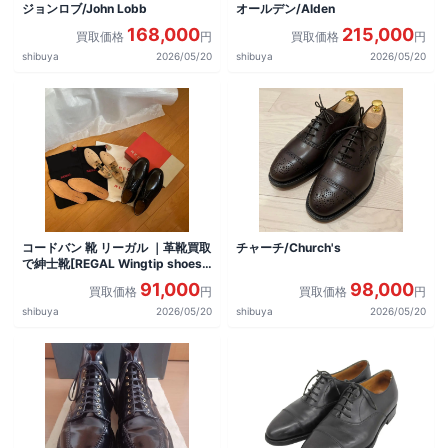
ジョンロブ/John Lobb
オールデン/Alden
168,000
215,000
買取価格
円
買取価格
円
shibuya
2026/05/20
shibuya
2026/05/20
コードバン 靴 リーガル ｜革靴買取
チャーチ/Church's
で紳士靴[REGAL Wingtip shoes]
を買取しました。
91,000
98,000
買取価格
円
買取価格
円
shibuya
2026/05/20
shibuya
2026/05/20