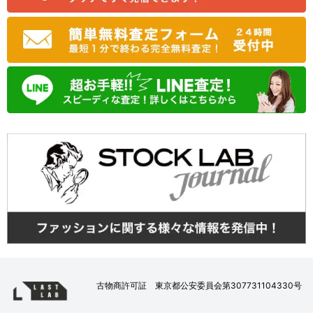
古物商許可証 東京都公安委員会第307731104330号