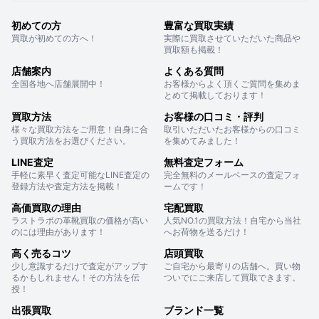
初めての方
豊富な買取実績
買取が初めての方へ！
実際に買取させていただいた商品や
買取額も掲載！
店舗案内
よくある質問
全国各地へ店舗展開中！
お客様からよく頂くご質問を集めま
とめて掲載しております！
買取方法
お客様の口コミ・評判
様々な買取方法をご用意！自身に合
取引いただいたお客様からの口コミ
う買取方法をお選びください。
を集めてみました！
LINE査定
無料査定フォーム
手軽に素早く査定可能なLINE査定の
完全無料のメールベースの査定フォ
登録方法や査定方法を掲載！
ームです！
高価買取の理由
宅配買取
ラストラボの革靴買取の価格が高い
人気NO.1の買取方法！自宅から当社
のには理由があります！
へお荷物を送るだけ！
高く売るコツ
店頭買取
少し意識するだけで査定がアップす
ご自宅から最寄りの店舗へ。買い物
るかもしれません！その方法を伝
ついでにご来店して買取できます。
授！
出張買取
ブランド一覧