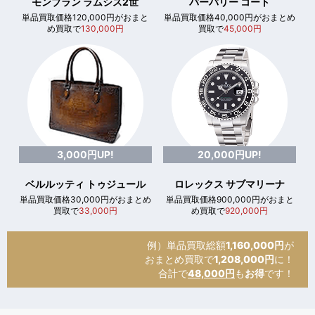
モンブラン ラムシス2世
バーバリー コート
単品買取価格120,000円がおまと
単品買取価格40,000円がおまとめ
め買取で
130,000円
買取で
45,000円
3,000円UP!
20,000円UP!
ベルルッティ トゥジュール
ロレックス サブマリーナ
単品買取価格30,000円がおまとめ
単品買取価格900,000円がおまと
買取で
33,000円
め買取で
920,000円
例）単品買取総額
1,160,000円
が
おまとめ買取で
1,208,000円
に！
合計で
48,000円
も
お得
です！