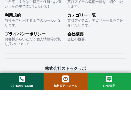
ご自宅・またはご指定の住所へお伺
買取アイテム銘柄一覧をご紹介いた
いしその場で査定し現金化！
します。
利用規約
カテゴリー一覧
当社をご利用する上でのルールとな
買取アイテムカテゴリー一覧をご紹
ります。
介いたします。
プライバシーポリシー
会社概要
お客様からいただく個人情報等の取
当社の概要。
り扱いについて。
株式会社ストックラボ
〒160-0022 東京都新宿区新宿２丁目１２−１６ セントフォービル ２０３
03-5919-6640
無料査定フォーム
LINE査定
© 2025 StockLab. All Rights Reserved.