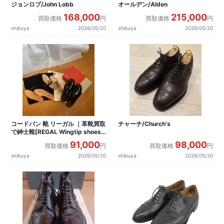
ジョンロブ/John Lobb
オールデン/Alden
168,000
215,000
買取価格
円
買取価格
円
shibuya
2026/05/20
shibuya
2026/05/20
コードバン 靴 リーガル ｜革靴買取
チャーチ/Church's
で紳士靴[REGAL Wingtip shoes]
を買取しました。
91,000
98,000
買取価格
円
買取価格
円
shibuya
2026/05/20
shibuya
2026/05/20