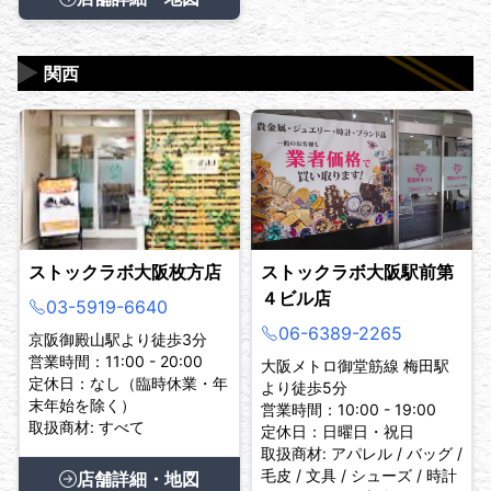
▶
関西
ストックラボ大阪枚方店
ストックラボ大阪駅前第
４ビル店
03-5919-6640
06-6389-2265
京阪御殿山駅より徒歩3分
営業時間：11:00 - 20:00
大阪メトロ御堂筋線 梅田駅
定休日：なし（臨時休業・年
より徒歩5分
末年始を除く）
営業時間：10:00 - 19:00
取扱商材: すべて
定休日：日曜日・祝日
取扱商材: アパレル / バッグ /
毛皮 / 文具 / シューズ / 時計
店舗詳細・地図