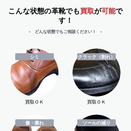
こんな状態の革靴でも
買取
が
可能
で
す！
- どんな状態でもご相談ください！ -
シミ
クラック（割れ）
買取ＯＫ
買取ＯＫ
傷・擦れ
ソールの減り