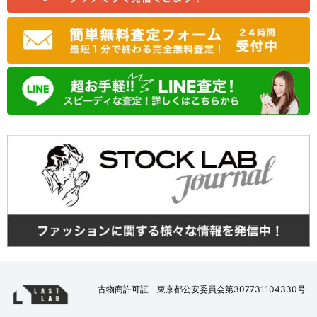
古物商許可証 東京都公安委員会第307731104330号