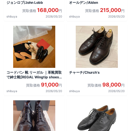
ジョンロブ/John Lobb
オールデン/Alden
168,000
215,000
買取価格
円
買取価格
円
shibuya
2026/05/20
shibuya
2026/05/20
コードバン 靴 リーガル ｜革靴買取
チャーチ/Church's
で紳士靴[REGAL Wingtip shoes]
を買取しました。
91,000
98,000
買取価格
円
買取価格
円
shibuya
2026/05/20
shibuya
2026/05/20