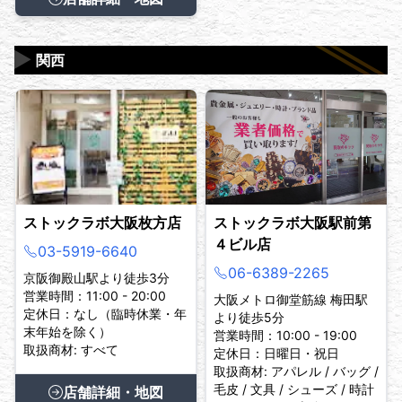
▶
関西
ストックラボ大阪枚方店
ストックラボ大阪駅前第
４ビル店
03-5919-6640
06-6389-2265
京阪御殿山駅より徒歩3分
営業時間：11:00 - 20:00
大阪メトロ御堂筋線 梅田駅
定休日：なし（臨時休業・年
より徒歩5分
末年始を除く）
営業時間：10:00 - 19:00
取扱商材: すべて
定休日：日曜日・祝日
取扱商材: アパレル / バッグ /
毛皮 / 文具 / シューズ / 時計
店舗詳細・地図