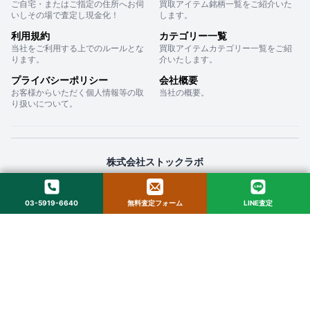
ご自宅・またはご指定の住所へお伺
買取アイテム銘柄一覧をご紹介いた
いしその場で査定し現金化！
します。
利用規約
カテゴリー一覧
当社をご利用する上でのルールとな
買取アイテムカテゴリー一覧をご紹
ります。
介いたします。
プライバシーポリシー
会社概要
お客様からいただく個人情報等の取
当社の概要。
り扱いについて。
株式会社ストックラボ
〒160-0022 東京都新宿区新宿２丁目１２−１６ セントフォービル ２０３
03-5919-6640
無料査定フォーム
LINE査定
© 2025 StockLab. All Rights Reserved.