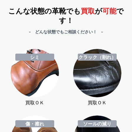
こんな状態の革靴でも
買取
が
可能
で
す！
- どんな状態でもご相談ください！ -
シミ
クラック（割れ）
買取ＯＫ
買取ＯＫ
傷・擦れ
ソールの減り