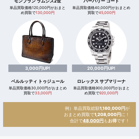
モンブラン ラムシス2世
バーバリー コート
単品買取価格120,000円がおまと
単品買取価格40,000円がおまとめ
め買取で
130,000円
買取で
45,000円
3,000円UP!
20,000円UP!
ベルルッティ トゥジュール
ロレックス サブマリーナ
単品買取価格30,000円がおまとめ
単品買取価格900,000円がおまと
買取で
33,000円
め買取で
920,000円
例）単品買取総額
1,160,000円
が
おまとめ買取で
1,208,000円
に！
合計で
48,000円
も
お得
です！