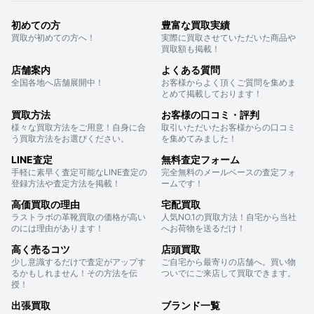
初めての方
豊富な買取実績
買取が初めての方へ！
実際に買取させていただいた商品や
買取額も掲載！
店舗案内
よくある質問
全国各地へ店舗展開中！
お客様からよく頂くご質問を集めま
とめて掲載しております！
買取方法
お客様の口コミ・評判
様々な買取方法をご用意！自身に合
取引いただいたお客様からの口コミ
う買取方法をお選びください。
を集めてみました！
LINE査定
無料査定フォーム
手軽に素早く査定可能なLINE査定の
完全無料のメールベースの査定フォ
登録方法や査定方法を掲載！
ームです！
高価買取の理由
宅配買取
ラストラボの革靴買取の価格が高い
人気NO.1の買取方法！自宅から当社
のには理由があります！
へお荷物を送るだけ！
高く売るコツ
店頭買取
少し意識するだけで査定がアップす
ご自宅から最寄りの店舗へ。買い物
るかもしれません！その方法を伝
ついでにご来店して買取できます。
授！
出張買取
ブランド一覧