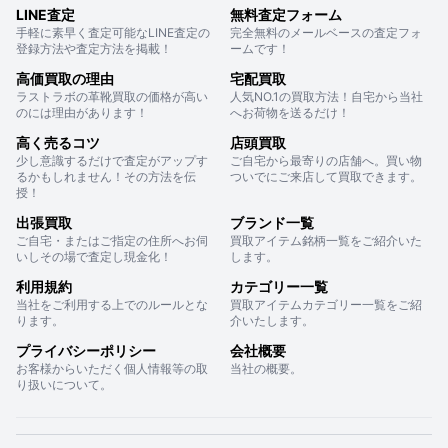
LINE査定
無料査定フォーム
手軽に素早く査定可能なLINE査定の
完全無料のメールベースの査定フォ
登録方法や査定方法を掲載！
ームです！
高価買取の理由
宅配買取
ラストラボの革靴買取の価格が高い
人気NO.1の買取方法！自宅から当社
のには理由があります！
へお荷物を送るだけ！
高く売るコツ
店頭買取
少し意識するだけで査定がアップす
ご自宅から最寄りの店舗へ。買い物
るかもしれません！その方法を伝
ついでにご来店して買取できます。
授！
出張買取
ブランド一覧
ご自宅・またはご指定の住所へお伺
買取アイテム銘柄一覧をご紹介いた
いしその場で査定し現金化！
します。
利用規約
カテゴリー一覧
当社をご利用する上でのルールとな
買取アイテムカテゴリー一覧をご紹
ります。
介いたします。
プライバシーポリシー
会社概要
お客様からいただく個人情報等の取
当社の概要。
り扱いについて。