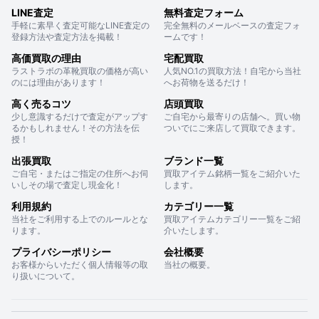
LINE査定
無料査定フォーム
手軽に素早く査定可能なLINE査定の
完全無料のメールベースの査定フォ
登録方法や査定方法を掲載！
ームです！
高価買取の理由
宅配買取
ラストラボの革靴買取の価格が高い
人気NO.1の買取方法！自宅から当社
のには理由があります！
へお荷物を送るだけ！
高く売るコツ
店頭買取
少し意識するだけで査定がアップす
ご自宅から最寄りの店舗へ。買い物
るかもしれません！その方法を伝
ついでにご来店して買取できます。
授！
出張買取
ブランド一覧
ご自宅・またはご指定の住所へお伺
買取アイテム銘柄一覧をご紹介いた
いしその場で査定し現金化！
します。
利用規約
カテゴリー一覧
当社をご利用する上でのルールとな
買取アイテムカテゴリー一覧をご紹
ります。
介いたします。
プライバシーポリシー
会社概要
お客様からいただく個人情報等の取
当社の概要。
り扱いについて。