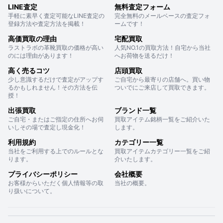
LINE査定
無料査定フォーム
手軽に素早く査定可能なLINE査定の
完全無料のメールベースの査定フォ
登録方法や査定方法を掲載！
ームです！
高価買取の理由
宅配買取
ラストラボの革靴買取の価格が高い
人気NO.1の買取方法！自宅から当社
のには理由があります！
へお荷物を送るだけ！
高く売るコツ
店頭買取
少し意識するだけで査定がアップす
ご自宅から最寄りの店舗へ。買い物
るかもしれません！その方法を伝
ついでにご来店して買取できます。
授！
出張買取
ブランド一覧
ご自宅・またはご指定の住所へお伺
買取アイテム銘柄一覧をご紹介いた
いしその場で査定し現金化！
します。
利用規約
カテゴリー一覧
当社をご利用する上でのルールとな
買取アイテムカテゴリー一覧をご紹
ります。
介いたします。
プライバシーポリシー
会社概要
お客様からいただく個人情報等の取
当社の概要。
り扱いについて。