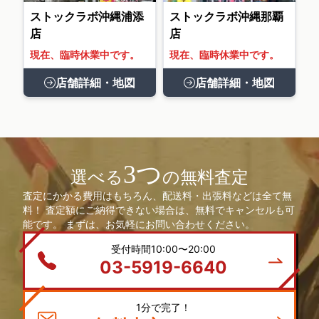
ストックラボ沖縄浦添
ストックラボ沖縄那覇
店
店
現在、臨時休業中です。
現在、臨時休業中です。
店舗詳細・地図
店舗詳細・地図
3つ
選べる
の無料査定
査定にかかる費用はもちろん、配送料・出張料などは全て無
料！ 査定額にご納得できない場合は、無料でキャンセルも可
能です。 まずは、お気軽にお問い合わせください。
受付時間10:00〜20:00
03-5919-6640
1分で完了！