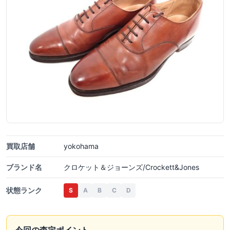
買取店舗
yokohama
ブランド名
クロケット＆ジョーンズ/Crockett&Jones
状態ランク
S
A
B
C
D
今回の査定ポイント