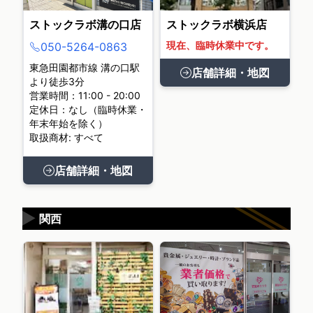
ストックラボ溝の口店
ストックラボ横浜店
現在、臨時休業中です。
050-5264-0863
東急田園都市線 溝の口駅
店舗詳細・地図
より徒歩3分
営業時間：11:00 - 20:00
定休日：なし（臨時休業・
年末年始を除く）
取扱商材: すべて
店舗詳細・地図
▶
関西