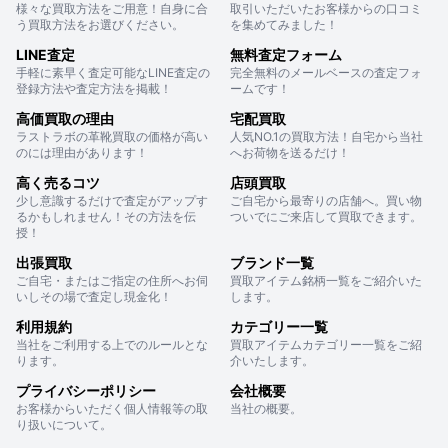
様々な買取方法をご用意！自身に合
取引いただいたお客様からの口コミ
う買取方法をお選びください。
を集めてみました！
LINE査定
無料査定フォーム
手軽に素早く査定可能なLINE査定の
完全無料のメールベースの査定フォ
登録方法や査定方法を掲載！
ームです！
高価買取の理由
宅配買取
ラストラボの革靴買取の価格が高い
人気NO.1の買取方法！自宅から当社
のには理由があります！
へお荷物を送るだけ！
高く売るコツ
店頭買取
少し意識するだけで査定がアップす
ご自宅から最寄りの店舗へ。買い物
るかもしれません！その方法を伝
ついでにご来店して買取できます。
授！
出張買取
ブランド一覧
ご自宅・またはご指定の住所へお伺
買取アイテム銘柄一覧をご紹介いた
いしその場で査定し現金化！
します。
利用規約
カテゴリー一覧
当社をご利用する上でのルールとな
買取アイテムカテゴリー一覧をご紹
ります。
介いたします。
プライバシーポリシー
会社概要
お客様からいただく個人情報等の取
当社の概要。
り扱いについて。