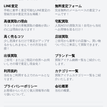
LINE査定
無料査定フォーム
手軽に素早く査定可能なLINE査定の
完全無料のメールベースの査定フォ
登録方法や査定方法を掲載！
ームです！
高価買取の理由
宅配買取
ラストラボの革靴買取の価格が高い
人気NO.1の買取方法！自宅から当社
のには理由があります！
へお荷物を送るだけ！
高く売るコツ
店頭買取
少し意識するだけで査定がアップす
ご自宅から最寄りの店舗へ。買い物
るかもしれません！その方法を伝
ついでにご来店して買取できます。
授！
出張買取
ブランド一覧
ご自宅・またはご指定の住所へお伺
買取アイテム銘柄一覧をご紹介いた
いしその場で査定し現金化！
します。
利用規約
カテゴリー一覧
当社をご利用する上でのルールとな
買取アイテムカテゴリー一覧をご紹
ります。
介いたします。
プライバシーポリシー
会社概要
お客様からいただく個人情報等の取
当社の概要。
り扱いについて。