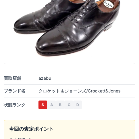
買取店舗
azabu
ブランド名
クロケット＆ジョーンズ/Crockett&Jones
状態ランク
S
A
B
C
D
今回の査定ポイント