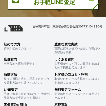
お手軽LINE査定
古物商許可証 東京都公安委員会第307731104330号
初めての方
豊富な買取実績
買取が初めての方へ！
実際に買取させていただいた商品や
買取額も掲載！
店舗案内
よくある質問
全国各地へ店舗展開中！
お客様からよく頂くご質問を集めま
とめて掲載しております！
買取方法
お客様の口コミ・評判
様々な買取方法をご用意！自身に合
取引いただいたお客様からの口コミ
う買取方法をお選びください。
を集めてみました！
LINE査定
無料査定フォーム
手軽に素早く査定可能なLINE査定の
完全無料のメールベースの査定フォ
登録方法や査定方法を掲載！
ームです！
高価買取の理由
宅配買取