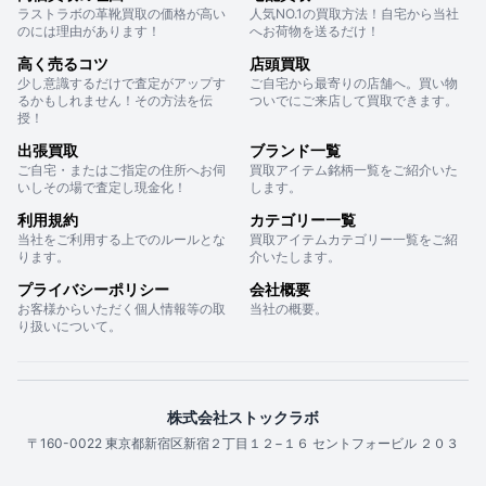
ラストラボの革靴買取の価格が高い
人気NO.1の買取方法！自宅から当社
のには理由があります！
へお荷物を送るだけ！
高く売るコツ
店頭買取
少し意識するだけで査定がアップす
ご自宅から最寄りの店舗へ。買い物
るかもしれません！その方法を伝
ついでにご来店して買取できます。
授！
出張買取
ブランド一覧
ご自宅・またはご指定の住所へお伺
買取アイテム銘柄一覧をご紹介いた
いしその場で査定し現金化！
します。
利用規約
カテゴリー一覧
当社をご利用する上でのルールとな
買取アイテムカテゴリー一覧をご紹
ります。
介いたします。
プライバシーポリシー
会社概要
お客様からいただく個人情報等の取
当社の概要。
り扱いについて。
株式会社ストックラボ
〒160-0022 東京都新宿区新宿２丁目１２−１６ セントフォービル ２０３