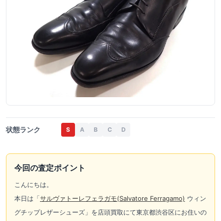
状態ランク
S
A
B
C
D
今回の査定ポイント
こんにちは。
本日は「
サルヴァトーレフェラガモ(Salvatore Ferragamo)
ウィン
グチップレザーシューズ」を店頭買取にて東京都渋谷区にお住いの