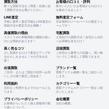
買取方法
お客様の口コミ・評判
様々な買取方法をご用意！自身に合
取引いただいたお客様からの口コミ
う買取方法をお選びください。
を集めてみました！
LINE査定
無料査定フォーム
手軽に素早く査定可能なLINE査定の
完全無料のメールベースの査定フォ
登録方法や査定方法を掲載！
ームです！
高価買取の理由
宅配買取
ラストラボの革靴買取の価格が高い
人気NO.1の買取方法！自宅から当社
のには理由があります！
へお荷物を送るだけ！
高く売るコツ
店頭買取
少し意識するだけで査定がアップす
ご自宅から最寄りの店舗へ。買い物
るかもしれません！その方法を伝
ついでにご来店して買取できます。
授！
出張買取
ブランド一覧
ご自宅・またはご指定の住所へお伺
買取アイテム銘柄一覧をご紹介いた
いしその場で査定し現金化！
します。
利用規約
カテゴリー一覧
当社をご利用する上でのルールとな
買取アイテムカテゴリー一覧をご紹
ります。
介いたします。
プライバシーポリシー
会社概要
お客様からいただく個人情報等の取
当社の概要。
り扱いについて。