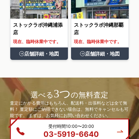
ストックラボ沖縄浦添
ストックラボ沖縄那覇
店
店
現在、臨時休業中です。
現在、臨時休業中です。
店舗詳細・地図
店舗詳細・地図
3つ
選べる
の無料査定
査定にかかる費用はもちろん、配送料・出張料などは全て無
料！ 査定額にご納得できない場合は、無料でキャンセルも可
能です。 まずは、お気軽にお問い合わせください。
受付時間10:00〜20:00
03-5919-6640