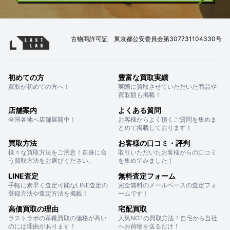
古物商許可証 東京都公安委員会第307731104330号
初めての方
豊富な買取実績
買取が初めての方へ！
実際に買取させていただいた商品や
買取額も掲載！
店舗案内
よくある質問
全国各地へ店舗展開中！
お客様からよく頂くご質問を集めま
とめて掲載しております！
買取方法
お客様の口コミ・評判
様々な買取方法をご用意！自身に合
取引いただいたお客様からの口コミ
う買取方法をお選びください。
を集めてみました！
LINE査定
無料査定フォーム
手軽に素早く査定可能なLINE査定の
完全無料のメールベースの査定フォ
登録方法や査定方法を掲載！
ームです！
高価買取の理由
宅配買取
ラストラボの革靴買取の価格が高い
人気NO.1の買取方法！自宅から当社
のには理由があります！
へお荷物を送るだけ！