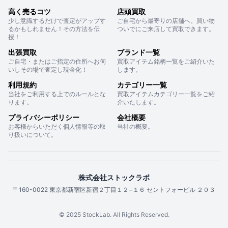
高く売るコツ
店頭買取
少し意識するだけで査定がアップす
ご自宅から最寄りの店舗へ。買い物
るかもしれません！その方法を伝
ついでにご来店して買取できます。
授！
出張買取
ブランド一覧
ご自宅・またはご指定の住所へお伺
買取アイテム銘柄一覧をご紹介いた
いしその場で査定し現金化！
します。
利用規約
カテゴリー一覧
当社をご利用する上でのルールとな
買取アイテムカテゴリー一覧をご紹
ります。
介いたします。
プライバシーポリシー
会社概要
お客様からいただく個人情報等の取
当社の概要。
り扱いについて。
株式会社ストックラボ
〒160-0022 東京都新宿区新宿２丁目１２−１６ セントフォービル ２０３
© 2025 StockLab. All Rights Reserved.