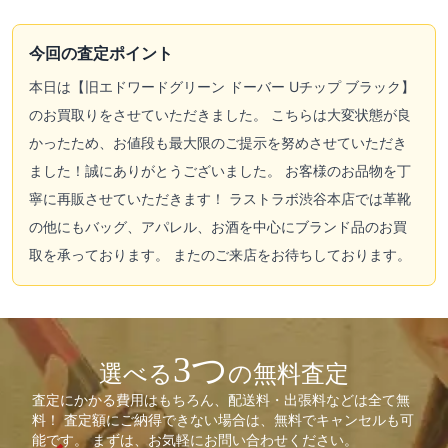
今回の査定ポイント
本日は【旧エドワードグリーン ドーバー Uチップ ブラック】
のお買取りをさせていただきました。 こちらは大変状態が良
かったため、お値段も最大限のご提示を努めさせていただき
ました！誠にありがとうございました。 お客様のお品物を丁
寧に再販させていただきます！ ラストラボ渋谷本店では革靴
の他にもバッグ、アパレル、お酒を中心にブランド品のお買
取を承っております。 またのご来店をお待ちしております。
3つ
選べる
の無料査定
査定にかかる費用はもちろん、配送料・出張料などは全て無
料！ 査定額にご納得できない場合は、無料でキャンセルも可
能です。 まずは、お気軽にお問い合わせください。