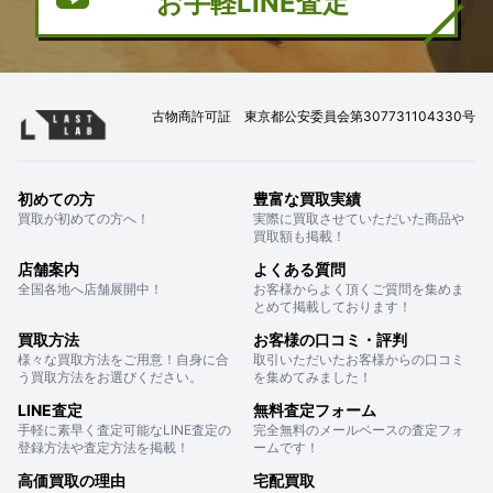
お手軽LINE査定
古物商許可証 東京都公安委員会第307731104330号
初めての方
豊富な買取実績
買取が初めての方へ！
実際に買取させていただいた商品や
買取額も掲載！
店舗案内
よくある質問
全国各地へ店舗展開中！
お客様からよく頂くご質問を集めま
とめて掲載しております！
買取方法
お客様の口コミ・評判
様々な買取方法をご用意！自身に合
取引いただいたお客様からの口コミ
う買取方法をお選びください。
を集めてみました！
LINE査定
無料査定フォーム
手軽に素早く査定可能なLINE査定の
完全無料のメールベースの査定フォ
登録方法や査定方法を掲載！
ームです！
高価買取の理由
宅配買取