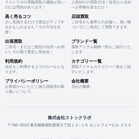
ラストラボの革靴買取の価格が高い
人気NO.1の買取方法！自宅から当社
のには理由があります！
へお荷物を送るだけ！
高く売るコツ
店頭買取
少し意識するだけで査定がアップす
ご自宅から最寄りの店舗へ。買い物
るかもしれません！その方法を伝
ついでにご来店して買取できます。
授！
出張買取
ブランド一覧
ご自宅・またはご指定の住所へお伺
買取アイテム銘柄一覧をご紹介いた
いしその場で査定し現金化！
します。
利用規約
カテゴリー一覧
当社をご利用する上でのルールとな
買取アイテムカテゴリー一覧をご紹
ります。
介いたします。
プライバシーポリシー
会社概要
お客様からいただく個人情報等の取
当社の概要。
り扱いについて。
株式会社ストックラボ
〒160-0022 東京都新宿区新宿２丁目１２−１６ セントフォービル ２０３