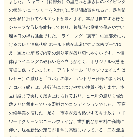
ました。 シャフト（筒部分）の型崩れと履き口のパイピング
の状態 シューツリーを入れずに長期間放置されると、足首部
分が横に折れてシルエットが崩れます。本品は自立するほど
シャープな形状を維持しており、着脱時の摩擦で傷みやすい
履き口の縁も健全でした。 ライニング（裏革）の踵部分にお
けるスレと消臭状態 ホールド感が非常に強い本格ブーツゆ
え、踵との摩擦で内部の滑り革が擦り切れやすいです。本個
体はライニングの破れや毛羽立ちがなく、オリジナル状態を
完璧に保っていました。 アウトソール（リッジウェイまたは
レザー）の減りと「コバ」の削れ カントリー仕様の張り出し
たコバ（縁）は、歩行時にぶつけやすい性質があります。本
品は縁まで美しく磨き上げられており、ヒールの減りも僅か
数ミリに留まっている即戦力のコンディションでした。 至高
の経年美を宿した一足を、市場が最も熱求する今手放す エド
ワードグリーンのゴールウェイは、世界的な原材料の高騰に
伴い、現在新品の定価が非常に高額になっている、二次流通