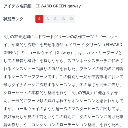
アイテム名詳細
EDWARD GREEN galway
状態ランク
S
A
B
C
D
5月の衣替え期にエドワードグリーンの名作ブーツ「ゴールウェ
イ」が劇的な流動性を見せる必然 エドワード グリーン（EDWARD
GREEN）の「ゴールウェイ（Galway）」は、カントリーブーツと
しての無骨な機能性を持ちながら、スワンネックステッチに代表さ
れるドレスシューズ譲りの気品を宿した、ブランドの最高峰に君臨
するレースアップブーツです。この特別な一足が中古市場において
最もダイナミックに流動するシーズンは、冬の寒さが完全に去り、
クローゼットの本格的な整理を行う「5月の初夏」に他なりませ
ん。一般的にブーツ類の買取は秋冬がオンシーズンと思われがちで
すが、ゴールウェイのような超一流のマスターピースに関しては、
愛好家たちが夏の手前というこの時期に「次のシーズンに向けた軍
資金作り」や「コレクションのローテーション整理」を行うため、