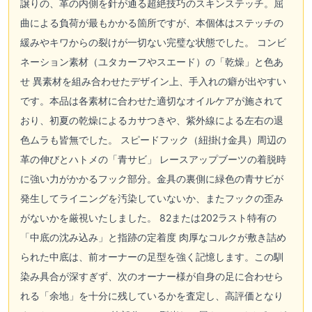
譲りの、革の内側を針が通る超絶技巧のスキンステッチ。屈
曲による負荷が最もかかる箇所ですが、本個体はステッチの
緩みやキワからの裂けが一切ない完璧な状態でした。 コンビ
ネーション素材（ユタカーフやスエード）の「乾燥」と色あ
せ 異素材を組み合わせたデザイン上、手入れの癖が出やすい
です。本品は各素材に合わせた適切なオイルケアが施されて
おり、初夏の乾燥によるカサつきや、紫外線による左右の退
色ムラも皆無でした。 スピードフック（紐掛け金具）周辺の
革の伸びとハトメの「青サビ」 レースアップブーツの着脱時
に強い力がかかるフック部分。金具の裏側に緑色の青サビが
発生してライニングを汚染していないか、またフックの歪み
がないかを厳視いたしました。 82または202ラスト特有の
「中底の沈み込み」と指跡の定着度 肉厚なコルクが敷き詰め
られた中底は、前オーナーの足型を強く記憶します。この馴
染み具合が深すぎず、次のオーナー様が自身の足に合わせら
れる「余地」を十分に残しているかを査定し、高評価となり