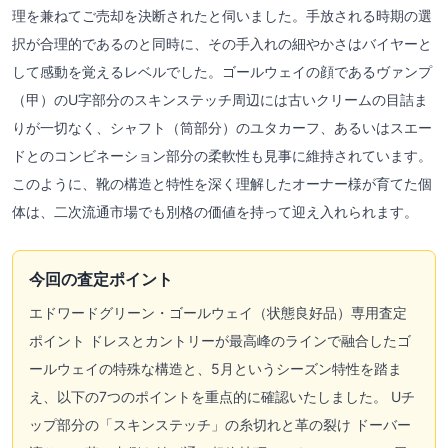
理を兼ねてご売却を決断されたと伺いました。手放される時期の選
択が合理的であるのと同時に、その手入れの細やかさはバイヤーと
して感動を覚えるレベルでした。ゴールウェイの顔であるヴァンプ
（甲）のU字部分のスキンステッチ周辺には古いクリームの目詰ま
りが一切なく、シャフト（筒部分）のユタカーフ、あるいはスエー
ドとのコンビネーション部分の柔軟性も見事に維持されています。
このように、靴の構造と特性を深く理解したオーナー様が育てた個
体は、二次流通市場でも別格の価値を持って迎え入れられます。
今回の査定ポイント
エドワードグリーン・ゴールウェイ（状態良好品）専用査定
ポイント ドレスとカントリーが最高峰のラインで融合したゴ
ールウェイの特殊な構造と、5月というシーズン特性を踏ま
え、以下の7つのポイントを重点的に確認いたしました。 Uチ
ップ部分の「スキンステッチ」の糸切れと革の裂け ドーバー