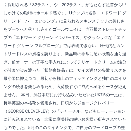
く採用される「82ラスト」や「202ラスト」がもたらす足首から甲
にかけての独特のホールド感です。Uチップの名作「エドワード グ
リーン ドーバー エいジング」に見られるスキンステッチの美しさ
をブーツへと落とし込んだゴールウェイは、内羽根ストレートチッ
プの「エドワード グリーン インバーネス」やクラシックな「エド
ワード グリーン フルブローグ」では表現できない、圧倒的なカン
トリードレスの風格を誇ります。新品時の非常に硬い状態を通り過
ぎ、前オーナーの丁寧な手入れによってデリケートクリームの油分
が芯まで染み渡った「状態良好品」は、サイズ選びの失敗リスクを
最小限に抑えつつ、最初から極上のフィッティングと独自のエイジ
ングの続きを楽しめるため、入荷後すぐに成約へ至るケースが絶え
ません。 本日、渋谷本店にお持ち込みいただいたUK7.5の一足は、
長年英国の本格靴を愛用され、日頃からジョージクレバリー
（GEORGE CLEVERLEY）の「チャーチル」などもローテーション
に組み込まれている、非常に審美眼の鋭いお客様が所有されていた
ものでした。5月のこのタイミングで、ご自身のワードローブの整