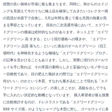
状態の良い個体が市場に最も集まります。同時に、秋からのエイジ
ングを見据えて今のうちに極上品を確保しておきたいコレクター側
の思惑が水面下で合致し、5月は年間を通じて最も売買の熱量が高
まる季節となっています。 現在の二次流通市場において、エドワー
ドグリーンの価値は絶対的なものがあります。ネット上で「エドワ
ードグリーン 高 すぎる」という現行価格への嘆きや、「エドワー
ドグリーン 品質 落ちた」といった過去のオールドグリーン（旧工
場時代）を神格化するような極端な「エドワードグリーン ブログ」
の記事を見かけることもあります。しかし、実際に現行のゴールウ
ェイを手に取れば、その革質の素晴らしさと妥協のないモノ作りは
一目瞭然であり、目の肥えた靴好きの間では「エドワードグリーン
何がいい」のかという本質、すなわち履き込むことで現れる「エド
ワード グリーン エいジング」の美しさこそが、高額を出してでも
手に入れたい決定的な動機となっています。 購入希望者が最も慎重
に比較検討するのが、ドレスラストである「エドワードグリーン
888 サイズ感」のようなシャープな木型に対し、ゴールウェイに多