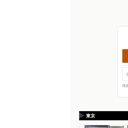
現
▶
東京