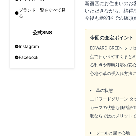
新宿区にお住まいのお
ブランド一覧をすべて見
いただきながら、納得
る
今後も新宿区での店頭
公式SNS
今回の査定ポイント
Instagram
EDWARD GREE
点でわかりやすくまと
Facebook
る利点や即時対応の安
心地や革の手入れ方法
革の状態
エドワードグリーン 
カーフの状態も価格評
取ならではのメリット
ソールと履き心地