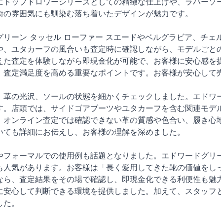
にトップドロワーシリーズとしての精緻な仕上げや、ラバーソ
街の雰囲気にも馴染む落ち着いたデザインが魅力です。
グリーン タッセル ローファー スエードやベルグラビア、チ
や、ユタカーフの風合いも査定時に確認しながら、モデルごと
えた査定を体験しながら即現金化が可能で、お客様に安心感を
、査定満足度を高める重要なポイントです。お客様が安心して
、革の光沢、ソールの状態を細かくチェックしました。エドワー
す。店頭では、サイドゴアブーツやユタカーフを含む関連モデ
。オンライン査定では確認できない革の質感や色合い、履き心
いても詳細にお伝えし、お客様の理解を深めました。
やフォーマルでの使用例も話題となりました。エドワードグリー
も人気があります。お客様は「長く愛用してきた靴の価値をし
なら、査定結果をその場で確認し、即現金化できる利便性も魅
に安心して判断できる環境を提供しました。加えて、スタッフ
した。