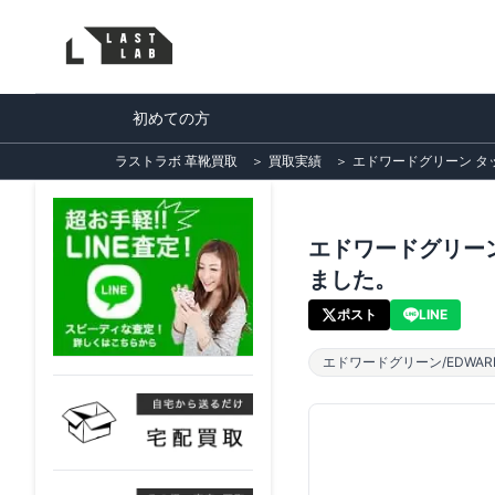
初めての方
ラストラボ 革靴買取
＞
買取実績
＞
エドワードグリーン タッ
エドワードグリーン
ました。
ポスト
LINE
エドワードグリーン/EDWARD