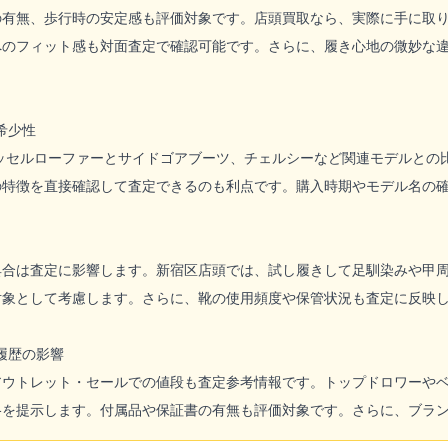
の有無、歩行時の安定感も評価対象です。店頭買取なら、実際に手に取
へのフィット感も対面査定で確認可能です。さらに、履き心地の微妙な
希少性
タッセルローファーとサイドゴアブーツ、チェルシーなど関連モデルとの
の特徴を直接確認して査定できるのも利点です。購入時期やモデル名の
具合は査定に影響します。新宿区店頭では、試し履きして足馴染みや甲
対象として考慮します。さらに、靴の使用頻度や保管状況も査定に反映
履歴の影響
アウトレット・セールでの値段も査定参考情報です。トップドロワーや
格を提示します。付属品や保証書の有無も評価対象です。さらに、ブラ