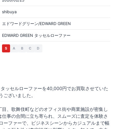
shibuya
エドワードグリーン/EDWARD GREEN
EDWARD GREEN タッセルローファー
S
A
B
C
D
N タッセルローファーを40,000円でお買取させていた
うございました。
丁目、歌舞伎町などのオフィス街や商業施設が密集し
は仕事の合間に立ち寄られ、スムーズに査定を体験さ
ローファーで、ビジネスシーンからカジュアルまで幅