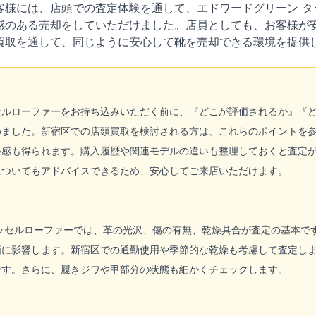
客様には、店頭での査定体験を通して、エドワードグリーン タ
感のある売却をしていただけました。店員としても、お客様が
買取を通して、同じように安心して靴を売却できる環境を提供
N タッセルローファーをお持ち込みいただく前に、『どこが評価されるか
めました。新宿区での店頭買取を検討される方は、これらのポイントを
心感も得られます。購入履歴や関連モデルの違いも整理しておくと査定
についてもアドバイスできるため、安心してご来店いただけます。
タッセルローファーでは、革の光沢、傷の有無、乾燥具合が査定の基本で
価に影響します。新宿区での通勤使用や季節的な乾燥も考慮して査定し
です。さらに、履きジワや甲部分の状態も細かくチェックします。