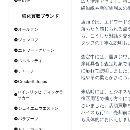
その他
広く活用できます。特
線沿線や新宿駅周辺の
強化買取ブランド
店頭では、エドワード
落ちたと感じられる点
オールデン
ら、こうした対話を交
ジョンロブ
タッフの丁寧な説明も
エドワードグリーン
査定中には、履きジワ
ベルルッティ
摩耗具合も査定対象で
に触れて説明しました
チャーチ
地や革の柔らかさにつ
Crockett Jones
来店時には、ビジネス
ハインリッヒ ディンケラ
ッカー
宿区周辺で働く方々に
さいました。店頭買取
ジェイエムウエストン
バイスも行い、売却前
パラブーツ
も具体的にお伝えしま
トリッカーズ