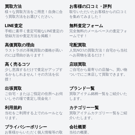
買取方法
お客様の口コミ・評判
様々な買取方法をご用意！自身に合
取引いただいたお客様からの口コミ
う買取方法をお選びください。
を集めてみました！
LINE査定
無料査定フォーム
手軽に素早く査定可能なLINE査定の
完全無料のメールベースの査定フォ
登録方法や査定方法を掲載！
ームです！
高価買取の理由
宅配買取
ラストラボの革靴買取の価格が高い
人気NO.1の買取方法！自宅から当社
のには理由があります！
へお荷物を送るだけ！
高く売るコツ
店頭買取
少し意識するだけで査定がアップす
ご自宅から最寄りの店舗へ。買い物
るかもしれません！その方法を伝
ついでにご来店して買取できます。
授！
出張買取
ブランド一覧
ご自宅・またはご指定の住所へお伺
買取アイテム銘柄一覧をご紹介いた
いしその場で査定し現金化！
します。
利用規約
カテゴリー一覧
当社をご利用する上でのルールとな
買取アイテムカテゴリー一覧をご紹
ります。
介いたします。
プライバシーポリシー
会社概要
お客様からいただく個人情報等の取
当社の概要。