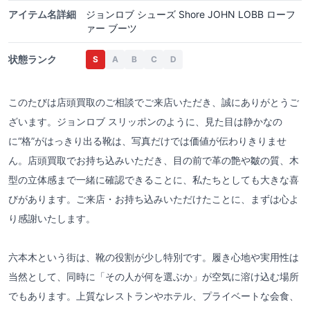
アイテム名詳細
ジョンロブ シューズ Shore JOHN LOBB ローフ
ァー ブーツ
状態ランク
S
A
B
C
D
このたびは店頭買取のご相談でご来店いただき、誠にありがとうご
ざいます。ジョンロブ スリッポンのように、見た目は静かなの
に“格”がはっきり出る靴は、写真だけでは価値が伝わりきりませ
ん。店頭買取でお持ち込みいただき、目の前で革の艶や皺の質、木
型の立体感まで一緒に確認できることに、私たちとしても大きな喜
びがあります。ご来店・お持ち込みいただけたことに、まずは心よ
り感謝いたします。
六本木という街は、靴の役割が少し特別です。履き心地や実用性は
当然として、同時に「その人が何を選ぶか」が空気に溶け込む場所
でもあります。上質なレストランやホテル、プライベートな会食、