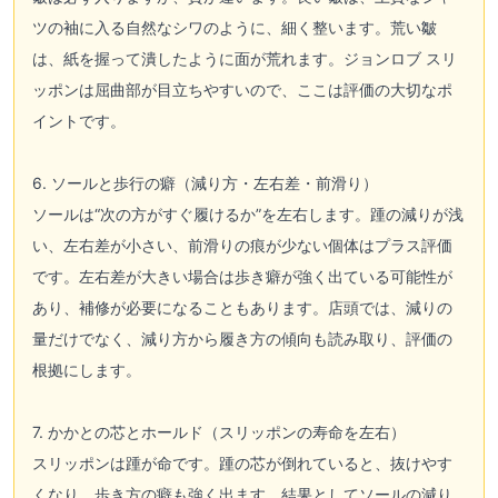
ツの袖に入る自然なシワのように、細く整います。荒い皺
は、紙を握って潰したように面が荒れます。ジョンロブ スリ
ッポンは屈曲部が目立ちやすいので、ここは評価の大切なポ
イントです。
6. ソールと歩行の癖（減り方・左右差・前滑り）
ソールは“次の方がすぐ履けるか”を左右します。踵の減りが浅
い、左右差が小さい、前滑りの痕が少ない個体はプラス評価
です。左右差が大きい場合は歩き癖が強く出ている可能性が
あり、補修が必要になることもあります。店頭では、減りの
量だけでなく、減り方から履き方の傾向も読み取り、評価の
根拠にします。
7. かかとの芯とホールド（スリッポンの寿命を左右）
スリッポンは踵が命です。踵の芯が倒れていると、抜けやす
くなり、歩き方の癖も強く出ます。結果としてソールの減り