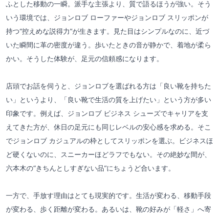
ふとした移動の一瞬。派手な主張より、質で語るほうが強い。そう
いう環境では、ジョンロブ ローファーやジョンロブ スリッポンが
持つ“控えめな説得力”が生きます。見た目はシンプルなのに、近づ
いた瞬間に革の密度が違う。歩いたときの音が静かで、着地が柔ら
かい。そうした体験が、足元の信頼感になります。
店頭でお話を伺うと、ジョンロブを選ばれる方は「良い靴を持ちた
い」というより、「良い靴で生活の質を上げたい」という方が多い
印象です。例えば、ジョンロブ ビジネス シューズでキャリアを支
えてきた方が、休日の足元にも同じレベルの安心感を求める。そこ
でジョンロブ カジュアルの枠としてスリッポンを選ぶ。ビジネスほ
ど硬くないのに、スニーカーほどラフでもない。その絶妙な間が、
六本木の“きちんとしすぎない品”にちょうど合います。
一方で、手放す理由はとても現実的です。生活が変わる、移動手段
が変わる、歩く距離が変わる。あるいは、靴の好みが「軽さ」へ寄