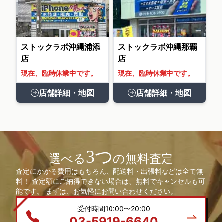
ストックラボ沖縄浦添
ストックラボ沖縄那覇
店
店
現在、臨時休業中です。
現在、臨時休業中です。
店舗詳細・地図
店舗詳細・地図
3つ
選べる
の無料査定
査定にかかる費用はもちろん、配送料・出張料などは全て無
料！ 査定額にご納得できない場合は、無料でキャンセルも可
能です。 まずは、お気軽にお問い合わせください。
受付時間10:00〜20:00
03-5919-6640