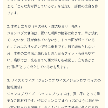
まえ「どんな方が探しているか」を想定し、評価の土台を作
ります。
2. 木型と立ち姿（甲の張り・踵の収まり・輪郭）
ジョンロブの価値は、置いた瞬間の輪郭に出ます。甲が潰れ
ていないか、踵が倒れていないか、トゥの面が残っている
か。これはスリッポンで特に重要です。紐で締められない
分、木型の立体感が崩れると見た目もフィットも落ちやす
い。店頭では、光を当てて面の張りを確認し、立ち姿がま
だ“作品”として成立しているかを見ます。
3. サイズとウィズ（ジョンロブ ワイズ／ジョンロブ ウィズの
情報価値）
ジョンロブ ワイズ、ジョンロブ ウィズは、買い手にとって重
要な判断材料です。特にジョンロブ d ウィズのように幅が合
う方が限られる個体は、合う人にとっての価値が高くなりや