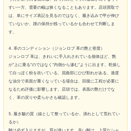
すい一方、需要の幅は狭くなることもあります。店頭買取で
は、単にサイズ表記を見るのではなく、履き込みで甲が伸び
ていないか、踵の保持が残っているかも合わせて判断しま
す。
4. 革のコンディション（ジョンロブ 革の艶と密度）
ジョンロブ 革は、きれいに手入れされている個体ほど、艶
が“上に乗る”のではなく“内側から滲む”ように出ます。乾燥し
て白っぽく粉を吹いている、屈曲部にひび割れがある、過度
な油分で表面が重くなっている場合は、回復に工程が必要に
なるため評価に影響します。店頭では、表面の艶だけでな
く、革の戻りや柔らかさも確認します。
5. 履き皺の質（線として整っているか、潰れとして荒れてい
るか）
皺は必ず入りますが、質が違います。良い皺は、上質なシャ