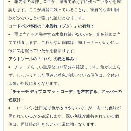
靴内部の金押しロゴが、摩擦で消えずに残っているかを確
認します。ここが綺麗に残っていることは、実質的な着用回
数が少ないことの強力な証明となります。
コードバン特有の「水膨れ（ブク）」の有無：
雨に当たると発生する水膨れ跡がないかを、光を斜めに当
てて精査します。これがない個体は、前オーナーがいかに天
候に気を配っていたかを物語ります。
アウトソールの「コバ」の艶と厚み：
チャーチらしい重厚なコバ部分を確認します。角が丸まら
ず、しっかりとした厚みと着色が残っている個体は、全体の
印象が格段に良くなります。
「チャーチ ディプロ マット コーデ」を左右する、アッパーの
色抜け：
コードバンは日光で色が抜けやすいですが、均一な色味が
保たれているかを確認します。深い色味が維持されている個
体は、再販時の引き合いが非常に強くなります。