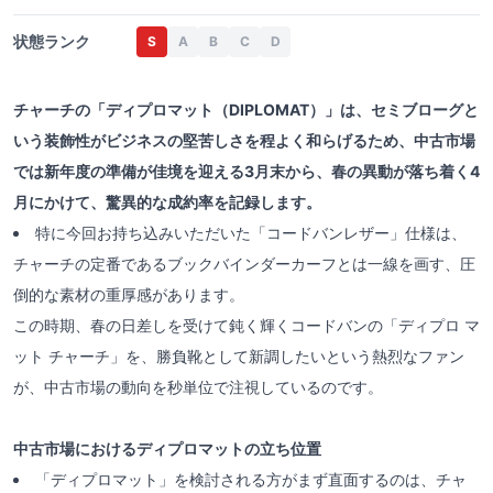
状態ランク
S
A
B
C
D
チャーチの「ディプロマット（DIPLOMAT）」は、セミブローグと
いう装飾性がビジネスの堅苦しさを程よく和らげるため、中古市場
では新年度の準備が佳境を迎える3月末から、春の異動が落ち着く4
月にかけて、驚異的な成約率を記録します。
特に今回お持ち込みいただいた「コードバンレザー」仕様は、
チャーチの定番であるブックバインダーカーフとは一線を画す、圧
倒的な素材の重厚感があります。
この時期、春の日差しを受けて鈍く輝くコードバンの「ディプロ マ
ット チャーチ」を、勝負靴として新調したいという熱烈なファン
が、中古市場の動向を秒単位で注視しているのです。
中古市場におけるディプロマットの立ち位置
「ディプロマット」を検討される方がまず直面するのは、チャ