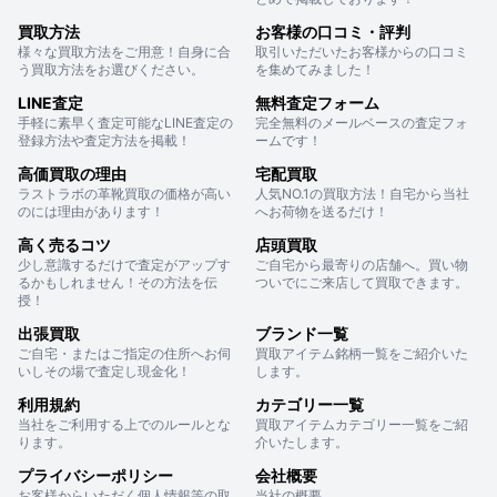
買取方法
お客様の口コミ・評判
様々な買取方法をご用意！自身に合
取引いただいたお客様からの口コミ
う買取方法をお選びください。
を集めてみました！
LINE査定
無料査定フォーム
手軽に素早く査定可能なLINE査定の
完全無料のメールベースの査定フォ
登録方法や査定方法を掲載！
ームです！
高価買取の理由
宅配買取
ラストラボの革靴買取の価格が高い
人気NO.1の買取方法！自宅から当社
のには理由があります！
へお荷物を送るだけ！
高く売るコツ
店頭買取
少し意識するだけで査定がアップす
ご自宅から最寄りの店舗へ。買い物
るかもしれません！その方法を伝
ついでにご来店して買取できます。
授！
出張買取
ブランド一覧
ご自宅・またはご指定の住所へお伺
買取アイテム銘柄一覧をご紹介いた
いしその場で査定し現金化！
します。
利用規約
カテゴリー一覧
当社をご利用する上でのルールとな
買取アイテムカテゴリー一覧をご紹
ります。
介いたします。
プライバシーポリシー
会社概要
お客様からいただく個人情報等の取
当社の概要。