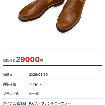
29000
買取価格
円
買取日
2026/03/30
買取店舗
shinjyuku
ブランド名
紳士靴
アイテム名詳細
R.C.A.F フレンチローファー