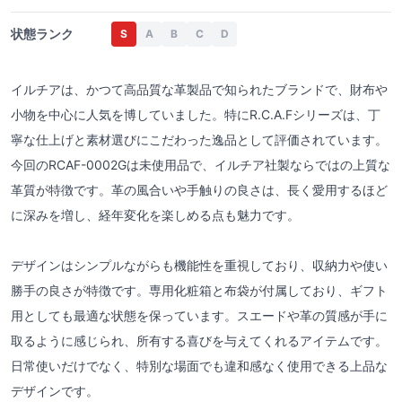
状態ランク
S
A
B
C
D
イルチアは、かつて高品質な革製品で知られたブランドで、財布や
小物を中心に人気を博していました。特にR.C.A.Fシリーズは、丁
寧な仕上げと素材選びにこだわった逸品として評価されています。
今回のRCAF-0002Gは未使用品で、イルチア社製ならではの上質な
革質が特徴です。革の風合いや手触りの良さは、長く愛用するほど
に深みを増し、経年変化を楽しめる点も魅力です。
デザインはシンプルながらも機能性を重視しており、収納力や使い
勝手の良さが特徴です。専用化粧箱と布袋が付属しており、ギフト
用としても最適な状態を保っています。スエードや革の質感が手に
取るように感じられ、所有する喜びを与えてくれるアイテムです。
日常使いだけでなく、特別な場面でも違和感なく使用できる上品な
デザインです。