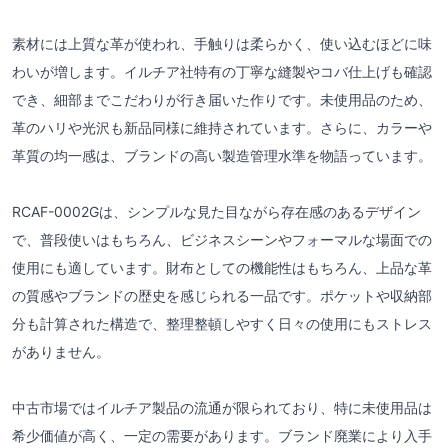
素材には上質な革が使われ、手触りは柔らかく、使い込むほどに味
わいが増します。イルチア社特有の丁寧な縫製やコバ仕上げも確認
でき、細部までこだわりが行き届いた作りです。未使用品のため、
革のハリや光沢も新品同様に維持されています。さらに、カラーや
革質の均一感は、ブランドの高い製造管理水準を物語っています。
RCAF-0002Gは、シンプルな見た目ながら存在感のあるデザイン
で、普段使いはもちろん、ビジネスシーンやフォーマルな場面での
使用にも適しています。財布としての機能性はもちろん、上品な革
の質感やブランドの歴史を感じられる一品です。ポケットや収納部
分も計算された構造で、整理整頓しやすく日々の使用にもストレス
がありません。
中古市場ではイルチア製品の流通が限られており、特に未使用品は
希少価値が高く、一定の需要があります。ブランド廃業により入手