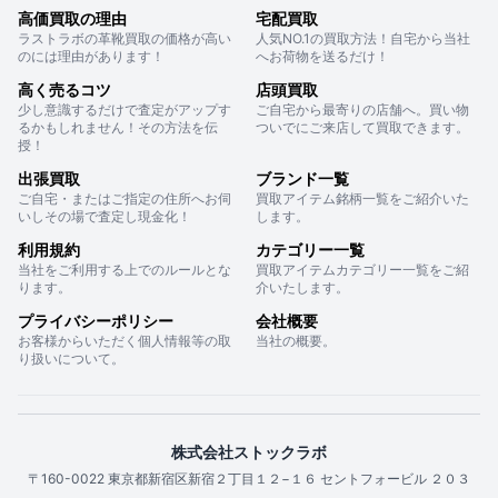
高価買取の理由
宅配買取
ラストラボの革靴買取の価格が高い
人気NO.1の買取方法！自宅から当社
のには理由があります！
へお荷物を送るだけ！
高く売るコツ
店頭買取
少し意識するだけで査定がアップす
ご自宅から最寄りの店舗へ。買い物
るかもしれません！その方法を伝
ついでにご来店して買取できます。
授！
出張買取
ブランド一覧
ご自宅・またはご指定の住所へお伺
買取アイテム銘柄一覧をご紹介いた
いしその場で査定し現金化！
します。
利用規約
カテゴリー一覧
当社をご利用する上でのルールとな
買取アイテムカテゴリー一覧をご紹
ります。
介いたします。
プライバシーポリシー
会社概要
お客様からいただく個人情報等の取
当社の概要。
り扱いについて。
株式会社ストックラボ
〒160-0022 東京都新宿区新宿２丁目１２−１６ セントフォービル ２０３