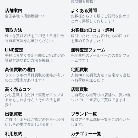
買取額も掲載！
店舗案内
よくある質問
全国各地へ店舗展開中！
お客様からよく頂くご質問を集めま
とめて掲載しております！
買取方法
お客様の口コミ・評判
様々な買取方法をご用意！自身に合
取引いただいたお客様からの口コミ
う買取方法をお選びください。
を集めてみました！
LINE査定
無料査定フォーム
手軽に素早く査定可能なLINE査定の
完全無料のメールベースの査定フォ
登録方法や査定方法を掲載！
ームです！
高価買取の理由
宅配買取
ラストラボの革靴買取の価格が高い
人気NO.1の買取方法！自宅から当社
のには理由があります！
へお荷物を送るだけ！
高く売るコツ
店頭買取
少し意識するだけで査定がアップす
ご自宅から最寄りの店舗へ。買い物
るかもしれません！その方法を伝
ついでにご来店して買取できます。
授！
出張買取
ブランド一覧
ご自宅・またはご指定の住所へお伺
買取アイテム銘柄一覧をご紹介いた
いしその場で査定し現金化！
します。
利用規約
カテゴリー一覧