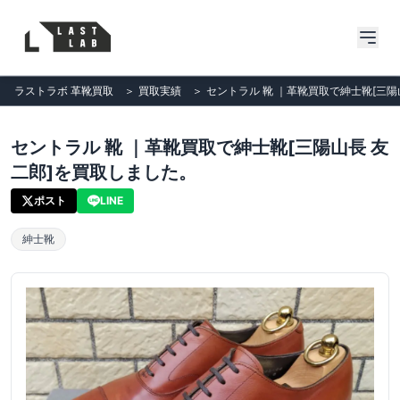
ラストラボ 革靴買取
＞
買取実績
＞
セントラル 靴 ｜革靴買取で紳士靴[三陽
セントラル 靴 ｜革靴買取で紳士靴[三陽山長 友
二郎]を買取しました。
ポスト
LINE
紳士靴