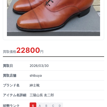
22800
買取価格
円
買取日
2026/03/30
買取店舗
shibuya
ブランド名
紳士靴
アイテム名詳細
三陽山長 友二郎
状態ランク
S
A
B
C
D