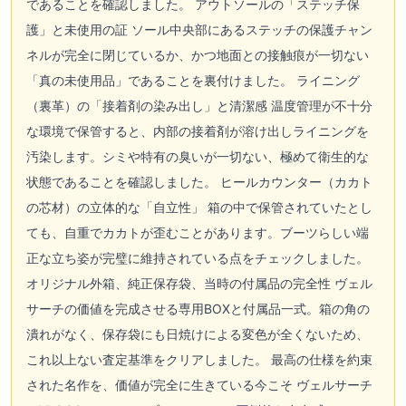
であることを確認しました。 アウトソールの「ステッチ保
護」と未使用の証 ソール中央部にあるステッチの保護チャン
ネルが完全に閉じているか、かつ地面との接触痕が一切ない
「真の未使用品」であることを裏付けました。 ライニング
（裏革）の「接着剤の染み出し」と清潔感 温度管理が不十分
な環境で保管すると、内部の接着剤が溶け出しライニングを
汚染します。シミや特有の臭いが一切ない、極めて衛生的な
状態であることを確認しました。 ヒールカウンター（カカト
の芯材）の立体的な「自立性」 箱の中で保管されていたとし
ても、自重でカカトが歪むことがあります。ブーツらしい端
正な立ち姿が完璧に維持されている点をチェックしました。
オリジナル外箱、純正保存袋、当時の付属品の完全性 ヴェル
サーチの価値を完成させる専用BOXと付属品一式。箱の角の
潰れがなく、保存袋にも日焼けによる変色が全くないため、
これ以上ない査定基準をクリアしました。 最高の仕様を約束
された名作を、価値が完全に生きている今こそ ヴェルサーチ