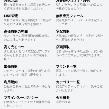
買取方法
お客様の口コミ・評判
様々な買取方法をご用意！自身に合
取引いただいたお客様からの口コミ
う買取方法をお選びください。
を集めてみました！
LINE査定
無料査定フォーム
手軽に素早く査定可能なLINE査定の
完全無料のメールベースの査定フォ
登録方法や査定方法を掲載！
ームです！
高価買取の理由
宅配買取
ラストラボの革靴買取の価格が高い
人気NO.1の買取方法！自宅から当社
のには理由があります！
へお荷物を送るだけ！
高く売るコツ
店頭買取
少し意識するだけで査定がアップす
ご自宅から最寄りの店舗へ。買い物
るかもしれません！その方法を伝
ついでにご来店して買取できます。
授！
出張買取
ブランド一覧
ご自宅・またはご指定の住所へお伺
買取アイテム銘柄一覧をご紹介いた
いしその場で査定し現金化！
します。
利用規約
カテゴリー一覧
当社をご利用する上でのルールとな
買取アイテムカテゴリー一覧をご紹
ります。
介いたします。
プライバシーポリシー
会社概要
お客様からいただく個人情報等の取
当社の概要。
り扱いについて。