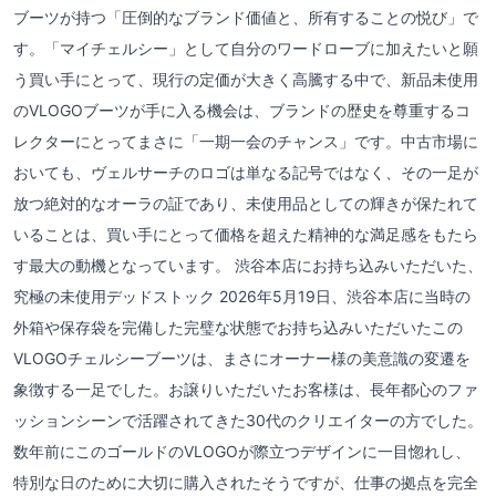
ブーツが持つ「圧倒的なブランド価値と、所有することの悦び」で
す。「マイチェルシー」として自分のワードローブに加えたいと願
う買い手にとって、現行の定価が大きく高騰する中で、新品未使用
のVLOGOブーツが手に入る機会は、ブランドの歴史を尊重するコ
レクターにとってまさに「一期一会のチャンス」です。中古市場に
おいても、ヴェルサーチのロゴは単なる記号ではなく、その一足が
放つ絶対的なオーラの証であり、未使用品としての輝きが保たれて
いることは、買い手にとって価格を超えた精神的な満足感をもたら
す最大の動機となっています。 渋谷本店にお持ち込みいただいた、
究極の未使用デッドストック 2026年5月19日、渋谷本店に当時の
外箱や保存袋を完備した完璧な状態でお持ち込みいただいたこの
VLOGOチェルシーブーツは、まさにオーナー様の美意識の変遷を
象徴する一足でした。お譲りいただいたお客様は、長年都心のファ
ッションシーンで活躍されてきた30代のクリエイターの方でした。
数年前にこのゴールドのVLOGOが際立つデザインに一目惚れし、
特別な日のために大切に購入されたそうですが、仕事の拠点を完全