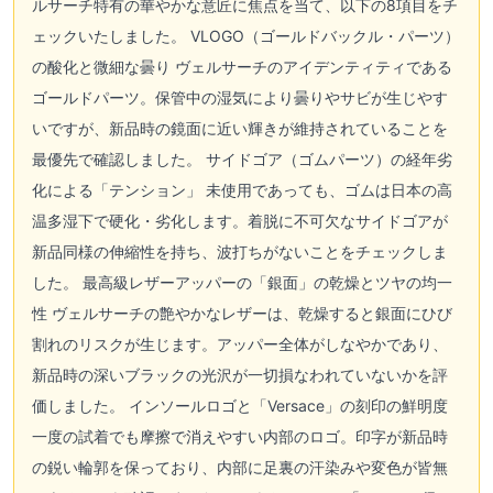
ルサーチ特有の華やかな意匠に焦点を当て、以下の8項目をチ
ェックいたしました。 VLOGO（ゴールドバックル・パーツ）
の酸化と微細な曇り ヴェルサーチのアイデンティティである
ゴールドパーツ。保管中の湿気により曇りやサビが生じやす
いですが、新品時の鏡面に近い輝きが維持されていることを
最優先で確認しました。 サイドゴア（ゴムパーツ）の経年劣
化による「テンション」 未使用であっても、ゴムは日本の高
温多湿下で硬化・劣化します。着脱に不可欠なサイドゴアが
新品同様の伸縮性を持ち、波打ちがないことをチェックしま
した。 最高級レザーアッパーの「銀面」の乾燥とツヤの均一
性 ヴェルサーチの艶やかなレザーは、乾燥すると銀面にひび
割れのリスクが生じます。アッパー全体がしなやかであり、
新品時の深いブラックの光沢が一切損なわれていないかを評
価しました。 インソールロゴと「Versace」の刻印の鮮明度
一度の試着でも摩擦で消えやすい内部のロゴ。印字が新品時
の鋭い輪郭を保っており、内部に足裏の汗染みや変色が皆無