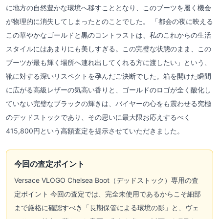
に地方の自然豊かな環境へ移すこととなり、このブーツを履く機会
が物理的に消失してしまったとのことでした。 「都会の夜に映える
この華やかなゴールドと黒のコントラストは、私のこれからの生活
スタイルにはあまりにも美しすぎる。この完璧な状態のまま、この
ブーツが最も輝く場所へ連れ出してくれる方に渡したい」という、
靴に対する深いリスペクトを孕んだご決断でした。箱を開けた瞬間
に広がる高級レザーの気高い香りと、ゴールドのロゴが全く酸化し
ていない完璧なブラックの輝きは、バイヤーの心をも震わせる究極
のデッドストックであり、その思いに最大限お応えするべく
415,800円という高額査定を提示させていただきました。
今回の査定ポイント
Versace VLOGO Chelsea Boot（デッドストック）専用の査
定ポイント 今回の査定では、完全未使用であるからこそ細部
まで厳格に確認すべき「長期保管による環境の影」と、ヴェ