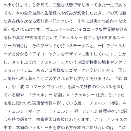
へ出かけよう」と夢見て、完璧な状態で守り抜いてきた一足であっ
ても、今の自分自身の生活様式や好みが変化したとき、その真っ新
な存在感を次なる愛好家へ託すという、非常に誠実かつ前向きな決
断がなされるのです。 ヴェルサーチのアイコニックな世界観を巡る
情報の真実 中古市場において「チェルシー ロゴ」を検索するユー
ザーの関心は、そのブランドが持つステータスと、一目でヴェルサ
ーチと分かる「アイコニック」なデザインに集中しています。しか
し、ネット上では「チェルシー」という単語が特定の地名やファッ
ションアイテム、あるいは多様なロゴマークと交錯しており、正し
い情報へ辿り着くことに苦労される方も少なくありません。「影 ロ
ゴ」や「波 ロゴマーク ブランド」を調べて独自のシンボルを探し
ている層や、「チェルシー 店舗」や「チェルシー 住所」といった
地名に紐付いた実店舗情報を探している層、「チェルシー補強」や
「チェルシーマーク」、「チェルシー 柄」といった修理やケアに関
心を持つ層まで、検索意図は多岐にわたります。 こうしたノイズの
中で、本物のヴェルサーチを求める方が本当に知りたいのは、この