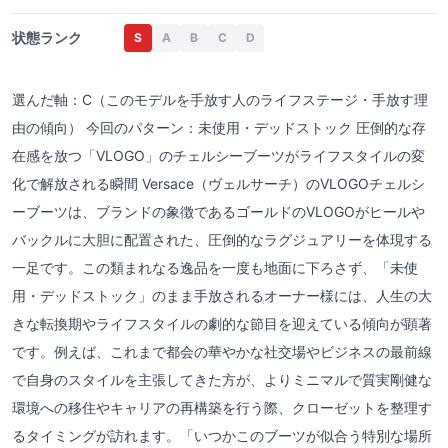
状態ランク
S
A
B
C
D
選んだ軸：C（このモデルを手放す人のライフステージ・手放す理
由の傾向） 今回のパターン：未使用・デッドストック 圧倒的な存
在感を放つ「VLOGO」のチェルシーブーツがライフスタイルの変
化で解放される瞬間 Versace（ヴェルサーチ）のVLOGOチェルシ
ーブーツは、ブランドの象徴であるゴールドのVLOGOがヒールや
バックルに大胆に配置された、圧倒的なラグジュアリーを体現する
一足です。この類まれなる逸品を一度も地面に下ろさず、「未使
用・デッドストック」のまま手放されるオーナー様には、人生の大
きな転換期やライフスタイルの劇的な節目を迎えている傾向が顕著
です。例えば、これまで都会の華やかな社交場やビジネスの最前線
で自身のスタイルを主張してきた方が、よりミニマルで質実剛健な
環境への移住やキャリアの再構築を行う際、クローゼットを整理す
るタイミングが訪れます。「いつかこのブーツが似合う特別な場所