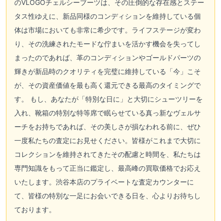
のVLOGOチェルシーブーツは、その圧倒的な存在感とステー
タス性ゆえに、新品同様のコンディションを維持している個
体は市場においても非常に希少です。ライフステージが変わ
り、その洗練されたモードな佇まいを活かす機会を失ってし
まったのであれば、革のコンディションやゴールドパーツの
輝きが新品時のクオリティを完璧に維持している「今」こそ
が、その資産価値を最も高く還元できる最高のタイミングで
す。 もし、あなたが「特別な日に」と大切にシューツリーを
入れ、靴箱の特別な特等席で眠らせている真っ新なヴェルサ
ーチをお持ちであれば、その美しさが損なわれる前に、ぜひ
一度私たちの査定にお見せください。皆様がこれまで大切に
コレクションを維持されてきたその配慮と時間を、私たちは
専門知識をもって正当に鑑定し、最高峰の買取価格でお応え
いたします。渋谷本店のプライベートな査定カウンターに
て、皆様の特別な一足にお会いできる日を、心よりお待ちし
ております。