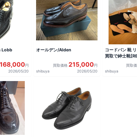
 Lobb
オールデン/Alden
コードバン 靴 
買取で紳士靴[REG
shoes]を買取
168,000
215,000
円
買取価格
円
買取
2026/05/20
shibuya
2026/05/20
shibuya