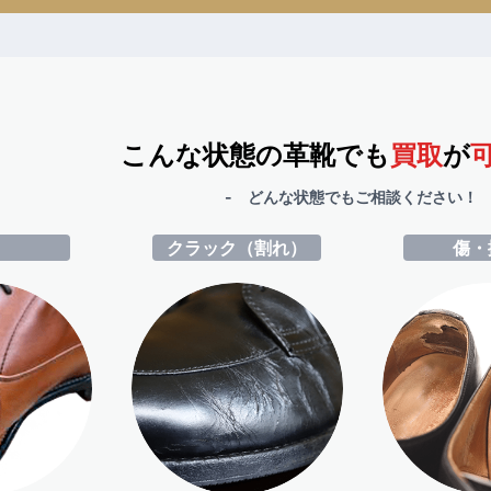
こんな状態の革靴でも
買取
が
- どんな状態でもご相談ください！ 
ミ
クラック（割れ）
傷・