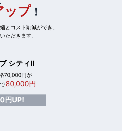
アップ
！
縮とコスト削減ができ、
いただきます。
ブ シティⅡ
70,000円が
80,000円
で
00円UP!