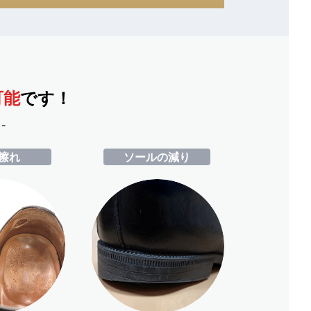
可能
です！
-
擦れ
ソールの減り