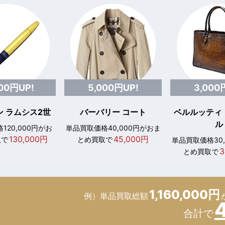
000円UP!
5,000円UP!
3,000
 ラムシス2世
バーバリー コート
ベルルッティ
ル
120,000円がお
単品買取価格40,000円がおま
130,000円
45,000円
取で
とめ買取で
単品買取価格30
3
とめ買取で
1,160,000円
例）単品買取総額
合計で