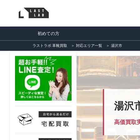
初めての方
ラストラボ 革靴買取
＞
対応エリア一覧
＞
湯沢市
湯沢
高価買取