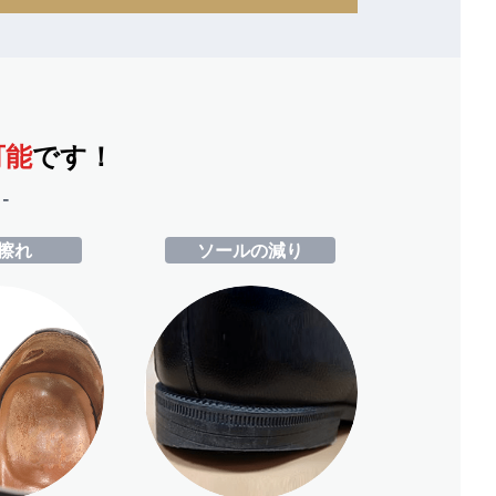
可能
です！
-
擦れ
ソールの減り