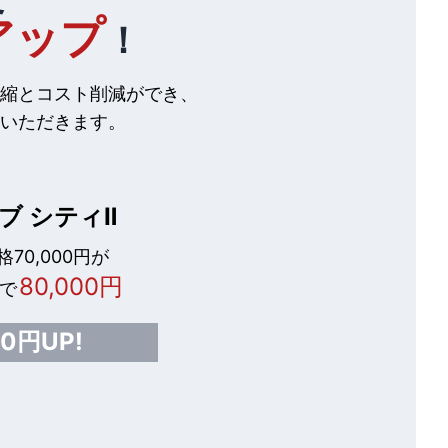
アップ
！
縮とコスト削減ができ、
いただきます。
ブ シティⅡ
70,000円が
80,000円
で
00円UP!