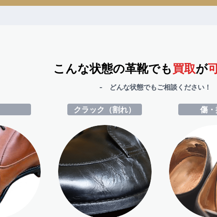
こんな状態の革靴でも
買取
が
- どんな状態でもご相談ください！ 
ミ
クラック（割れ）
傷・