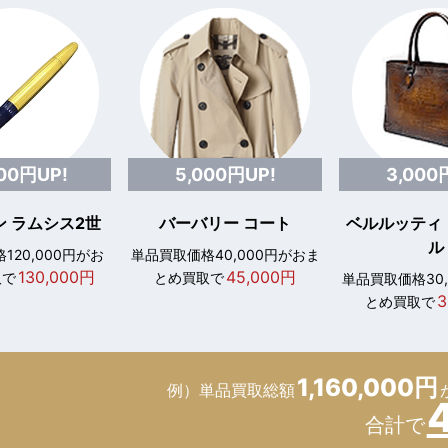
000円UP!
5,000円UP!
3,000
 ラムシス2世
バーバリー コート
ベルルッティ
ル
120,000円がお
単品買取価格40,000円がおま
130,000円
45,000円
取で
とめ買取で
単品買取価格30
3
とめ買取で
1,160,000円
例）単品買取総額
合計で