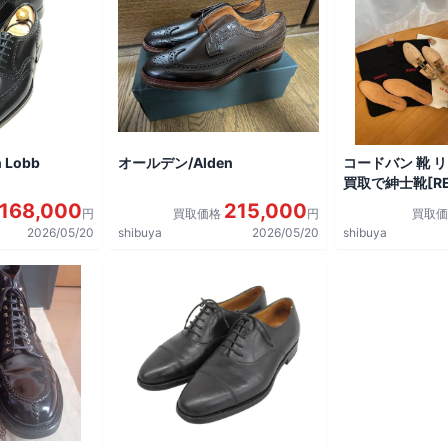
 Lobb
オールデン/Alden
コードバン 靴 
買取で紳士靴[REG
shoes]を買取
168,000
215,000
円
買取価格
円
買取
2026/05/20
shibuya
2026/05/20
shibuya