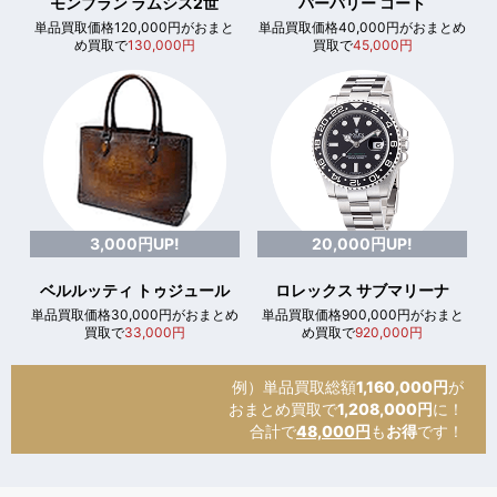
モンブラン ラムシス2世
バーバリー コート
単品買取価格120,000円がおまと
単品買取価格40,000円がおまとめ
め買取で
130,000円
買取で
45,000円
3,000円UP!
20,000円UP!
ベルルッティ トゥジュール
ロレックス サブマリーナ
単品買取価格30,000円がおまとめ
単品買取価格900,000円がおまと
買取で
33,000円
め買取で
920,000円
例）単品買取総額
1,160,000円
が
おまとめ買取で
1,208,000円
に！
合計で
48,000円
も
お得
です！