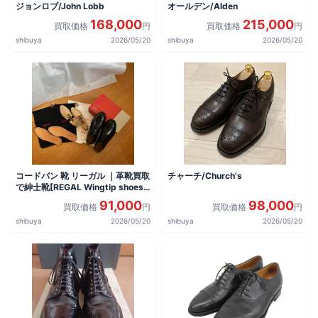
ジョンロブ/John Lobb
オールデン/Alden
168,000
215,000
買取価格
円
買取価格
円
shibuya
2026/05/20
shibuya
2026/05/20
コードバン 靴 リーガル ｜革靴買取
チャーチ/Church's
で紳士靴[REGAL Wingtip shoes]
を買取しました。
91,000
98,000
買取価格
円
買取価格
円
shibuya
2026/05/20
shibuya
2026/05/20