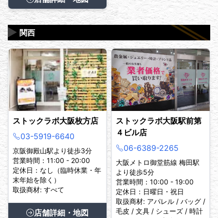
▶
関西
ストックラボ大阪枚方店
ストックラボ大阪駅前第
４ビル店
03-5919-6640
06-6389-2265
京阪御殿山駅より徒歩3分
営業時間：11:00 - 20:00
大阪メトロ御堂筋線 梅田駅
定休日：なし（臨時休業・年
より徒歩5分
末年始を除く）
営業時間：10:00 - 19:00
取扱商材: すべて
定休日：日曜日・祝日
取扱商材: アパレル / バッグ /
毛皮 / 文具 / シューズ / 時計
店舗詳細・地図