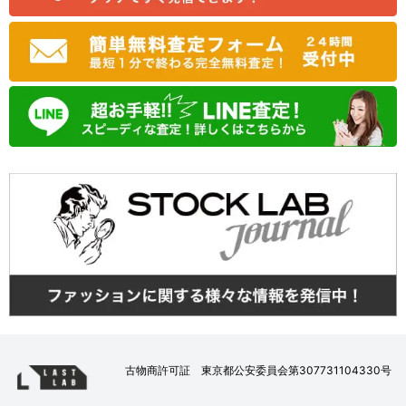
古物商許可証 東京都公安委員会第307731104330号