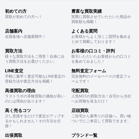
初めての方
豊富な買取実績
買取が初めての方へ！
実際に買取させていただいた商品や
買取額も掲載！
店舗案内
よくある質問
全国各地へ店舗展開中！
お客様からよく頂くご質問を集めま
とめて掲載しております！
買取方法
お客様の口コミ・評判
様々な買取方法をご用意！自身に合
取引いただいたお客様からの口コミ
う買取方法をお選びください。
を集めてみました！
LINE査定
無料査定フォーム
手軽に素早く査定可能なLINE査定の
完全無料のメールベースの査定フォ
登録方法や査定方法を掲載！
ームです！
高価買取の理由
宅配買取
ラストラボの革靴買取の価格が高い
人気NO.1の買取方法！自宅から当社
のには理由があります！
へお荷物を送るだけ！
高く売るコツ
店頭買取
少し意識するだけで査定がアップす
ご自宅から最寄りの店舗へ。買い物
るかもしれません！その方法を伝
ついでにご来店して買取できます。
授！
出張買取
ブランド一覧