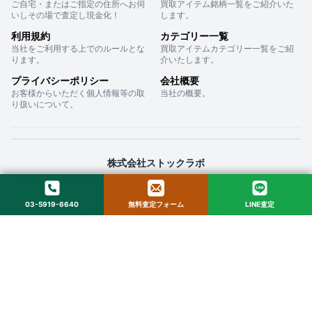
ご自宅・またはご指定の住所へお伺
買取アイテム銘柄一覧をご紹介いた
いしその場で査定し現金化！
します。
利用規約
カテゴリー一覧
当社をご利用する上でのルールとな
買取アイテムカテゴリー一覧をご紹
ります。
介いたします。
プライバシーポリシー
会社概要
お客様からいただく個人情報等の取
当社の概要。
り扱いについて。
株式会社ストックラボ
〒160-0022 東京都新宿区新宿２丁目１２−１６ セントフォービル ２０３
03-5919-6640
無料査定フォーム
LINE査定
© 2025 StockLab. All Rights Reserved.