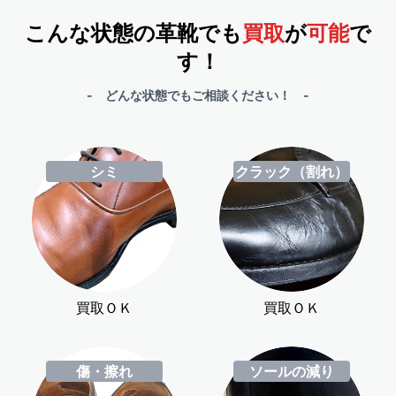
こんな状態の革靴でも
買取
が
可能
で
す！
- どんな状態でもご相談ください！ -
シミ
クラック（割れ）
買取ＯＫ
買取ＯＫ
傷・擦れ
ソールの減り