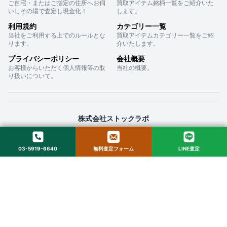
ご自宅・またはご指定の住所へお伺
買取アイテム銘柄一覧をご紹介いた
いしその場で査定し現金化！
します。
利用規約
カテゴリー一覧
当社をご利用する上でのルールとな
買取アイテムカテゴリー一覧をご紹
ります。
介いたします。
プライバシーポリシー
会社概要
お客様からいただく個人情報等の取
当社の概要。
り扱いについて。
株式会社ストックラボ
〒160-0022 東京都新宿区新宿２丁目１２−１６ セントフォービル ２０３
03-5919-6640
無料査定フォーム
LINE査定
© 2025 StockLab. All Rights Reserved.