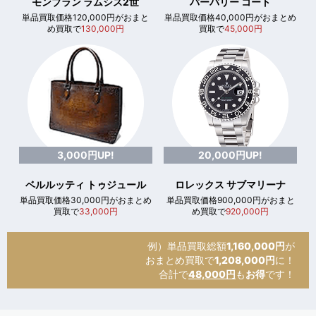
モンブラン ラムシス2世
バーバリー コート
単品買取価格120,000円がおまと
単品買取価格40,000円がおまとめ
め買取で
130,000円
買取で
45,000円
3,000円UP!
20,000円UP!
ベルルッティ トゥジュール
ロレックス サブマリーナ
単品買取価格30,000円がおまとめ
単品買取価格900,000円がおまと
買取で
33,000円
め買取で
920,000円
例）単品買取総額
1,160,000円
が
おまとめ買取で
1,208,000円
に！
合計で
48,000円
も
お得
です！