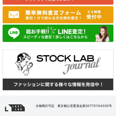
古物商許可証 東京都公安委員会第307731104330号