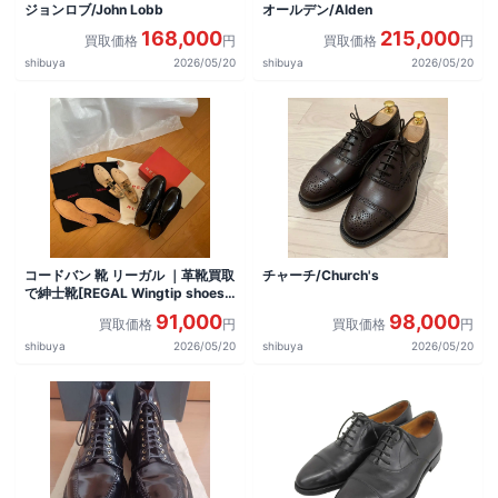
ジョンロブ/John Lobb
オールデン/Alden
168,000
215,000
買取価格
円
買取価格
円
shibuya
2026/05/20
shibuya
2026/05/20
コードバン 靴 リーガル ｜革靴買取
チャーチ/Church's
で紳士靴[REGAL Wingtip shoes]
を買取しました。
91,000
98,000
買取価格
円
買取価格
円
shibuya
2026/05/20
shibuya
2026/05/20