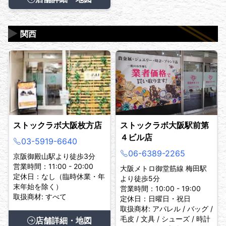
▶
関西
ストックラボ大阪枚方店
ストックラボ大阪駅前第
４ビル店
03-5919-6640
06-6389-2265
京阪御殿山駅より徒歩3分
営業時間：11:00 - 20:00
大阪メトロ御堂筋線 梅田駅
定休日：なし（臨時休業・年
より徒歩5分
末年始を除く）
営業時間：10:00 - 19:00
取扱商材: すべて
定休日：日曜日・祝日
取扱商材: アパレル / バッグ /
毛皮 / 文具 / シューズ / 時計
店舗詳細・地図