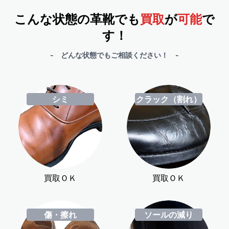
こんな状態の革靴でも
買取
が
可能
で
す！
- どんな状態でもご相談ください！ -
シミ
クラック（割れ）
買取ＯＫ
買取ＯＫ
傷・擦れ
ソールの減り