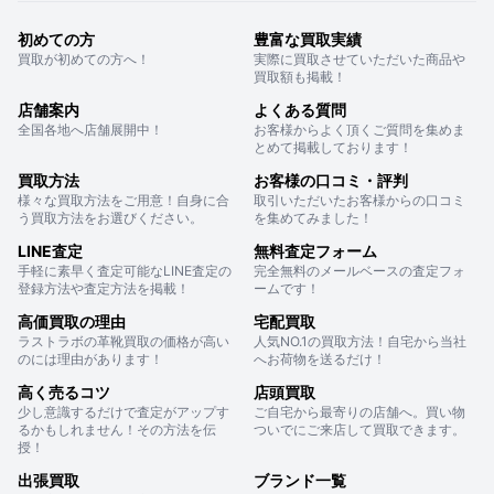
初めての方
豊富な買取実績
買取が初めての方へ！
実際に買取させていただいた商品や
買取額も掲載！
店舗案内
よくある質問
全国各地へ店舗展開中！
お客様からよく頂くご質問を集めま
とめて掲載しております！
買取方法
お客様の口コミ・評判
様々な買取方法をご用意！自身に合
取引いただいたお客様からの口コミ
う買取方法をお選びください。
を集めてみました！
LINE査定
無料査定フォーム
手軽に素早く査定可能なLINE査定の
完全無料のメールベースの査定フォ
登録方法や査定方法を掲載！
ームです！
高価買取の理由
宅配買取
ラストラボの革靴買取の価格が高い
人気NO.1の買取方法！自宅から当社
のには理由があります！
へお荷物を送るだけ！
高く売るコツ
店頭買取
少し意識するだけで査定がアップす
ご自宅から最寄りの店舗へ。買い物
るかもしれません！その方法を伝
ついでにご来店して買取できます。
授！
出張買取
ブランド一覧