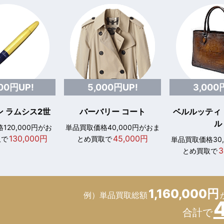
000円UP!
5,000円UP!
3,000
 ラムシス2世
バーバリー コート
ベルルッティ
ル
120,000円がお
単品買取価格40,000円がおま
130,000円
45,000円
取で
とめ買取で
単品買取価格30
3
とめ買取で
1,160,000円
例）単品買取総額
合計で