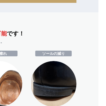
可能
です！
-
擦れ
ソールの減り