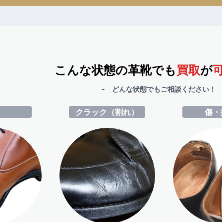
こんな状態の革靴でも
買取
が
- どんな状態でもご相談ください！ 
ミ
クラック（割れ）
傷・