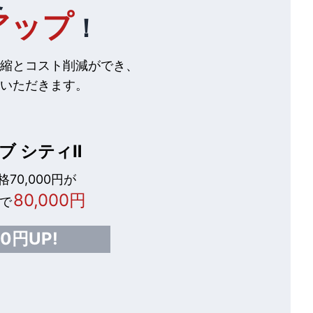
アップ
！
縮とコスト削減ができ、
いただきます。
ブ シティⅡ
70,000円が
80,000円
で
00円UP!