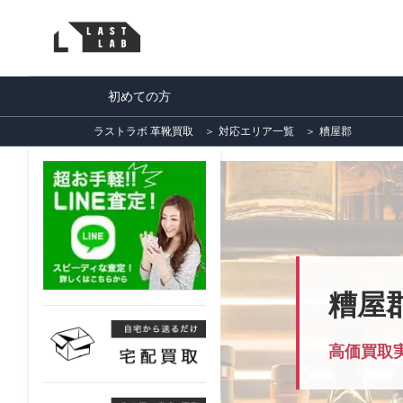
初めての方
ラストラボ 革靴買取
＞
対応エリア一覧
＞
糟屋郡
糟屋
高価買取