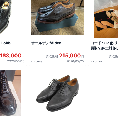
 Lobb
オールデン/Alden
コードバン 靴 
買取で紳士靴[REG
shoes]を買取
168,000
215,000
円
買取価格
円
買取
2026/05/20
shibuya
2026/05/20
shibuya