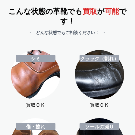
こんな状態の革靴でも
買取
が
可能
で
す！
- どんな状態でもご相談ください！ -
シミ
クラック（割れ）
買取ＯＫ
買取ＯＫ
傷・擦れ
ソールの減り