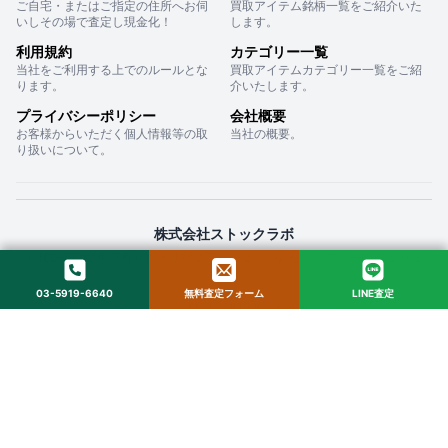
ご自宅・またはご指定の住所へお伺
買取アイテム銘柄一覧をご紹介いた
いしその場で査定し現金化！
します。
利用規約
カテゴリー一覧
当社をご利用する上でのルールとな
買取アイテムカテゴリー一覧をご紹
ります。
介いたします。
プライバシーポリシー
会社概要
お客様からいただく個人情報等の取
当社の概要。
り扱いについて。
株式会社ストックラボ
〒160-0022 東京都新宿区新宿２丁目１２−１６ セントフォービル ２０３
03-5919-6640
無料査定フォーム
LINE査定
© 2025 StockLab. All Rights Reserved.