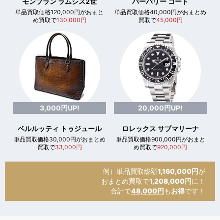
モンブラン ラムシス2世
バーバリー コート
単品買取価格120,000円がおまと
単品買取価格40,000円がおまとめ
め買取で
130,000円
買取で
45,000円
3,000円UP!
20,000円UP!
ベルルッティ トゥジュール
ロレックス サブマリーナ
単品買取価格30,000円がおまとめ
単品買取価格900,000円がおまと
買取で
33,000円
め買取で
920,000円
例）単品買取総額
1,160,000円
が
おまとめ買取で
1,208,000円
に！
合計で
48,000円
も
お得
です！