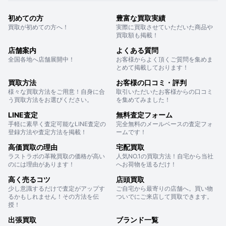
初めての方
豊富な買取実績
買取が初めての方へ！
実際に買取させていただいた商品や
買取額も掲載！
店舗案内
よくある質問
全国各地へ店舗展開中！
お客様からよく頂くご質問を集めま
とめて掲載しております！
買取方法
お客様の口コミ・評判
様々な買取方法をご用意！自身に合
取引いただいたお客様からの口コミ
う買取方法をお選びください。
を集めてみました！
LINE査定
無料査定フォーム
手軽に素早く査定可能なLINE査定の
完全無料のメールベースの査定フォ
登録方法や査定方法を掲載！
ームです！
高価買取の理由
宅配買取
ラストラボの革靴買取の価格が高い
人気NO.1の買取方法！自宅から当社
のには理由があります！
へお荷物を送るだけ！
高く売るコツ
店頭買取
少し意識するだけで査定がアップす
ご自宅から最寄りの店舗へ。買い物
るかもしれません！その方法を伝
ついでにご来店して買取できます。
授！
出張買取
ブランド一覧