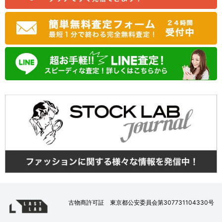
古物商許可証 東京都公安委員会第307731104330号