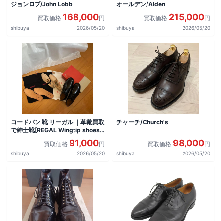
ジョンロブ/John Lobb
オールデン/Alden
168,000
215,000
買取価格
円
買取価格
円
shibuya
2026/05/20
shibuya
2026/05/20
コードバン 靴 リーガル ｜革靴買取
チャーチ/Church's
で紳士靴[REGAL Wingtip shoes]
を買取しました。
91,000
98,000
買取価格
円
買取価格
円
shibuya
2026/05/20
shibuya
2026/05/20