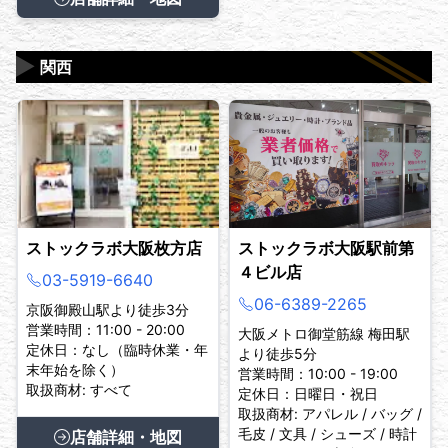
▶
関西
ストックラボ大阪枚方店
ストックラボ大阪駅前第
４ビル店
03-5919-6640
06-6389-2265
京阪御殿山駅より徒歩3分
営業時間：11:00 - 20:00
大阪メトロ御堂筋線 梅田駅
定休日：なし（臨時休業・年
より徒歩5分
末年始を除く）
営業時間：10:00 - 19:00
取扱商材: すべて
定休日：日曜日・祝日
取扱商材: アパレル / バッグ /
毛皮 / 文具 / シューズ / 時計
店舗詳細・地図