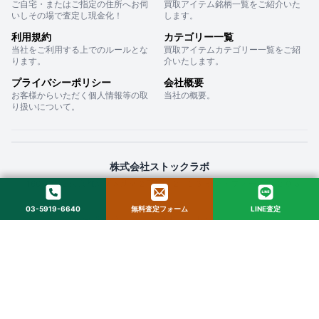
ご自宅・またはご指定の住所へお伺
買取アイテム銘柄一覧をご紹介いた
いしその場で査定し現金化！
します。
利用規約
カテゴリー一覧
当社をご利用する上でのルールとな
買取アイテムカテゴリー一覧をご紹
ります。
介いたします。
プライバシーポリシー
会社概要
お客様からいただく個人情報等の取
当社の概要。
り扱いについて。
株式会社ストックラボ
〒160-0022 東京都新宿区新宿２丁目１２−１６ セントフォービル ２０３
03-5919-6640
無料査定フォーム
LINE査定
© 2025 StockLab. All Rights Reserved.