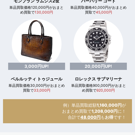
モンブラン ラムシス2世
バーバリー コート
単品買取価格120,000円がおまと
単品買取価格40,000円がおまとめ
め買取で
130,000円
買取で
45,000円
3,000円UP!
20,000円UP!
ベルルッティ トゥジュール
ロレックス サブマリーナ
単品買取価格30,000円がおまとめ
単品買取価格900,000円がおまと
買取で
33,000円
め買取で
920,000円
例）単品買取総額
1,160,000円
が
おまとめ買取で
1,208,000円
に！
合計で
48,000円
も
お得
です！