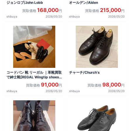
ジョンロブ/John Lobb
オールデン/Alden
168,000
215,000
買取価格
円
買取価格
円
shibuya
2026/05/20
shibuya
2026/05/20
コードバン 靴 リーガル ｜革靴買取
チャーチ/Church's
で紳士靴[REGAL Wingtip shoes]
を買取しました。
91,000
98,000
買取価格
円
買取価格
円
shibuya
2026/05/20
shibuya
2026/05/20