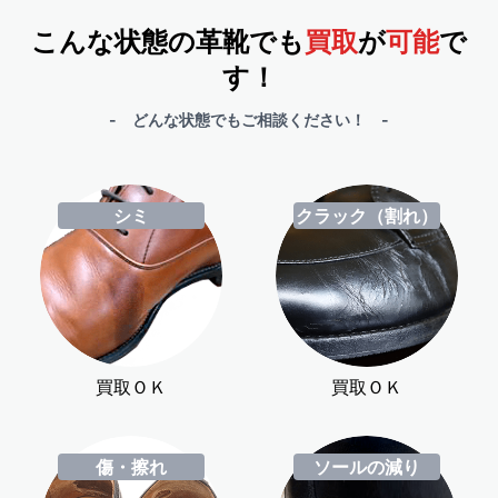
こんな状態の革靴でも
買取
が
可能
で
す！
- どんな状態でもご相談ください！ -
シミ
クラック（割れ）
買取ＯＫ
買取ＯＫ
傷・擦れ
ソールの減り