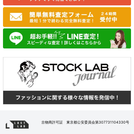
古物商許可証 東京都公安委員会第307731104330号