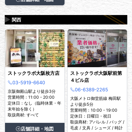
▶
関西
ストックラボ大阪枚方店
ストックラボ大阪駅前第
４ビル店
03-5919-6640
06-6389-2265
京阪御殿山駅より徒歩3分
営業時間：11:00 - 20:00
大阪メトロ御堂筋線 梅田駅
定休日：なし（臨時休業・年
より徒歩5分
末年始を除く）
営業時間：10:00 - 19:00
取扱商材: すべて
定休日：日曜日・祝日
取扱商材: アパレル / バッグ /
毛皮 / 文具 / シューズ / 時計
店舗詳細・地図