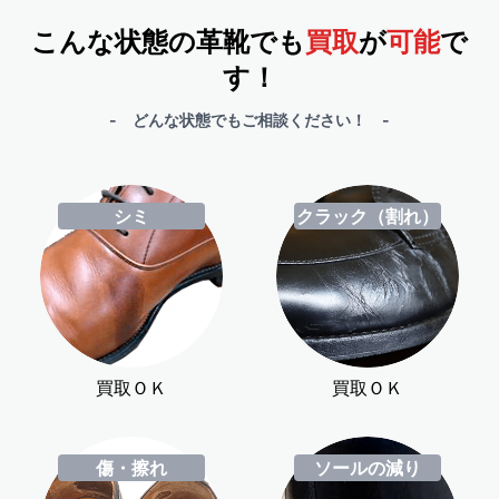
こんな状態の革靴でも
買取
が
可能
で
す！
- どんな状態でもご相談ください！ -
シミ
クラック（割れ）
買取ＯＫ
買取ＯＫ
傷・擦れ
ソールの減り