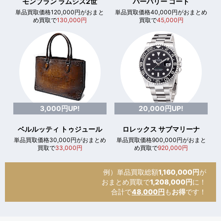
モンブラン ラムシス2世
バーバリー コート
単品買取価格120,000円がおまと
単品買取価格40,000円がおまとめ
め買取で
130,000円
買取で
45,000円
3,000円UP!
20,000円UP!
ベルルッティ トゥジュール
ロレックス サブマリーナ
単品買取価格30,000円がおまとめ
単品買取価格900,000円がおまと
買取で
33,000円
め買取で
920,000円
例）単品買取総額
1,160,000円
が
おまとめ買取で
1,208,000円
に！
合計で
48,000円
も
お得
です！