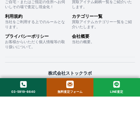
ご自宅・またはご指定の住所へお伺
買取アイテム銘柄一覧をご紹介いた
いしその場で査定し現金化！
します。
利用規約
カテゴリー一覧
当社をご利用する上でのルールとな
買取アイテムカテゴリー一覧をご紹
ります。
介いたします。
プライバシーポリシー
会社概要
お客様からいただく個人情報等の取
当社の概要。
り扱いについて。
株式会社ストックラボ
〒160-0022 東京都新宿区新宿２丁目１２−１６ セントフォービル ２０３
03-5919-6640
無料査定フォーム
LINE査定
© 2025 StockLab. All Rights Reserved.