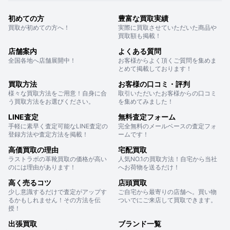
初めての方
豊富な買取実績
買取が初めての方へ！
実際に買取させていただいた商品や
買取額も掲載！
店舗案内
よくある質問
全国各地へ店舗展開中！
お客様からよく頂くご質問を集めま
とめて掲載しております！
買取方法
お客様の口コミ・評判
様々な買取方法をご用意！自身に合
取引いただいたお客様からの口コミ
う買取方法をお選びください。
を集めてみました！
LINE査定
無料査定フォーム
手軽に素早く査定可能なLINE査定の
完全無料のメールベースの査定フォ
登録方法や査定方法を掲載！
ームです！
高価買取の理由
宅配買取
ラストラボの革靴買取の価格が高い
人気NO.1の買取方法！自宅から当社
のには理由があります！
へお荷物を送るだけ！
高く売るコツ
店頭買取
少し意識するだけで査定がアップす
ご自宅から最寄りの店舗へ。買い物
るかもしれません！その方法を伝
ついでにご来店して買取できます。
授！
出張買取
ブランド一覧