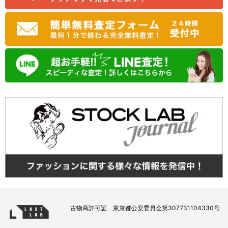
古物商許可証 東京都公安委員会第307731104330号