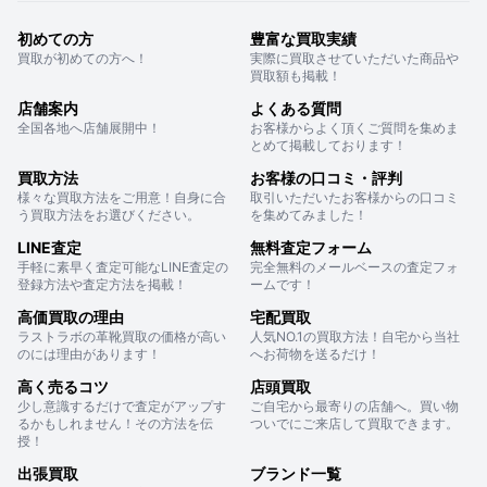
初めての方
豊富な買取実績
買取が初めての方へ！
実際に買取させていただいた商品や
買取額も掲載！
店舗案内
よくある質問
全国各地へ店舗展開中！
お客様からよく頂くご質問を集めま
とめて掲載しております！
買取方法
お客様の口コミ・評判
様々な買取方法をご用意！自身に合
取引いただいたお客様からの口コミ
う買取方法をお選びください。
を集めてみました！
LINE査定
無料査定フォーム
手軽に素早く査定可能なLINE査定の
完全無料のメールベースの査定フォ
登録方法や査定方法を掲載！
ームです！
高価買取の理由
宅配買取
ラストラボの革靴買取の価格が高い
人気NO.1の買取方法！自宅から当社
のには理由があります！
へお荷物を送るだけ！
高く売るコツ
店頭買取
少し意識するだけで査定がアップす
ご自宅から最寄りの店舗へ。買い物
るかもしれません！その方法を伝
ついでにご来店して買取できます。
授！
出張買取
ブランド一覧