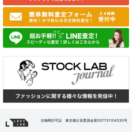
古物商許可証 東京都公安委員会第307731104330号