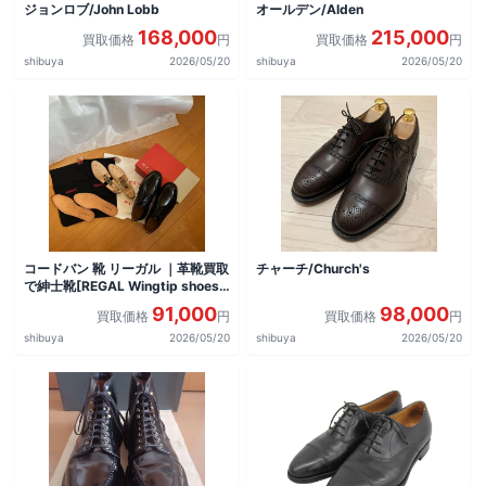
ジョンロブ/John Lobb
オールデン/Alden
168,000
215,000
買取価格
円
買取価格
円
shibuya
2026/05/20
shibuya
2026/05/20
コードバン 靴 リーガル ｜革靴買取
チャーチ/Church's
で紳士靴[REGAL Wingtip shoes]
を買取しました。
91,000
98,000
買取価格
円
買取価格
円
shibuya
2026/05/20
shibuya
2026/05/20