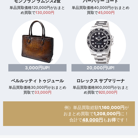
モンブラン ラムシス2世
バーバリー コート
単品買取価格120,000円がおまと
単品買取価格40,000円がおまとめ
め買取で
130,000円
買取で
45,000円
3,000円UP!
20,000円UP!
ベルルッティ トゥジュール
ロレックス サブマリーナ
単品買取価格30,000円がおまとめ
単品買取価格900,000円がおまと
買取で
33,000円
め買取で
920,000円
例）単品買取総額
1,160,000円
が
おまとめ買取で
1,208,000円
に！
合計で
48,000円
も
お得
です！