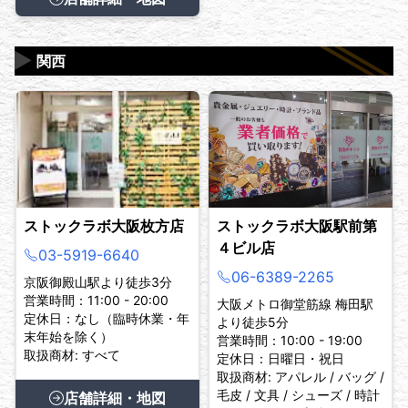
▶
関西
ストックラボ大阪枚方店
ストックラボ大阪駅前第
４ビル店
03-5919-6640
06-6389-2265
京阪御殿山駅より徒歩3分
営業時間：11:00 - 20:00
大阪メトロ御堂筋線 梅田駅
定休日：なし（臨時休業・年
より徒歩5分
末年始を除く）
営業時間：10:00 - 19:00
取扱商材: すべて
定休日：日曜日・祝日
取扱商材: アパレル / バッグ /
毛皮 / 文具 / シューズ / 時計
店舗詳細・地図