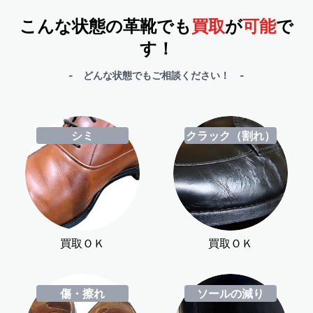
こんな状態の革靴でも
買取
が
可能
で
す！
- どんな状態でもご相談ください！ -
シミ
クラック（割れ）
買取ＯＫ
買取ＯＫ
傷・擦れ
ソールの減り