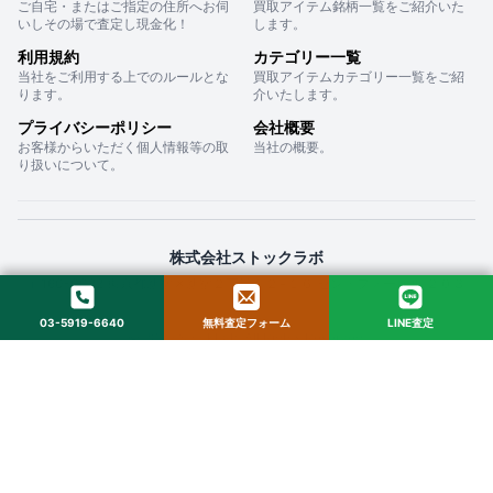
ご自宅・またはご指定の住所へお伺
買取アイテム銘柄一覧をご紹介いた
いしその場で査定し現金化！
します。
利用規約
カテゴリー一覧
当社をご利用する上でのルールとな
買取アイテムカテゴリー一覧をご紹
ります。
介いたします。
プライバシーポリシー
会社概要
お客様からいただく個人情報等の取
当社の概要。
り扱いについて。
株式会社ストックラボ
〒160-0022 東京都新宿区新宿２丁目１２−１６ セントフォービル ２０３
03-5919-6640
無料査定フォーム
LINE査定
© 2025 StockLab. All Rights Reserved.