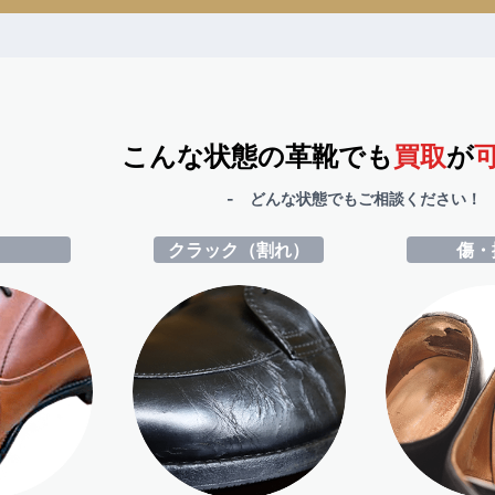
こんな状態の革靴でも
買取
が
- どんな状態でもご相談ください！ 
ミ
クラック（割れ）
傷・