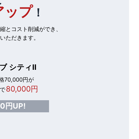
アップ
！
縮とコスト削減ができ、
いただきます。
ブ シティⅡ
70,000円が
80,000円
で
00円UP!