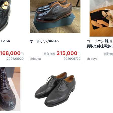
 Lobb
オールデン/Alden
コードバン 靴 
買取で紳士靴[REG
shoes]を買取
168,000
215,000
円
買取価格
円
買取
2026/05/20
shibuya
2026/05/20
shibuya