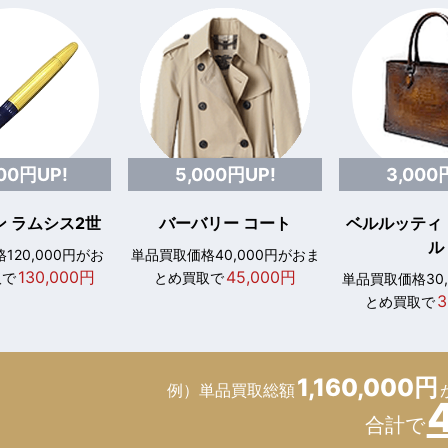
000円UP!
5,000円UP!
3,000
 ラムシス2世
バーバリー コート
ベルルッティ
ル
120,000円がお
単品買取価格40,000円がおま
130,000円
45,000円
取で
とめ買取で
単品買取価格30
3
とめ買取で
1,160,000円
例）単品買取総額
合計で