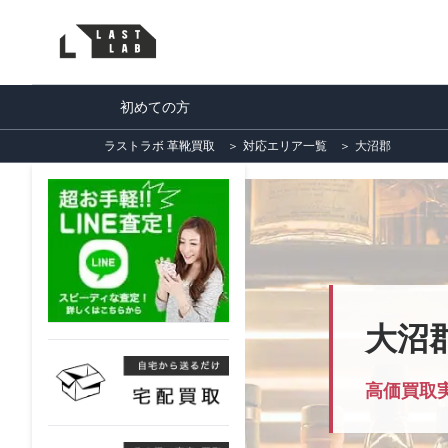
初めての方
ラストラボ 革靴買取
＞
対応エリア一覧
＞
大沼郡
大沼
高価買取