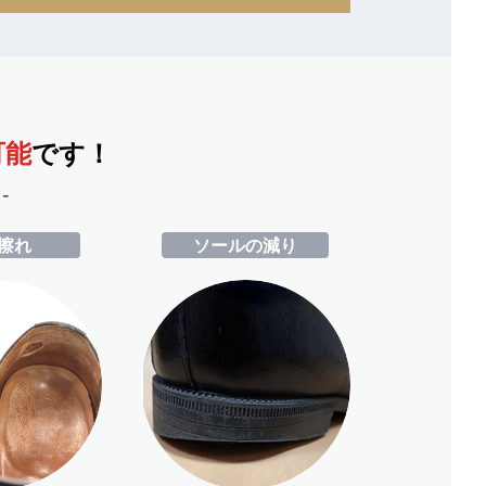
可能
です！
-
擦れ
ソールの減り