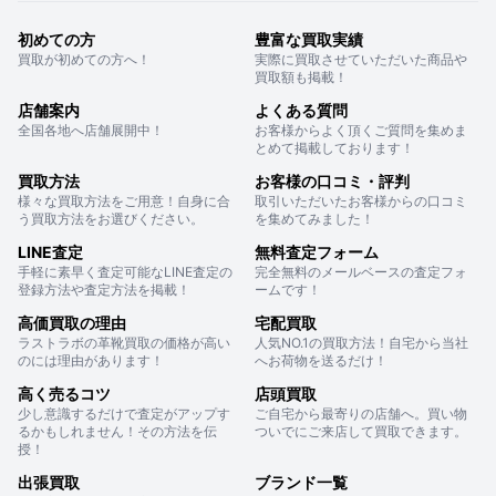
初めての方
豊富な買取実績
買取が初めての方へ！
実際に買取させていただいた商品や
買取額も掲載！
店舗案内
よくある質問
全国各地へ店舗展開中！
お客様からよく頂くご質問を集めま
とめて掲載しております！
買取方法
お客様の口コミ・評判
様々な買取方法をご用意！自身に合
取引いただいたお客様からの口コミ
う買取方法をお選びください。
を集めてみました！
LINE査定
無料査定フォーム
手軽に素早く査定可能なLINE査定の
完全無料のメールベースの査定フォ
登録方法や査定方法を掲載！
ームです！
高価買取の理由
宅配買取
ラストラボの革靴買取の価格が高い
人気NO.1の買取方法！自宅から当社
のには理由があります！
へお荷物を送るだけ！
高く売るコツ
店頭買取
少し意識するだけで査定がアップす
ご自宅から最寄りの店舗へ。買い物
るかもしれません！その方法を伝
ついでにご来店して買取できます。
授！
出張買取
ブランド一覧