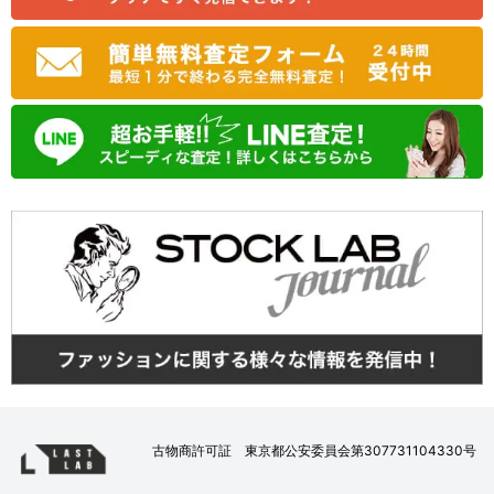
古物商許可証 東京都公安委員会第307731104330号