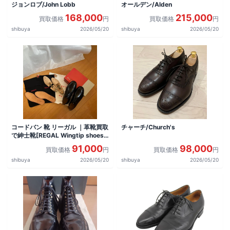
ジョンロブ/John Lobb
オールデン/Alden
168,000
215,000
買取価格
円
買取価格
円
shibuya
2026/05/20
shibuya
2026/05/20
コードバン 靴 リーガル ｜革靴買取
チャーチ/Church's
で紳士靴[REGAL Wingtip shoes]
を買取しました。
91,000
98,000
買取価格
円
買取価格
円
shibuya
2026/05/20
shibuya
2026/05/20