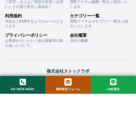
ご自宅・またはご指定の住所へお伺
買取アイテム銘柄一覧をご紹介いた
いしその場で査定し現金化！
します。
利用規約
カテゴリー一覧
当社をご利用する上でのルールとな
買取アイテムカテゴリー一覧をご紹
ります。
介いたします。
プライバシーポリシー
会社概要
お客様からいただく個人情報等の取
当社の概要。
り扱いについて。
株式会社ストックラボ
〒160-0022 東京都新宿区新宿２丁目１２−１６ セントフォービル ２０３
03-5919-6640
無料査定フォーム
LINE査定
© 2025 StockLab. All Rights Reserved.