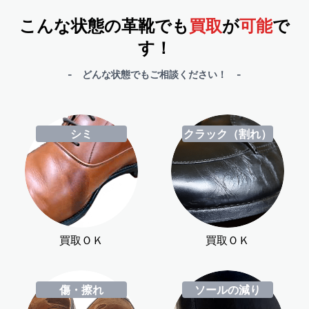
こんな状態の革靴でも
買取
が
可能
で
す！
- どんな状態でもご相談ください！ -
シミ
クラック（割れ）
買取ＯＫ
買取ＯＫ
傷・擦れ
ソールの減り