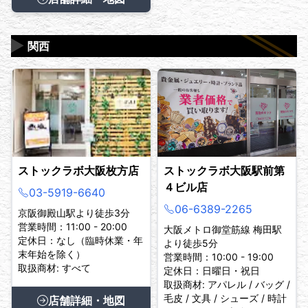
▶
関西
ストックラボ大阪枚方店
ストックラボ大阪駅前第
４ビル店
03-5919-6640
06-6389-2265
京阪御殿山駅より徒歩3分
営業時間：11:00 - 20:00
大阪メトロ御堂筋線 梅田駅
定休日：なし（臨時休業・年
より徒歩5分
末年始を除く）
営業時間：10:00 - 19:00
取扱商材: すべて
定休日：日曜日・祝日
取扱商材: アパレル / バッグ /
毛皮 / 文具 / シューズ / 時計
店舗詳細・地図