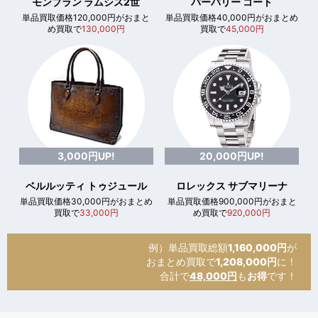
モンブラン ラムシス2世
バーバリー コート
単品買取価格120,000円がおまと
単品買取価格40,000円がおまとめ
め買取で
130,000円
買取で
45,000円
3,000円UP!
20,000円UP!
ベルルッティ トゥジュール
ロレックス サブマリーナ
単品買取価格30,000円がおまとめ
単品買取価格900,000円がおまと
買取で
33,000円
め買取で
920,000円
例）単品買取総額
1,160,000円
が
おまとめ買取で
1,208,000円
に！
合計で
48,000円
も
お得
です！