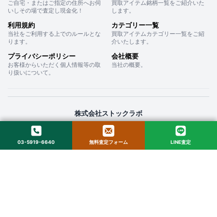
ご自宅・またはご指定の住所へお伺
買取アイテム銘柄一覧をご紹介いた
いしその場で査定し現金化！
します。
利用規約
カテゴリー一覧
当社をご利用する上でのルールとな
買取アイテムカテゴリー一覧をご紹
ります。
介いたします。
プライバシーポリシー
会社概要
お客様からいただく個人情報等の取
当社の概要。
り扱いについて。
株式会社ストックラボ
〒160-0022 東京都新宿区新宿２丁目１２−１６ セントフォービル ２０３
03-5919-6640
無料査定フォーム
LINE査定
© 2025 StockLab. All Rights Reserved.