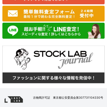
古物商許可証 東京都公安委員会第307731104330号