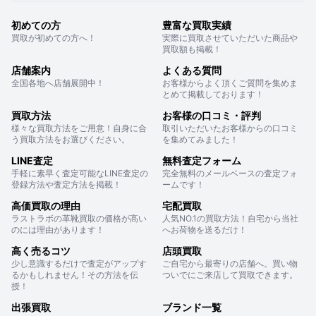
初めての方
豊富な買取実績
買取が初めての方へ！
実際に買取させていただいた商品や
買取額も掲載！
店舗案内
よくある質問
全国各地へ店舗展開中！
お客様からよく頂くご質問を集めま
とめて掲載しております！
買取方法
お客様の口コミ・評判
様々な買取方法をご用意！自身に合
取引いただいたお客様からの口コミ
う買取方法をお選びください。
を集めてみました！
LINE査定
無料査定フォーム
手軽に素早く査定可能なLINE査定の
完全無料のメールベースの査定フォ
登録方法や査定方法を掲載！
ームです！
高価買取の理由
宅配買取
ラストラボの革靴買取の価格が高い
人気NO.1の買取方法！自宅から当社
のには理由があります！
へお荷物を送るだけ！
高く売るコツ
店頭買取
少し意識するだけで査定がアップす
ご自宅から最寄りの店舗へ。買い物
るかもしれません！その方法を伝
ついでにご来店して買取できます。
授！
出張買取
ブランド一覧