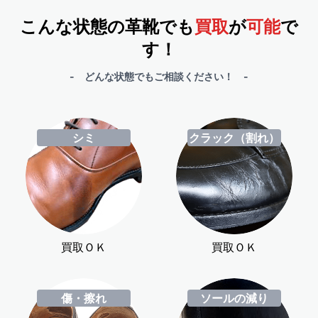
こんな状態の革靴でも
買取
が
可能
で
す！
- どんな状態でもご相談ください！ -
シミ
クラック（割れ）
買取ＯＫ
買取ＯＫ
傷・擦れ
ソールの減り