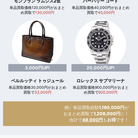
モンブラン ラムシス2世
バーバリー コート
単品買取価格120,000円がおまと
単品買取価格40,000円がおまとめ
め買取で
130,000円
買取で
45,000円
3,000円UP!
20,000円UP!
ベルルッティ トゥジュール
ロレックス サブマリーナ
単品買取価格30,000円がおまとめ
単品買取価格900,000円がおまと
買取で
33,000円
め買取で
920,000円
例）単品買取総額
1,160,000円
が
おまとめ買取で
1,208,000円
に！
合計で
48,000円
も
お得
です！