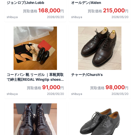
ジョンロブ/John Lobb
オールデン/Alden
168,000
215,000
買取価格
円
買取価格
円
shibuya
2026/05/20
shibuya
2026/05/20
コードバン 靴 リーガル ｜革靴買取
チャーチ/Church's
で紳士靴[REGAL Wingtip shoes]
を買取しました。
91,000
98,000
買取価格
円
買取価格
円
shibuya
2026/05/20
shibuya
2026/05/20