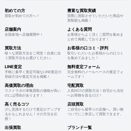
初めての方
豊富な買取実績
買取が初めての方へ！
実際に買取させていただいた商品や
買取額も掲載！
店舗案内
よくある質問
全国各地へ店舗展開中！
お客様からよく頂くご質問を集めま
とめて掲載しております！
買取方法
お客様の口コミ・評判
様々な買取方法をご用意！自身に合
取引いただいたお客様からの口コミ
う買取方法をお選びください。
を集めてみました！
LINE査定
無料査定フォーム
手軽に素早く査定可能なLINE査定の
完全無料のメールベースの査定フォ
登録方法や査定方法を掲載！
ームです！
高価買取の理由
宅配買取
ラストラボの革靴買取の価格が高い
人気NO.1の買取方法！自宅から当社
のには理由があります！
へお荷物を送るだけ！
高く売るコツ
店頭買取
少し意識するだけで査定がアップす
ご自宅から最寄りの店舗へ。買い物
るかもしれません！その方法を伝
ついでにご来店して買取できます。
授！
出張買取
ブランド一覧