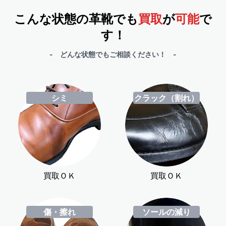
こんな状態の革靴でも
買取
が
可能
で
す！
- どんな状態でもご相談ください！ -
シミ
クラック（割れ）
買取ＯＫ
買取ＯＫ
傷・擦れ
ソールの減り