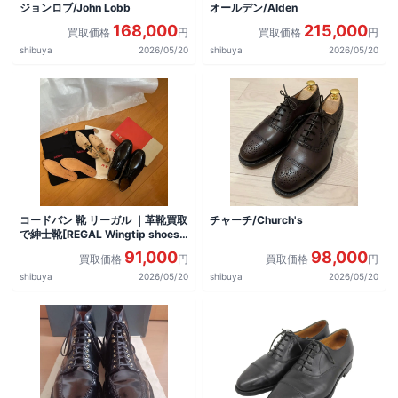
ジョンロブ/John Lobb
オールデン/Alden
168,000
215,000
買取価格
円
買取価格
円
shibuya
2026/05/20
shibuya
2026/05/20
コードバン 靴 リーガル ｜革靴買取
チャーチ/Church's
で紳士靴[REGAL Wingtip shoes]
を買取しました。
91,000
98,000
買取価格
円
買取価格
円
shibuya
2026/05/20
shibuya
2026/05/20