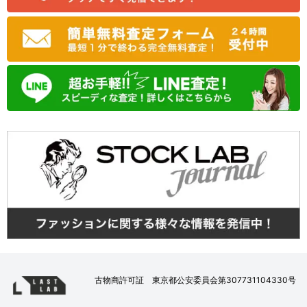
古物商許可証 東京都公安委員会第307731104330号