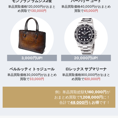
モンブラン ラムシス2世
バーバリー コート
単品買取価格120,000円がおまと
単品買取価格40,000円がおまとめ
め買取で
130,000円
買取で
45,000円
3,000円UP!
20,000円UP!
ベルルッティ トゥジュール
ロレックス サブマリーナ
単品買取価格30,000円がおまとめ
単品買取価格900,000円がおまと
買取で
33,000円
め買取で
920,000円
例）単品買取総額
1,160,000円
が
おまとめ買取で
1,208,000円
に！
合計で
48,000円
も
お得
です！