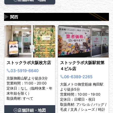
▶
関西
ストックラボ大阪枚方店
ストックラボ大阪駅前第
４ビル店
03-5919-6640
06-6389-2265
京阪御殿山駅より徒歩3分
営業時間：11:00 - 20:00
大阪メトロ御堂筋線 梅田駅
定休日：なし（臨時休業・年
より徒歩5分
末年始を除く）
営業時間：10:00 - 19:00
取扱商材: すべて
定休日：日曜日・祝日
取扱商材: アパレル / バッグ /
毛皮 / 文具 / シューズ / 時計
店舗詳細・地図