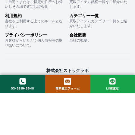
ご自宅・またはご指定の住所へお伺
買取アイテム銘柄一覧をご紹介いた
いしその場で査定し現金化！
します。
利用規約
カテゴリー一覧
当社をご利用する上でのルールとな
買取アイテムカテゴリー一覧をご紹
ります。
介いたします。
プライバシーポリシー
会社概要
お客様からいただく個人情報等の取
当社の概要。
り扱いについて。
株式会社ストックラボ
〒160-0022 東京都新宿区新宿２丁目１２−１６ セントフォービル ２０３
03-5919-6640
無料査定フォーム
LINE査定
© 2025 StockLab. All Rights Reserved.