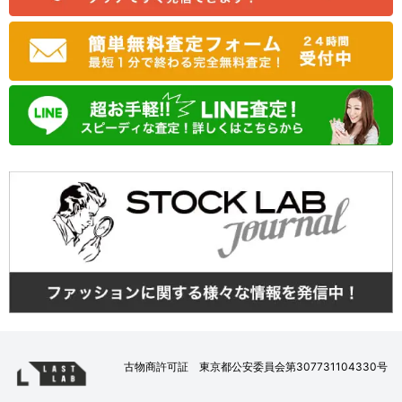
古物商許可証 東京都公安委員会第307731104330号