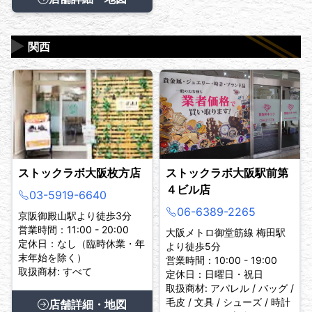
▶
関西
ストックラボ大阪枚方店
ストックラボ大阪駅前第
４ビル店
03-5919-6640
06-6389-2265
京阪御殿山駅より徒歩3分
営業時間：11:00 - 20:00
大阪メトロ御堂筋線 梅田駅
定休日：なし（臨時休業・年
より徒歩5分
末年始を除く）
営業時間：10:00 - 19:00
取扱商材: すべて
定休日：日曜日・祝日
取扱商材: アパレル / バッグ /
毛皮 / 文具 / シューズ / 時計
店舗詳細・地図