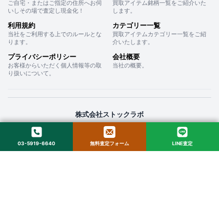
ご自宅・またはご指定の住所へお伺
買取アイテム銘柄一覧をご紹介いた
いしその場で査定し現金化！
します。
利用規約
カテゴリー一覧
当社をご利用する上でのルールとな
買取アイテムカテゴリー一覧をご紹
ります。
介いたします。
プライバシーポリシー
会社概要
お客様からいただく個人情報等の取
当社の概要。
り扱いについて。
株式会社ストックラボ
〒160-0022 東京都新宿区新宿２丁目１２−１６ セントフォービル ２０３
03-5919-6640
無料査定フォーム
LINE査定
© 2025 StockLab. All Rights Reserved.