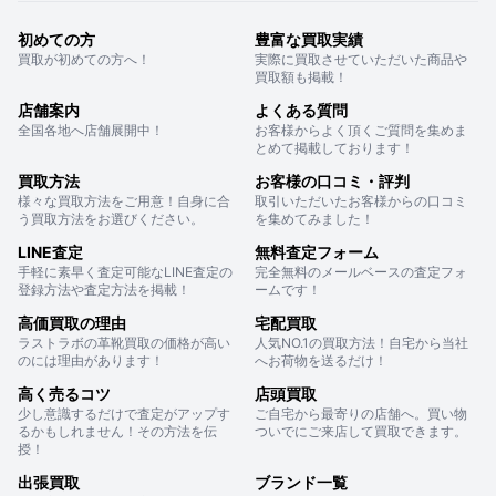
初めての方
豊富な買取実績
買取が初めての方へ！
実際に買取させていただいた商品や
買取額も掲載！
店舗案内
よくある質問
全国各地へ店舗展開中！
お客様からよく頂くご質問を集めま
とめて掲載しております！
買取方法
お客様の口コミ・評判
様々な買取方法をご用意！自身に合
取引いただいたお客様からの口コミ
う買取方法をお選びください。
を集めてみました！
LINE査定
無料査定フォーム
手軽に素早く査定可能なLINE査定の
完全無料のメールベースの査定フォ
登録方法や査定方法を掲載！
ームです！
高価買取の理由
宅配買取
ラストラボの革靴買取の価格が高い
人気NO.1の買取方法！自宅から当社
のには理由があります！
へお荷物を送るだけ！
高く売るコツ
店頭買取
少し意識するだけで査定がアップす
ご自宅から最寄りの店舗へ。買い物
るかもしれません！その方法を伝
ついでにご来店して買取できます。
授！
出張買取
ブランド一覧