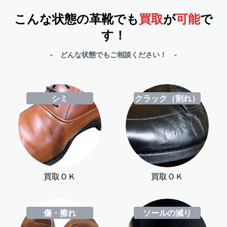
こんな状態の革靴でも
買取
が
可能
で
す！
- どんな状態でもご相談ください！ -
シミ
クラック（割れ）
買取ＯＫ
買取ＯＫ
傷・擦れ
ソールの減り