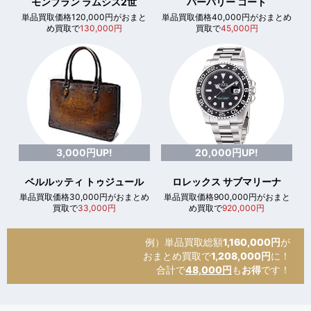
モンブラン ラムシス2世
バーバリー コート
単品買取価格120,000円がおまと
単品買取価格40,000円がおまとめ
め買取で
130,000円
買取で
45,000円
3,000円UP!
20,000円UP!
ベルルッティ トゥジュール
ロレックス サブマリーナ
単品買取価格30,000円がおまとめ
単品買取価格900,000円がおまと
買取で
33,000円
め買取で
920,000円
例）単品買取総額
1,160,000円
が
おまとめ買取で
1,208,000円
に！
合計で
48,000円
も
お得
です！