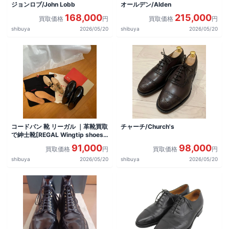
ジョンロブ/John Lobb
オールデン/Alden
168,000
215,000
買取価格
円
買取価格
円
shibuya
2026/05/20
shibuya
2026/05/20
コードバン 靴 リーガル ｜革靴買取
チャーチ/Church's
で紳士靴[REGAL Wingtip shoes]
を買取しました。
91,000
98,000
買取価格
円
買取価格
円
shibuya
2026/05/20
shibuya
2026/05/20