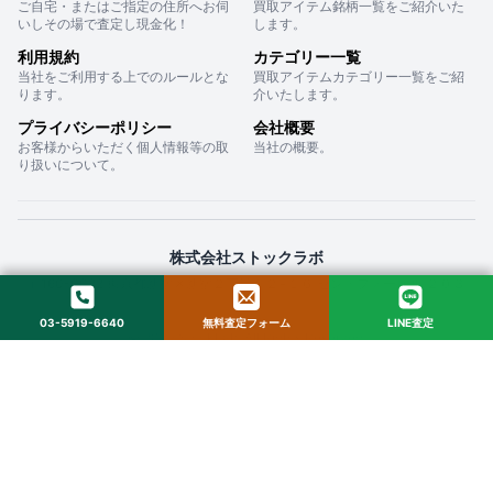
ご自宅・またはご指定の住所へお伺
買取アイテム銘柄一覧をご紹介いた
いしその場で査定し現金化！
します。
利用規約
カテゴリー一覧
当社をご利用する上でのルールとな
買取アイテムカテゴリー一覧をご紹
ります。
介いたします。
プライバシーポリシー
会社概要
お客様からいただく個人情報等の取
当社の概要。
り扱いについて。
株式会社ストックラボ
〒160-0022 東京都新宿区新宿２丁目１２−１６ セントフォービル ２０３
03-5919-6640
無料査定フォーム
LINE査定
© 2025 StockLab. All Rights Reserved.