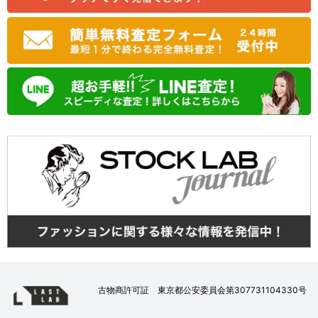
古物商許可証 東京都公安委員会第307731104330号