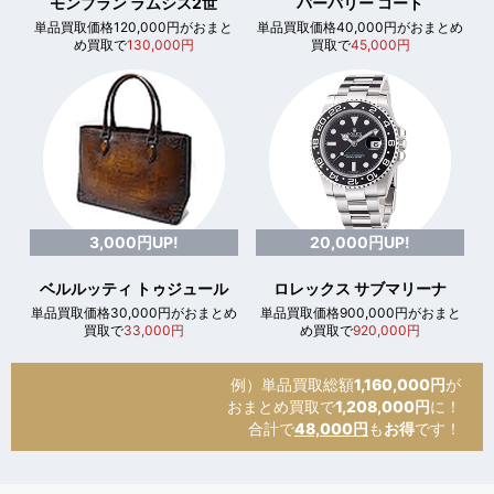
モンブラン ラムシス2世
バーバリー コート
単品買取価格120,000円がおまと
単品買取価格40,000円がおまとめ
め買取で
130,000円
買取で
45,000円
3,000円UP!
20,000円UP!
ベルルッティ トゥジュール
ロレックス サブマリーナ
単品買取価格30,000円がおまとめ
単品買取価格900,000円がおまと
買取で
33,000円
め買取で
920,000円
例）単品買取総額
1,160,000円
が
おまとめ買取で
1,208,000円
に！
合計で
48,000円
も
お得
です！