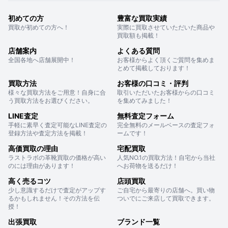
初めての方
豊富な買取実績
買取が初めての方へ！
実際に買取させていただいた商品や
買取額も掲載！
店舗案内
よくある質問
全国各地へ店舗展開中！
お客様からよく頂くご質問を集めま
とめて掲載しております！
買取方法
お客様の口コミ・評判
様々な買取方法をご用意！自身に合
取引いただいたお客様からの口コミ
う買取方法をお選びください。
を集めてみました！
LINE査定
無料査定フォーム
手軽に素早く査定可能なLINE査定の
完全無料のメールベースの査定フォ
登録方法や査定方法を掲載！
ームです！
高価買取の理由
宅配買取
ラストラボの革靴買取の価格が高い
人気NO.1の買取方法！自宅から当社
のには理由があります！
へお荷物を送るだけ！
高く売るコツ
店頭買取
少し意識するだけで査定がアップす
ご自宅から最寄りの店舗へ。買い物
るかもしれません！その方法を伝
ついでにご来店して買取できます。
授！
出張買取
ブランド一覧