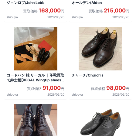
ジョンロブ/John Lobb
オールデン/Alden
168,000
215,000
買取価格
円
買取価格
円
shibuya
2026/05/20
shibuya
2026/05/20
コードバン 靴 リーガル ｜革靴買取
チャーチ/Church's
で紳士靴[REGAL Wingtip shoes]
を買取しました。
91,000
98,000
買取価格
円
買取価格
円
shibuya
2026/05/20
shibuya
2026/05/20