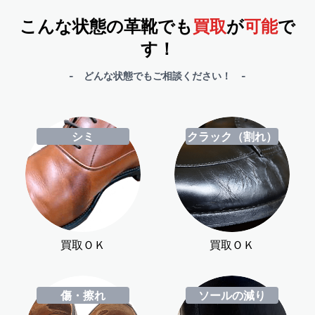
こんな状態の革靴でも
買取
が
可能
で
す！
- どんな状態でもご相談ください！ -
シミ
クラック（割れ）
買取ＯＫ
買取ＯＫ
傷・擦れ
ソールの減り