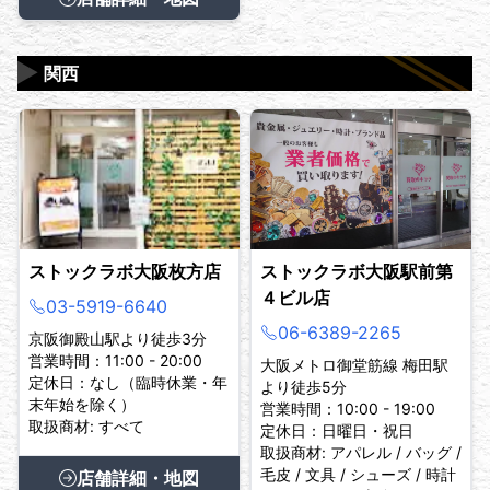
▶
関西
ストックラボ大阪枚方店
ストックラボ大阪駅前第
４ビル店
03-5919-6640
06-6389-2265
京阪御殿山駅より徒歩3分
営業時間：11:00 - 20:00
大阪メトロ御堂筋線 梅田駅
定休日：なし（臨時休業・年
より徒歩5分
末年始を除く）
営業時間：10:00 - 19:00
取扱商材: すべて
定休日：日曜日・祝日
取扱商材: アパレル / バッグ /
毛皮 / 文具 / シューズ / 時計
店舗詳細・地図