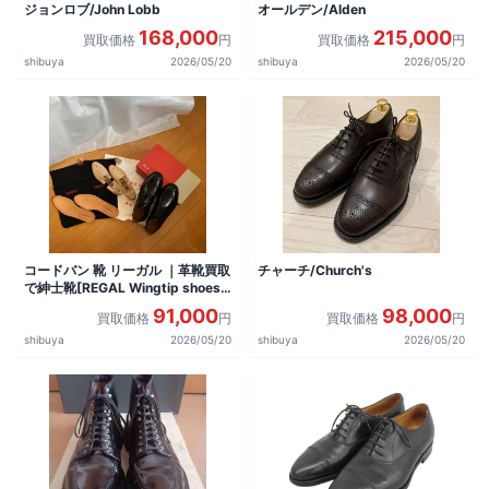
ジョンロブ/John Lobb
オールデン/Alden
168,000
215,000
買取価格
円
買取価格
円
shibuya
2026/05/20
shibuya
2026/05/20
コードバン 靴 リーガル ｜革靴買取
チャーチ/Church's
で紳士靴[REGAL Wingtip shoes]
を買取しました。
91,000
98,000
買取価格
円
買取価格
円
shibuya
2026/05/20
shibuya
2026/05/20