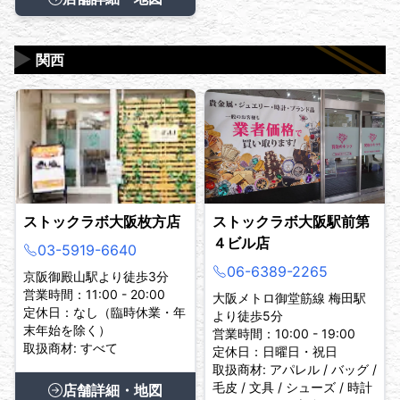
▶
関西
ストックラボ大阪枚方店
ストックラボ大阪駅前第
４ビル店
03-5919-6640
06-6389-2265
京阪御殿山駅より徒歩3分
営業時間：11:00 - 20:00
大阪メトロ御堂筋線 梅田駅
定休日：なし（臨時休業・年
より徒歩5分
末年始を除く）
営業時間：10:00 - 19:00
取扱商材: すべて
定休日：日曜日・祝日
取扱商材: アパレル / バッグ /
毛皮 / 文具 / シューズ / 時計
店舗詳細・地図