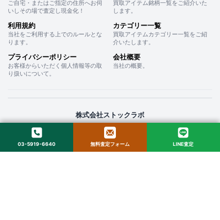
ご自宅・またはご指定の住所へお伺
買取アイテム銘柄一覧をご紹介いた
いしその場で査定し現金化！
します。
利用規約
カテゴリー一覧
当社をご利用する上でのルールとな
買取アイテムカテゴリー一覧をご紹
ります。
介いたします。
プライバシーポリシー
会社概要
お客様からいただく個人情報等の取
当社の概要。
り扱いについて。
株式会社ストックラボ
〒160-0022 東京都新宿区新宿２丁目１２−１６ セントフォービル ２０３
03-5919-6640
無料査定フォーム
LINE査定
© 2025 StockLab. All Rights Reserved.