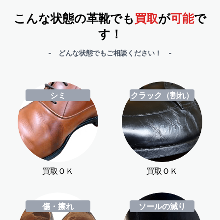
こんな状態の革靴でも
買取
が
可能
で
す！
- どんな状態でもご相談ください！ -
シミ
クラック（割れ）
買取ＯＫ
買取ＯＫ
傷・擦れ
ソールの減り