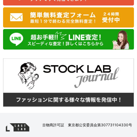
古物商許可証 東京都公安委員会第307731104330号