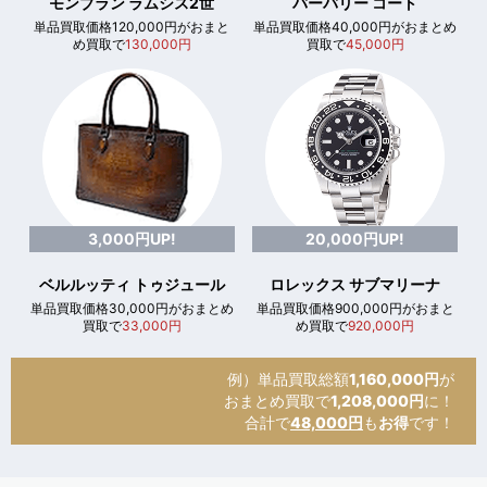
モンブラン ラムシス2世
バーバリー コート
単品買取価格120,000円がおまと
単品買取価格40,000円がおまとめ
め買取で
130,000円
買取で
45,000円
3,000円UP!
20,000円UP!
ベルルッティ トゥジュール
ロレックス サブマリーナ
単品買取価格30,000円がおまとめ
単品買取価格900,000円がおまと
買取で
33,000円
め買取で
920,000円
例）単品買取総額
1,160,000円
が
おまとめ買取で
1,208,000円
に！
合計で
48,000円
も
お得
です！