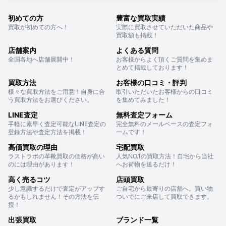
初めての方
豊富な買取実績
買取が初めての方へ！
実際に買取させていただいた商品や
買取額も掲載！
店舗案内
よくある質問
全国各地へ店舗展開中！
お客様からよく頂くご質問を集めま
とめて掲載しております！
買取方法
お客様の口コミ・評判
様々な買取方法をご用意！自身に合
取引いただいたお客様からの口コミ
う買取方法をお選びください。
を集めてみました！
LINE査定
無料査定フォーム
手軽に素早く査定可能なLINE査定の
完全無料のメールベースの査定フォ
登録方法や査定方法を掲載！
ームです！
高価買取の理由
宅配買取
ラストラボの革靴買取の価格が高い
人気NO.1の買取方法！自宅から当社
のには理由があります！
へお荷物を送るだけ！
高く売るコツ
店頭買取
少し意識するだけで査定がアップす
ご自宅から最寄りの店舗へ。買い物
るかもしれません！その方法を伝
ついでにご来店して買取できます。
授！
出張買取
ブランド一覧