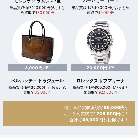
モンブラン ラムシス2世
バーバリー コート
単品買取価格120,000円がおまと
単品買取価格40,000円がおまとめ
め買取で
130,000円
買取で
45,000円
3,000円UP!
20,000円UP!
ベルルッティ トゥジュール
ロレックス サブマリーナ
単品買取価格30,000円がおまとめ
単品買取価格900,000円がおまと
買取で
33,000円
め買取で
920,000円
例）単品買取総額
1,160,000円
が
おまとめ買取で
1,208,000円
に！
合計で
48,000円
も
お得
です！