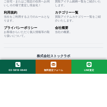
ご自宅・またはご指定の住所へお伺
買取アイテム銘柄一覧をご紹介いた
いしその場で査定し現金化！
します。
利用規約
カテゴリー一覧
当社をご利用する上でのルールとな
買取アイテムカテゴリー一覧をご紹
ります。
介いたします。
プライバシーポリシー
会社概要
お客様からいただく個人情報等の取
当社の概要。
り扱いについて。
株式会社ストックラボ
〒160-0022 東京都新宿区新宿２丁目１２−１６ セントフォービル ２０３
03-5919-6640
無料査定フォーム
LINE査定
© 2025 StockLab. All Rights Reserved.