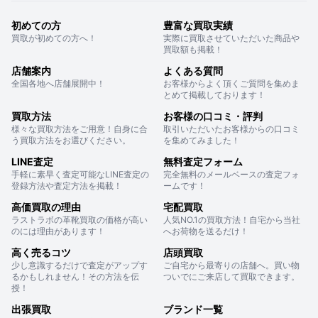
初めての方
豊富な買取実績
買取が初めての方へ！
実際に買取させていただいた商品や
買取額も掲載！
店舗案内
よくある質問
全国各地へ店舗展開中！
お客様からよく頂くご質問を集めま
とめて掲載しております！
買取方法
お客様の口コミ・評判
様々な買取方法をご用意！自身に合
取引いただいたお客様からの口コミ
う買取方法をお選びください。
を集めてみました！
LINE査定
無料査定フォーム
手軽に素早く査定可能なLINE査定の
完全無料のメールベースの査定フォ
登録方法や査定方法を掲載！
ームです！
高価買取の理由
宅配買取
ラストラボの革靴買取の価格が高い
人気NO.1の買取方法！自宅から当社
のには理由があります！
へお荷物を送るだけ！
高く売るコツ
店頭買取
少し意識するだけで査定がアップす
ご自宅から最寄りの店舗へ。買い物
るかもしれません！その方法を伝
ついでにご来店して買取できます。
授！
出張買取
ブランド一覧