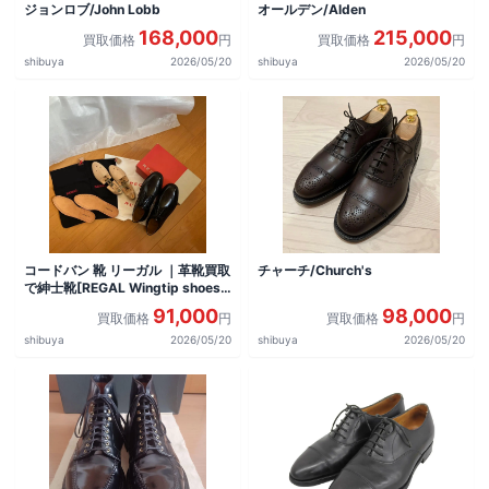
ジョンロブ/John Lobb
オールデン/Alden
168,000
215,000
買取価格
円
買取価格
円
shibuya
2026/05/20
shibuya
2026/05/20
コードバン 靴 リーガル ｜革靴買取
チャーチ/Church's
で紳士靴[REGAL Wingtip shoes]
を買取しました。
91,000
98,000
買取価格
円
買取価格
円
shibuya
2026/05/20
shibuya
2026/05/20