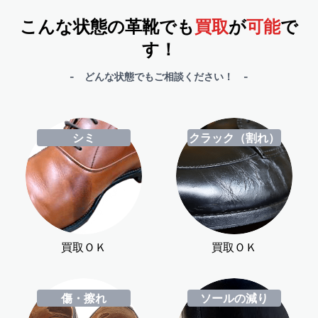
こんな状態の革靴でも
買取
が
可能
で
す！
- どんな状態でもご相談ください！ -
シミ
クラック（割れ）
買取ＯＫ
買取ＯＫ
傷・擦れ
ソールの減り