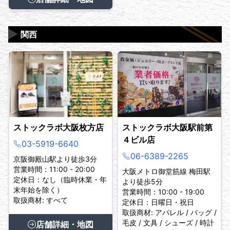
▶
関西
ストックラボ大阪枚方店
ストックラボ大阪駅前第
４ビル店
03-5919-6640
06-6389-2265
京阪御殿山駅より徒歩3分
営業時間：11:00 - 20:00
大阪メトロ御堂筋線 梅田駅
定休日：なし（臨時休業・年
より徒歩5分
末年始を除く）
営業時間：10:00 - 19:00
取扱商材: すべて
定休日：日曜日・祝日
取扱商材: アパレル / バッグ /
毛皮 / 文具 / シューズ / 時計
店舗詳細・地図