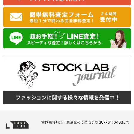
古物商許可証 東京都公安委員会第307731104330号