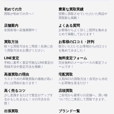
初めての方
豊富な買取実績
買取が初めての方へ！
実際に買取させていただいた商品や
買取額も掲載！
店舗案内
よくある質問
全国各地へ店舗展開中！
お客様からよく頂くご質問を集めま
とめて掲載しております！
買取方法
お客様の口コミ・評判
様々な買取方法をご用意！自身に合
取引いただいたお客様からの口コミ
う買取方法をお選びください。
を集めてみました！
LINE査定
無料査定フォーム
手軽に素早く査定可能なLINE査定の
完全無料のメールベースの査定フォ
登録方法や査定方法を掲載！
ームです！
高価買取の理由
宅配買取
ラストラボの革靴買取の価格が高い
人気NO.1の買取方法！自宅から当社
のには理由があります！
へお荷物を送るだけ！
高く売るコツ
店頭買取
少し意識するだけで査定がアップす
ご自宅から最寄りの店舗へ。買い物
るかもしれません！その方法を伝
ついでにご来店して買取できます。
授！
出張買取
ブランド一覧