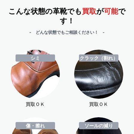
こんな状態の革靴でも
買取
が
可能
で
す！
- どんな状態でもご相談ください！ -
シミ
クラック（割れ）
買取ＯＫ
買取ＯＫ
傷・擦れ
ソールの減り