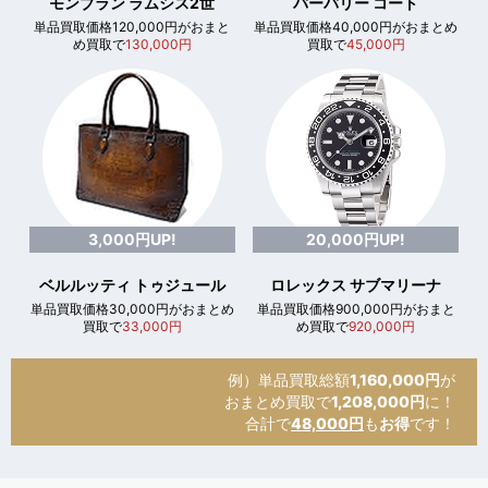
モンブラン ラムシス2世
バーバリー コート
単品買取価格120,000円がおまと
単品買取価格40,000円がおまとめ
め買取で
130,000円
買取で
45,000円
3,000円UP!
20,000円UP!
ベルルッティ トゥジュール
ロレックス サブマリーナ
単品買取価格30,000円がおまとめ
単品買取価格900,000円がおまと
買取で
33,000円
め買取で
920,000円
例）単品買取総額
1,160,000円
が
おまとめ買取で
1,208,000円
に！
合計で
48,000円
も
お得
です！