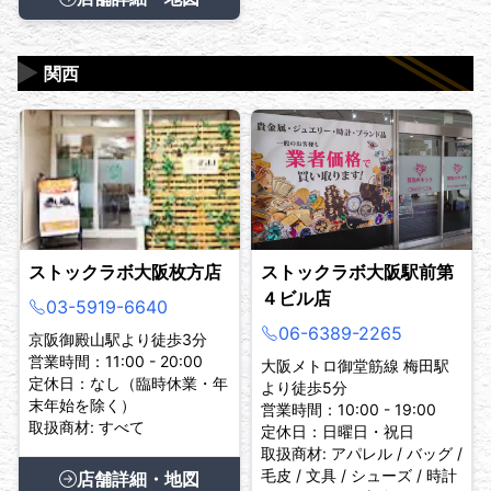
▶
関西
ストックラボ大阪枚方店
ストックラボ大阪駅前第
４ビル店
03-5919-6640
06-6389-2265
京阪御殿山駅より徒歩3分
営業時間：11:00 - 20:00
大阪メトロ御堂筋線 梅田駅
定休日：なし（臨時休業・年
より徒歩5分
末年始を除く）
営業時間：10:00 - 19:00
取扱商材: すべて
定休日：日曜日・祝日
取扱商材: アパレル / バッグ /
毛皮 / 文具 / シューズ / 時計
店舗詳細・地図