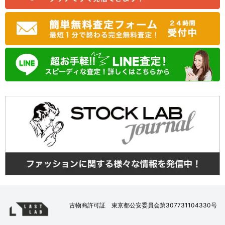
古物商許可証 東京都公安委員会第307731104330号