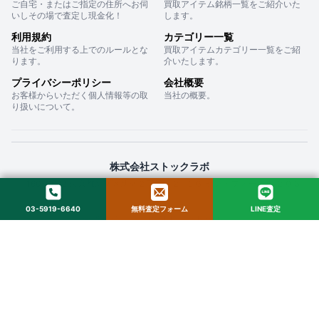
ご自宅・またはご指定の住所へお伺
買取アイテム銘柄一覧をご紹介いた
いしその場で査定し現金化！
します。
利用規約
カテゴリー一覧
当社をご利用する上でのルールとな
買取アイテムカテゴリー一覧をご紹
ります。
介いたします。
プライバシーポリシー
会社概要
お客様からいただく個人情報等の取
当社の概要。
り扱いについて。
株式会社ストックラボ
〒160-0022 東京都新宿区新宿２丁目１２−１６ セントフォービル ２０３
03-5919-6640
無料査定フォーム
LINE査定
© 2025 StockLab. All Rights Reserved.