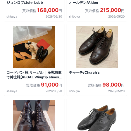
ジョンロブ/John Lobb
オールデン/Alden
168,000
215,000
買取価格
円
買取価格
円
shibuya
2026/05/20
shibuya
2026/05/20
コードバン 靴 リーガル ｜革靴買取
チャーチ/Church's
で紳士靴[REGAL Wingtip shoes]
を買取しました。
91,000
98,000
買取価格
円
買取価格
円
shibuya
2026/05/20
shibuya
2026/05/20