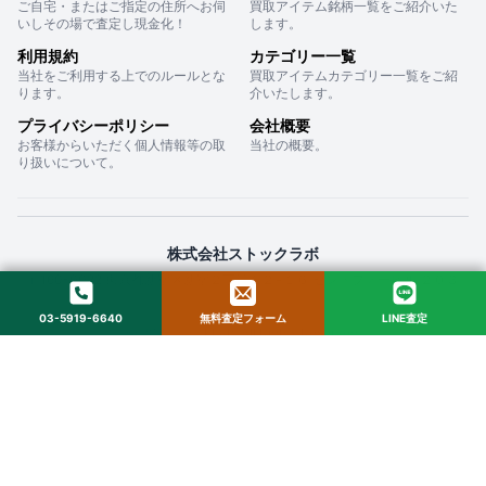
ご自宅・またはご指定の住所へお伺
買取アイテム銘柄一覧をご紹介いた
いしその場で査定し現金化！
します。
利用規約
カテゴリー一覧
当社をご利用する上でのルールとな
買取アイテムカテゴリー一覧をご紹
ります。
介いたします。
プライバシーポリシー
会社概要
お客様からいただく個人情報等の取
当社の概要。
り扱いについて。
株式会社ストックラボ
〒160-0022 東京都新宿区新宿２丁目１２−１６ セントフォービル ２０３
03-5919-6640
無料査定フォーム
LINE査定
© 2025 StockLab. All Rights Reserved.