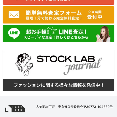
古物商許可証 東京都公安委員会第307731104330号