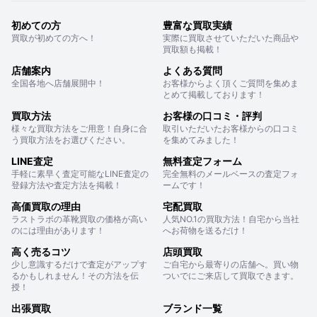
初めての方
豊富な買取実績
買取が初めての方へ！
実際に買取させていただいた商品や
買取額も掲載！
店舗案内
よくある質問
全国各地へ店舗展開中！
お客様からよく頂くご質問を集めま
とめて掲載しております！
買取方法
お客様の口コミ・評判
様々な買取方法をご用意！自身に合
取引いただいたお客様からの口コミ
う買取方法をお選びください。
を集めてみました！
LINE査定
無料査定フォーム
手軽に素早く査定可能なLINE査定の
完全無料のメールベースの査定フォ
登録方法や査定方法を掲載！
ームです！
高価買取の理由
宅配買取
ラストラボの革靴買取の価格が高い
人気NO.1の買取方法！自宅から当社
のには理由があります！
へお荷物を送るだけ！
高く売るコツ
店頭買取
少し意識するだけで査定がアップす
ご自宅から最寄りの店舗へ。買い物
るかもしれません！その方法を伝
ついでにご来店して買取できます。
授！
出張買取
ブランド一覧