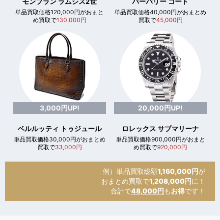
モンブラン ラムシス2世
バーバリー コート
単品買取価格120,000円がおまと
単品買取価格40,000円がおまとめ
め買取で
130,000円
買取で
45,000円
3,000円UP!
20,000円UP!
ベルルッティ トゥジュール
ロレックス サブマリーナ
単品買取価格30,000円がおまとめ
単品買取価格900,000円がおまと
買取で
33,000円
め買取で
920,000円
例）単品買取総額
1,160,000円
が
おまとめ買取で
1,208,000円
に！
合計で
48,000円
も
お得
です！