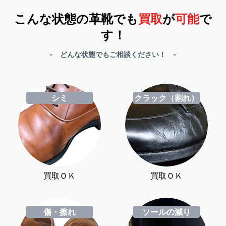
こんな状態の革靴でも
買取
が
可能
で
す！
- どんな状態でもご相談ください！ -
シミ
クラック（割れ）
買取ＯＫ
買取ＯＫ
傷・擦れ
ソールの減り