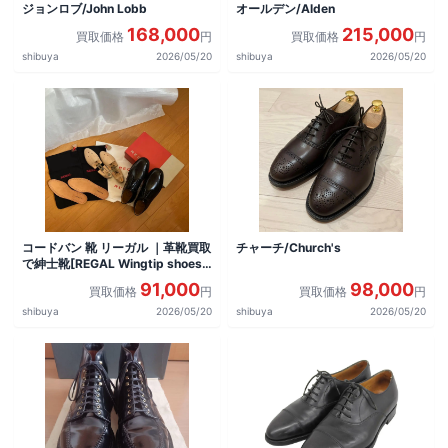
ジョンロブ/John Lobb
オールデン/Alden
168,000
215,000
買取価格
円
買取価格
円
shibuya
2026/05/20
shibuya
2026/05/20
コードバン 靴 リーガル ｜革靴買取
チャーチ/Church's
で紳士靴[REGAL Wingtip shoes]
を買取しました。
91,000
98,000
買取価格
円
買取価格
円
shibuya
2026/05/20
shibuya
2026/05/20