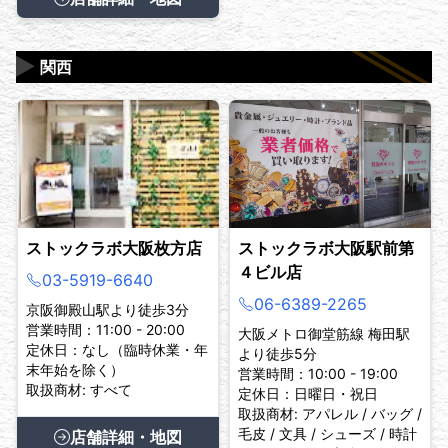
▶
関西
ストックラボ大阪枚方店
ストックラボ大阪駅前第
４ビル店
03-5919-6640
06-6389-2265
京阪御殿山駅より徒歩3分
営業時間：11:00 - 20:00
大阪メトロ御堂筋線 梅田駅
定休日：なし（臨時休業・年
より徒歩5分
末年始を除く）
営業時間：10:00 - 19:00
取扱商材: すべて
定休日：日曜日・祝日
取扱商材: アパレル / バッグ /
毛皮 / 文具 / シューズ / 時計
店舗詳細・地図