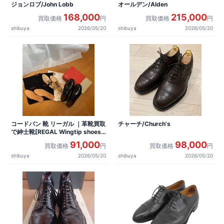
ジョンロブ/John Lobb
オールデン/Alden
168,000
215,000
買取価格
円
買取価格
円
shibuya
2026/05/20
shibuya
2026/05/20
コードバン 靴 リーガル ｜革靴買取
チャーチ/Church's
で紳士靴[REGAL Wingtip shoes]
を買取しました。
91,000
98,000
買取価格
円
買取価格
円
shibuya
2026/05/20
shibuya
2026/05/20