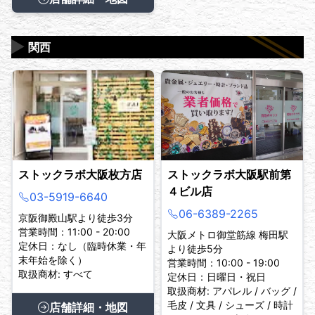
▶
関西
ストックラボ大阪枚方店
ストックラボ大阪駅前第
４ビル店
03-5919-6640
06-6389-2265
京阪御殿山駅より徒歩3分
営業時間：11:00 - 20:00
大阪メトロ御堂筋線 梅田駅
定休日：なし（臨時休業・年
より徒歩5分
末年始を除く）
営業時間：10:00 - 19:00
取扱商材: すべて
定休日：日曜日・祝日
取扱商材: アパレル / バッグ /
毛皮 / 文具 / シューズ / 時計
店舗詳細・地図