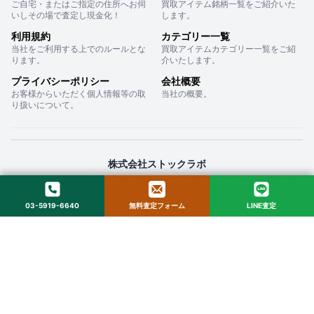
ご自宅・またはご指定の住所へお伺
買取アイテム銘柄一覧をご紹介いた
いしその場で査定し現金化！
します。
利用規約
カテゴリー一覧
当社をご利用する上でのルールとな
買取アイテムカテゴリー一覧をご紹
ります。
介いたします。
プライバシーポリシー
会社概要
お客様からいただく個人情報等の取
当社の概要。
り扱いについて。
株式会社ストックラボ
〒160-0022 東京都新宿区新宿２丁目１２−１６ セントフォービル ２０３
03-5919-6640
無料査定フォーム
LINE査定
© 2025 StockLab. All Rights Reserved.