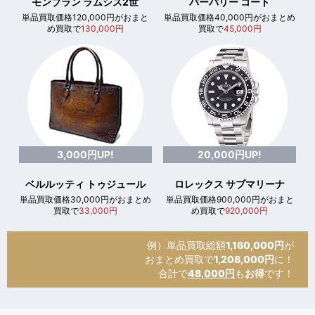
モンブラン ラムシス2世
バーバリー コート
単品買取価格120,000円がおまと
単品買取価格40,000円がおまとめ
め買取で
130,000円
買取で
45,000円
3,000円UP!
20,000円UP!
ベルルッティ トゥジュール
ロレックス サブマリーナ
単品買取価格30,000円がおまとめ
単品買取価格900,000円がおまと
買取で
33,000円
め買取で
920,000円
例）単品買取総額
1,160,000円
が
おまとめ買取で
1,208,000円
に！
合計で
48,000円
も
お得
です！