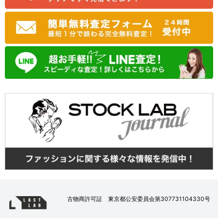
古物商許可証 東京都公安委員会第307731104330号