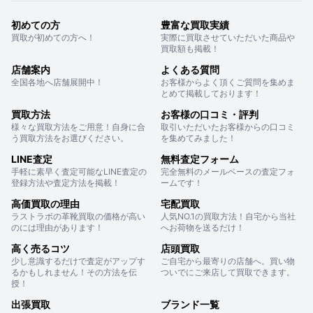
初めての方
豊富な買取実績
買取が初めての方へ！
実際に買取させていただいた商品や
買取額も掲載！
店舗案内
よくある質問
全国各地へ店舗展開中！
お客様からよく頂くご質問を集めま
とめて掲載しております！
買取方法
お客様の口コミ・評判
様々な買取方法をご用意！自身に合
取引いただいたお客様からの口コミ
う買取方法をお選びください。
を集めてみました！
LINE査定
無料査定フォーム
手軽に素早く査定可能なLINE査定の
完全無料のメールベースの査定フォ
登録方法や査定方法を掲載！
ームです！
高価買取の理由
宅配買取
ラストラボの革靴買取の価格が高い
人気NO.1の買取方法！自宅から当社
のには理由があります！
へお荷物を送るだけ！
高く売るコツ
店頭買取
少し意識するだけで査定がアップす
ご自宅から最寄りの店舗へ。買い物
るかもしれません！その方法を伝
ついでにご来店して買取できます。
授！
出張買取
ブランド一覧