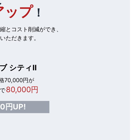
アップ
！
縮とコスト削減ができ、
いただきます。
ブ シティⅡ
70,000円が
80,000円
で
00円UP!