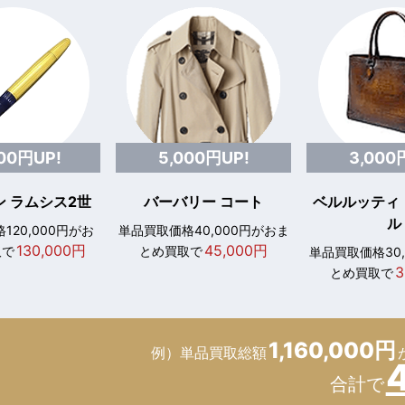
000円UP!
5,000円UP!
3,000
 ラムシス2世
バーバリー コート
ベルルッティ
ル
120,000円がお
単品買取価格40,000円がおま
130,000円
45,000円
取で
とめ買取で
単品買取価格30
3
とめ買取で
1,160,000円
例）単品買取総額
合計で