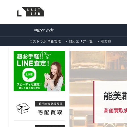
初めての方
ラストラボ 革靴買取
＞
対応エリア一覧
＞
能美郡
能美
高価買取