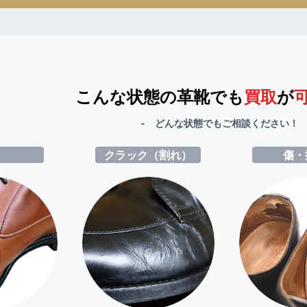
こんな状態の革靴でも
買取
が
- どんな状態でもご相談ください！ 
ミ
クラック（割れ）
傷・