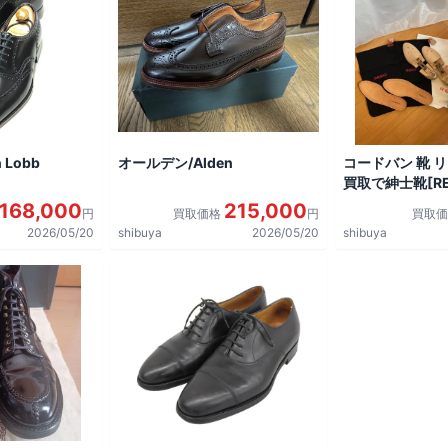
 Lobb
オールデン/Alden
コードバン 靴 
買取で紳士靴[REG
shoes]を買取
168,000
215,000
円
買取価格
円
買取
2026/05/20
shibuya
2026/05/20
shibuya