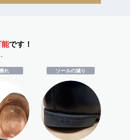
可能
です！
-
擦れ
ソールの減り